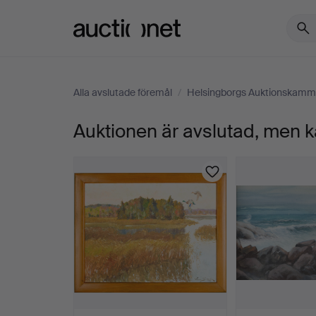
Auctionet.com
Alla avslutade föremål
/
Helsingborgs Auktionskamm
Auktionen är avslutad, men k
OIDENTIFIERAD
KONSTNÄR.
Kuststräcka,
blandteknik,
signerad
V.