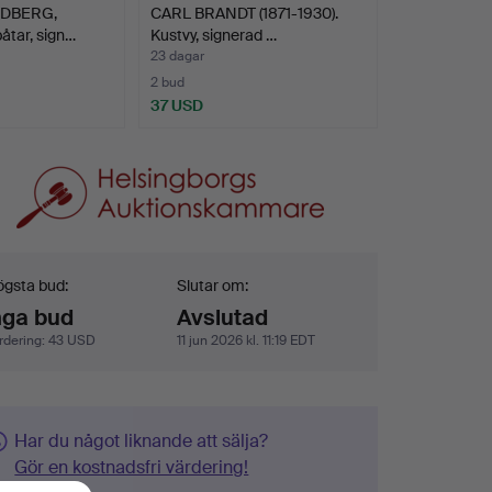
NDBERG,
CARL BRANDT (1871-1930).
åtar, sign…
Kustvy, signerad …
23 dagar
2 bud
37 USD
dgivning
gsta bud:
Slutar om:
nga bud
Avslutad
rdering
:
43 USD
11 jun 2026 kl. 11:19 EDT
Har du något liknande att sälja?
Gör en kostnadsfri värdering!