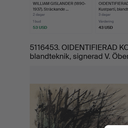
WILLIAM GISLANDER (1890-
OIDENTIFIERA
Öberg.
1937). Sträckande …
Kustparti, bland
2 dagar
3 dagar
1 bud
Värdering
53 USD
43 USD
5116453. OIDENTIFIERAD KO
blandteknik, signerad V. Öbe
Bilder