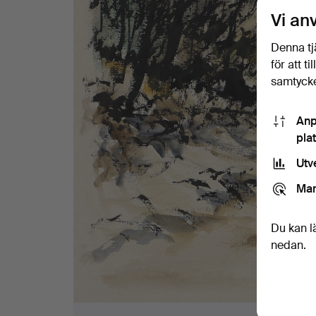
Vi an
Denna tj
för att t
samtycke
Anp
pla
Utv
Mar
Du kan l
nedan.