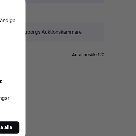
aljer
vändiga
us
Helsingborgs Auktionskammare
Antal besök:
120
r.
ingar
a alla