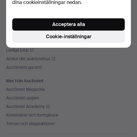
dina cookieinställningar nedan.
Vi skickar med
Sociala medier
Acceptera alla
Auctionet
Om Auctionet
Cookie-inställningar
Press
Lediga jobb
Anslut ditt auktionshus
Auctionets garanti
Mer från Auctionet
Auctionet Magazine
Auctionet-appen
Auctionet Academy
Konstnärer och formgivare
Teman och slagauktioner