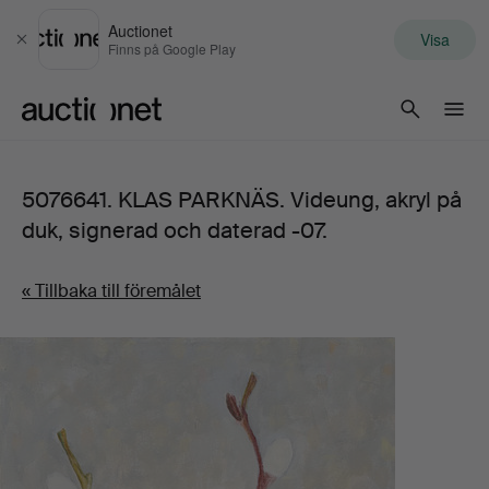
Auctionet
Visa
Stäng
Finns på Google Play
Auctionet.com
5076641. KLAS PARKNÄS. Videung, akryl på
duk, signerad och daterad -07.
« Tillbaka till föremålet