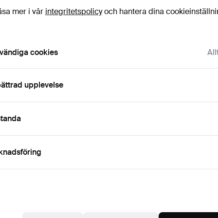
äsa mer i vår
integritetspolicy
och hantera dina cookieinställn
Budh
vändiga cookies
All
2
ättrad upplevelse
3
standa
2
knadsföring
Det
H