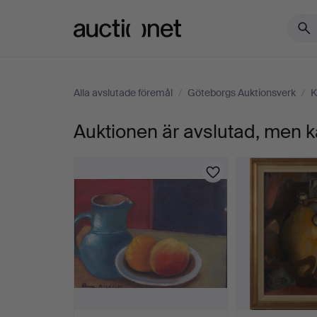
Auctionet.com
Alla avslutade föremål
/
Göteborgs Auktionsverk
/
K
Auktionen är avslutad, men k
TONY
ROOS.
Stilleben,
olja
på
duk,