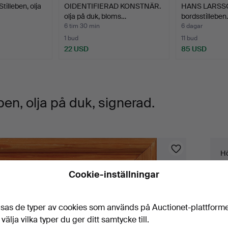
illeben, olja
OIDENTIFIERAD KONSTNÄR.
HANS LARSSON
olja på duk, bloms…
bordsstilleben.
6 tim 30 min
6 dagar
1 bud
11 bud
22 USD
85 USD
n, olja på duk, signerad.
Bu
Hö
1
Cookie-inställningar
Vä
sas de typer av cookies som används på Auctionet-plattform
 välja vilka typer du ger ditt samtycke till.