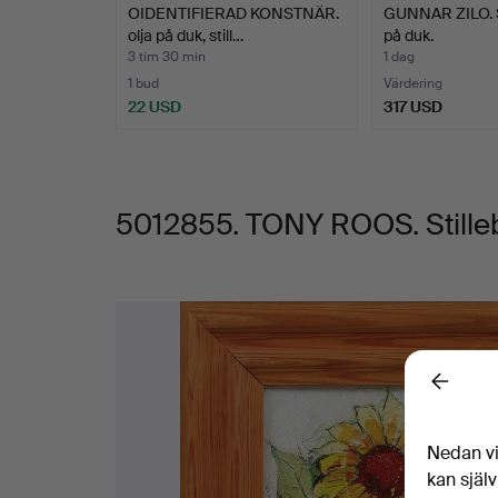
OIDENTIFIERAD KONSTNÄR.
GUNNAR ZILO. St
signerad.
olja på duk, still…
på duk.
3 tim 30 min
1 dag
1 bud
Värdering
22 USD
317 USD
5012855. TONY ROOS. Stillebe
Bilder
Back
Nedan vi
kan själv