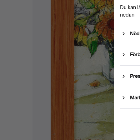
Du kan l
nedan.
Nöd
Förb
Pre
Mar