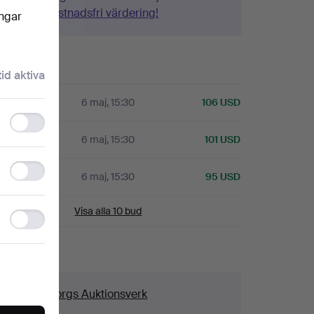
Gör en kostnadsfri värdering!
ingar
istorik
tid aktiva
A
6 maj, 15:30
106 USD
Functionality
storage
6 maj, 15:30
101 USD
Statistics
A
6 maj, 15:30
95 USD
storage
Visa alla 10 bud
Ad
storage
aljer
us
Göteborgs Auktionsverk