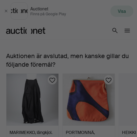
Auctionet
Visa
Stäng
Finns på Google Play
Auctionet.com
Auktionen är avslutad, men kanske gillar du
KLÄNNING,
följande föremål?
"Sopiva
Basso",
Marimekko,
storlek
36.
MARIMEKKO, långkjol.
PORTMONNÄ,
HEIKKI