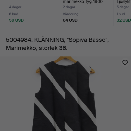
marimekko-tyg, 1900-
Ljuslykto
tal.
"K…
4 dagar
2 dagar
5 dagar
6 bud
Värdering
1 bud
59 USD
64 USD
32 USD
5004984. KLÄNNING, "Sopiva Basso",
Marimekko, storlek 36.
Bilder