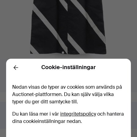
Budgivning
Cookie-inställningar
Högsta bud:
Slutar om:
Back
64 USD
Sålt
Värdering
:
106 USD
6 maj 2026 kl. 16:49 EDT
Nedan visas de typer av cookies som används på
Auctionet-plattformen. Du kan själv välja vilka
typer du ger ditt samtycke till.
Har du något liknande att sälja?
Du kan läsa mer i vår
integritetspolicy
och hantera
Gör en kostnadsfri värdering!
dina cookieinställningar nedan.