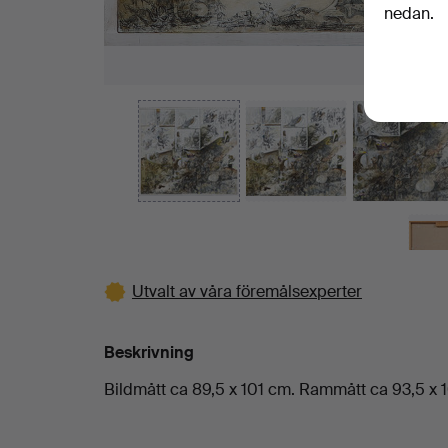
nedan.
Utvalt av våra föremålsexperter
Beskrivning
Bildmått ca 89,5 x 101 cm. Rammått ca 93,5 x 