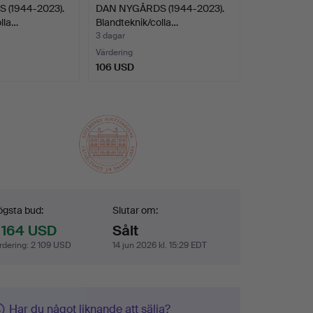
(1944-2023).
DAN NYGÅRDS (1944-2023).
lla…
Blandteknik/colla…
3 dagar
Värdering
106 USD
dgivning
gsta bud:
Slutar om:
 164 USD
Sålt
rdering
:
2 109 USD
14 jun 2026 kl. 15:29 EDT
Har du något liknande att sälja?