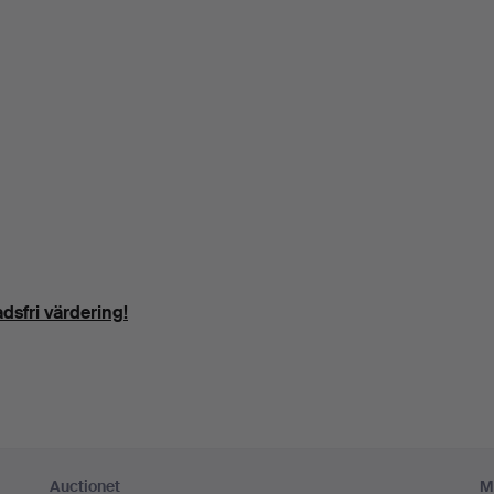
dsfri värdering!
Auctionet
M