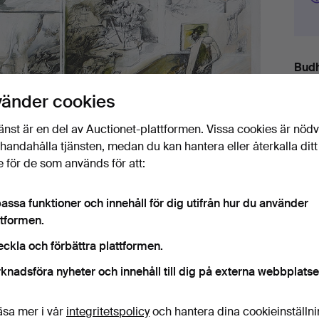
Budh
vänder cookies
2
änst är en del av Auctionet-plattformen. Vissa cookies är nöd
3
illhandahålla tjänsten, medan du kan hantera eller återkalla ditt
 för de som används för att:
2
assa funktioner och innehåll för dig utifrån hur du använder
ttformen.
eckla och förbättra plattformen.
Det
knadsföra nyheter och innehåll till dig på externa webbplatse
H
äsa mer i vår
integritetspolicy
och hantera dina cookieinställn