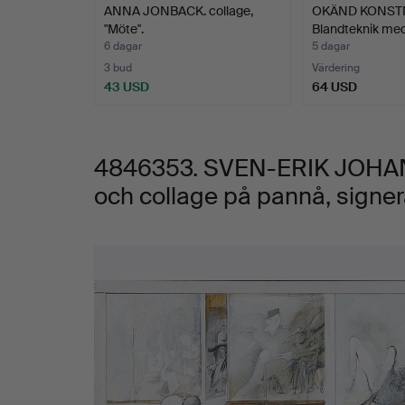
ANNA JONBACK. collage,
OKÄND KONST
och
"Möte".
Blandteknik med
6 dagar
5 dagar
collage
3 bud
Värdering
43 USD
64 USD
på
pannå,
4846353. SVEN-ERIK JOHANSS
och collage på pannå, signe
signerad
och
Bilder
daterad
-04.