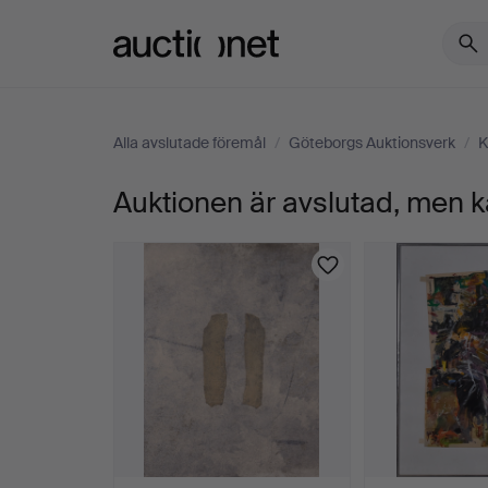
Auctionet.com
Alla avslutade föremål
/
Göteborgs Auktionsverk
/
K
Auktionen är avslutad, men k
SVEN-
ERIK
JOHANSSON.
Utan
titel,
blandteknik