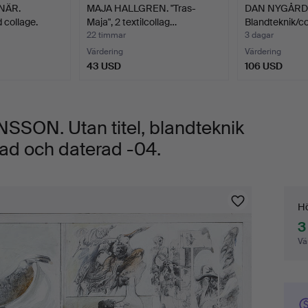
NÄR.
MAJA HALLGREN. "Tras-
DAN NYGÅRDS 
 collage.
Maja", 2 textilcollag…
Blandteknik/co
22 timmar
3 dagar
Värdering
Värdering
43 USD
106 USD
ON. Utan titel, blandteknik
rad och daterad -04.
Bu
Hö
3
Vä