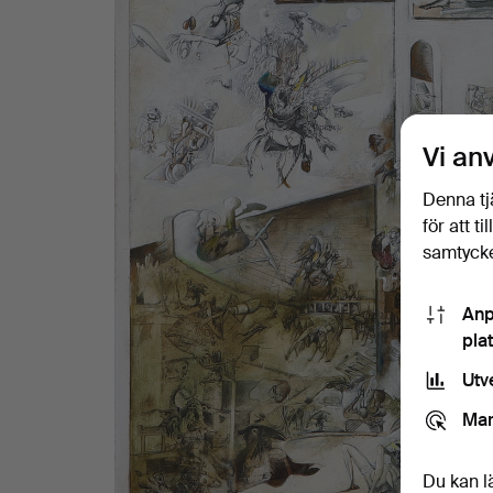
Vi an
Denna tj
för att t
samtycke
Anp
pla
Utv
Mar
Du kan l