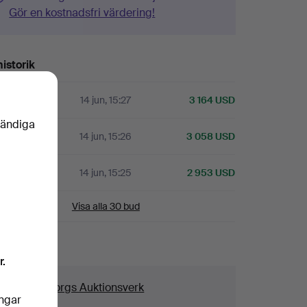
Gör en kostnadsfri värdering!
istorik
14 jun, 15:27
3 164 USD
vändiga
14 jun, 15:26
3 058 USD
14 jun, 15:25
2 953 USD
Visa alla 30 bud
aljer
r.
us
Göteborgs Auktionsverk
ingar