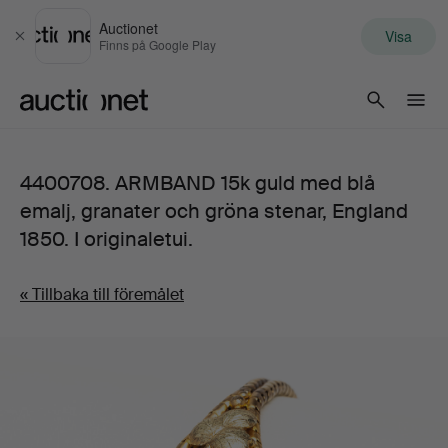
Auctionet
Visa
Stäng
Finns på Google Play
Auctionet.com
4400708. ARMBAND 15k guld med blå
emalj, granater och gröna stenar, England
1850. I originaletui.
« Tillbaka till föremålet