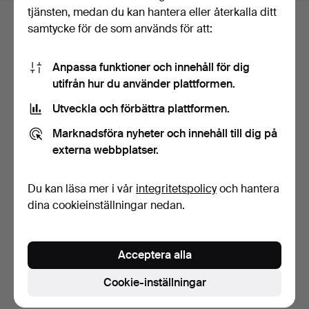
tjänsten, medan du kan hantera eller återkalla ditt
samtycke för de som används för att:
Budhistorik
Anpassa funktioner och innehåll för dig
6
21 jul, 05:01
1 169 USD
utifrån hur du använder plattformen.
7
21 jul, 03:18
1 116 USD
Utveckla och förbättra plattformen.
Marknadsföra nyheter och innehåll till dig på
6
21 jul, 01:20
1 064 USD
externa webbplatser.
Visa alla 15 bud
Du kan läsa mer i vår
integritetspolicy
och hantera
dina cookieinställningar nedan.
Beskrivning
Kedjans längd ca 42,5 cm.
Acceptera alla
Hänget i rosett och blomliknande form med diamanter
och pärla, hängets längd ca 7 cm.
Cookie-inställningar
Vikt ca 6,9 g.