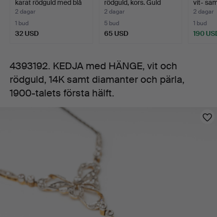
karat rödguld med blå
rödguld, kors. Guld
vit- sa
14K
sten …
Car…
2 dagar
2 dagar
2 dagar
1 bud
5 bud
1 bud
samt
32 USD
65 USD
190 US
diamanter
4393192. KEDJA med HÄNGE, vit och
rödguld, 14K samt diamanter och pärla,
och
1900-talets första hälft.
pärla,
Bilder
1900-
talets
första
hälft.