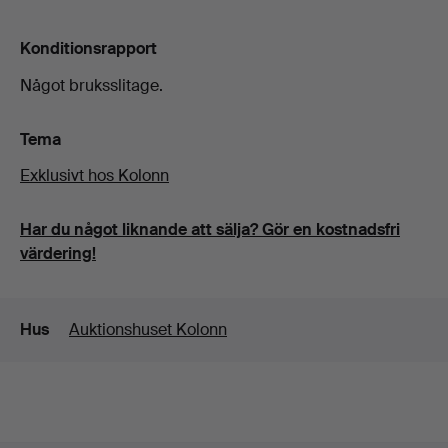
Konditionsrapport
Något bruksslitage.
Tema
Exklusivt hos Kolonn
Har du något liknande att sälja? Gör en kostnadsfri
värdering!
Detaljer
Hus
Auktionshuset Kolonn