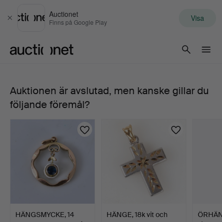
Auctionet
Visa
Stäng
Finns på Google Play
Auctionet.com
Auktionen är avslutad, men kanske gillar du
KEDJA
följande föremål?
med
HÄNGE,
vit
och
rödguld,
HÄNGSMYCKE, 14
HÄNGE, 18k vit och
ÖRHÄNG