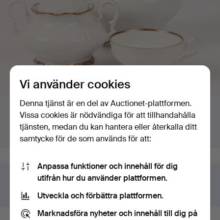
Vi använder cookies
Budgivning
Denna tjänst är en del av Auctionet-plattformen.
Högsta bud:
Slutar om:
Vissa cookies är nödvändiga för att tillhandahålla
Inga bud
Avslutad
tjänsten, medan du kan hantera eller återkalla ditt
Värdering
:
43 USD
30 jun 2025 kl. 14:15 EDT
samtycke för de som används för att:
Anpassa funktioner och innehåll för dig
utifrån hur du använder plattformen.
Har du något liknande att sälja?
Gör en kostnadsfri värdering!
Utveckla och förbättra plattformen.
Marknadsföra nyheter och innehåll till dig på