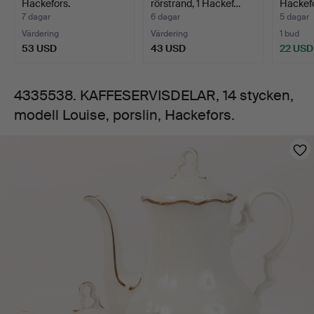
Hackefors.
rörstrand, 1 Hackef…
Hackefo
Hackefors.
7 dagar
6 dagar
5 dagar
Värdering
Värdering
1 bud
53 USD
43 USD
22 USD
4335538. KAFFESERVISDELAR, 14 stycken,
modell Louise, porslin, Hackefors.
Bilder