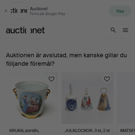
Auctionet
Visa
Stäng
Finns på Google Play
Auctionet.com
Auktionen är avslutad, men kanske gillar du
KAFFESERVISDELAR,
följande föremål?
14
stycken,
modell
Louise,
porslin,
KRUKA, porslin,
JULKLOCKOR. 3 st, 2 st
MATSER