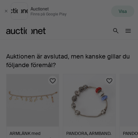
Auctionet
Visa
Stäng
Finns på Google Play
Auctionet.com
Auktionen är avslutad, men kanske gillar du
ARMLÄNK,
följande föremål?
18k
guld
med
berlocker,
vikt
ARMLÄNK med
PANDORA, ARMBAND.
PANDOR