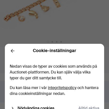
Budgivning
Cookie-inställningar
Back
Högsta bud:
Slutar om:
1 856 USD
Sålt
Nedan visas de typer av cookies som används på
Värdering
:
1 687 USD
19 apr 2025 kl. 13:45 EDT
Auctionet-plattformen. Du kan själv välja vilka
typer du ger ditt samtycke till.
Du kan läsa mer i vår
integritetspolicy
och hantera
Har du något liknande att sälja?
dina cookieinställningar nedan.
Gör en kostnadsfri värdering!
Nödvändiga cookies
Alltid aktiva