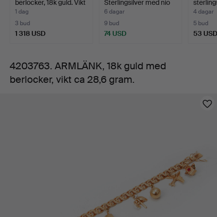
berlocker, 18k guld. Vikt
Sterlingsilver med nio
sterlin
ca
ca 1…
b…
…
1 dag
6 dagar
4 dagar
3 bud
9 bud
5 bud
28,6
1 318 USD
74 USD
53 US
gram.
4203763. ARMLÄNK, 18k guld med
berlocker, vikt ca 28,6 gram.
Bilder