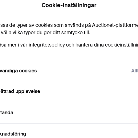
Cookie-inställningar
Budh
sas de typer av cookies som används på Auctionet-plattform
8
 välja vilka typer du ger ditt samtycke till.
äsa mer i vår
integritetspolicy
och hantera dina cookieinställn
6
8
vändiga cookies
All
ättrad upplevelse
Det
standa
H
knadsföring