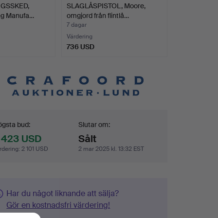
GSSKED,
SLAGLÅSPISTOL, Moore,
ing Manufa…
omgjord från flintlå…
7 dagar
Värdering
736 USD
dgivning
gsta bud:
Slutar om:
 423 USD
Sålt
rdering
:
2 101 USD
2 mar 2025 kl. 13:32 EST
Har du något liknande att sälja?
Gör en kostnadsfri värdering!