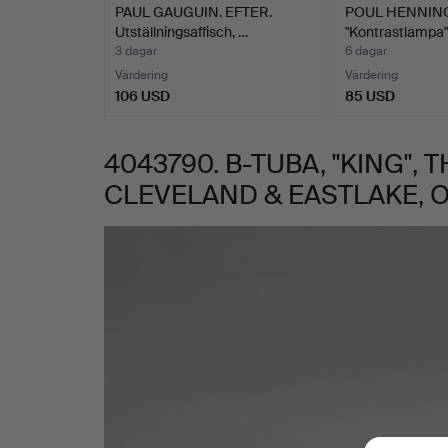
PAUL GAUGUIN. EFTER.
POUL HENNINGS
CLEVELAND
Utställningsaffisch, …
"Kontrastlampa"
3 dagar
6 dagar
&
Värdering
Värdering
106 USD
85 USD
EASTLAKE,
4043790. B-TUBA, "KING",
OHIO.
CLEVELAND & EASTLAKE, O
Bilder