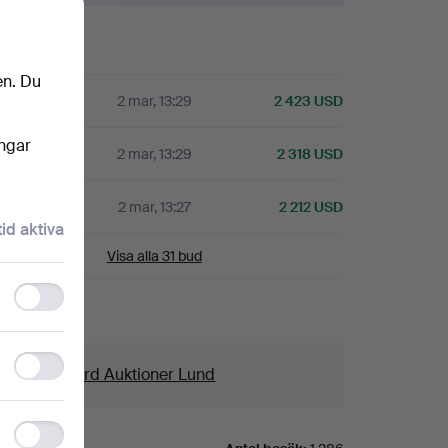
istorik
en. Du
A
2 mar, 13:29
2 423 USD
ingar
2 mar, 13:29
2 318 USD
A
2 mar, 13:27
2 212 USD
tid aktiva
Visa alla 31 bud
Functionality
storage
aljer
Statistics
us
Crafoord Auktioner Lund
storage
Ad