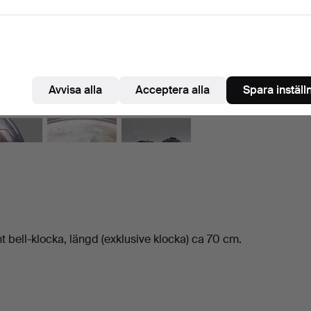
Avvisa alla
Acceptera alla
Spara inställ
ht bell-klocka, längd (exklusive klocka) ca 70 cm.