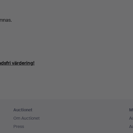
ämnas.
dsfri värdering!
Auctionet
M
Om Auctionet
A
Press
A