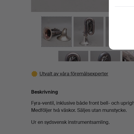
Utvalt av våra föremålsexperter
Beskrivning
Fyra-ventil, inklusive både front bell- och uprig
Medföljer två väskor. Säljes utan munstycke.
Ur en sydsvensk instrumentsamling.