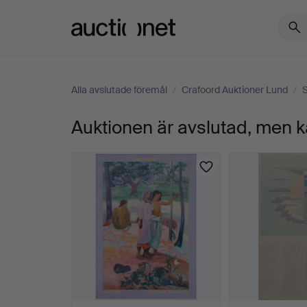
Auctionet.com
Alla avslutade föremål
/
Crafoord Auktioner Lund
/
Auktionen är avslutad, men k
B-
TUBA,
"KING",
THE
WHITE
COMPANY,