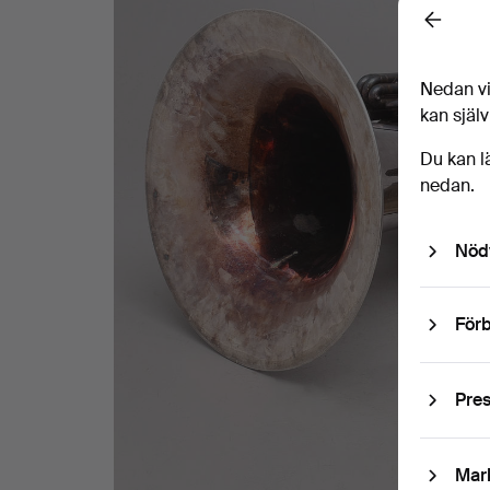
Back
Nedan vi
kan själv
Du kan l
nedan.
Nöd
Förb
Pre
Mar