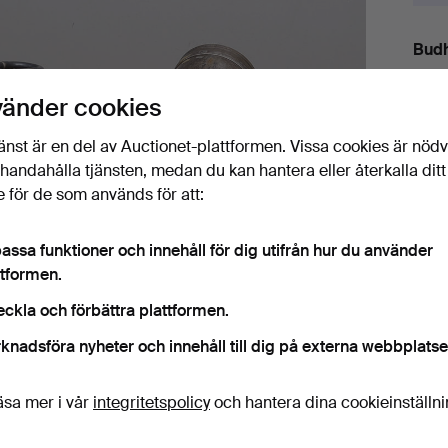
Budh
vänder cookies
8
änst är en del av Auctionet-plattformen. Vissa cookies är nöd
6
illhandahålla tjänsten, medan du kan hantera eller återkalla ditt
 för de som används för att:
8
assa funktioner och innehåll för dig utifrån hur du använder
ttformen.
eckla och förbättra plattformen.
Det
knadsföra nyheter och innehåll till dig på externa webbplatse
H
äsa mer i vår
integritetspolicy
och hantera dina cookieinställn