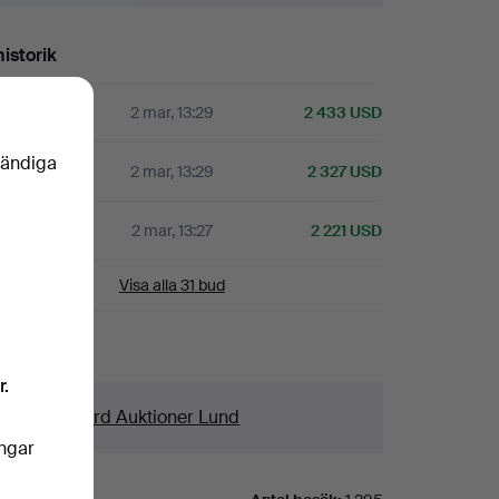
istorik
A
2 mar, 13:29
2 433 USD
vändiga
2 mar, 13:29
2 327 USD
A
2 mar, 13:27
2 221 USD
Visa alla 31 bud
aljer
r.
us
Crafoord Auktioner Lund
ingar