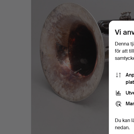
Vi an
Denna tj
för att t
samtycke
Anp
pla
Utv
Mar
Du kan l
nedan.