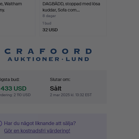
e, Waltham
DAGBÄDD, stoppad med lösa
y.
kuddar, Sofa com…
8 dagar
1 bud
32 USD
dgivning
gsta bud:
Slutar om:
 433 USD
Sålt
rdering
:
2 110 USD
2 mar 2025 kl. 13:32 EST
Har du något liknande att sälja?
Gör en kostnadsfri värdering!