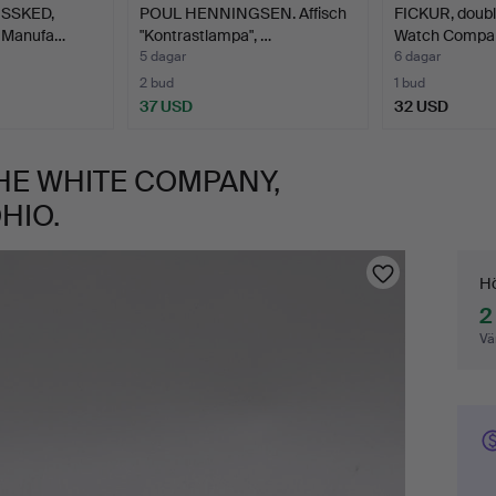
SSKED,
POUL HENNINGSEN. Affisch
FICKUR, doubl
ng Manufa…
"Kontrastlampa", …
Watch Compan
5 dagar
6 dagar
2 bud
1 bud
37 USD
32 USD
 THE WHITE COMPANY,
HIO.
Bu
Hö
2
Vä