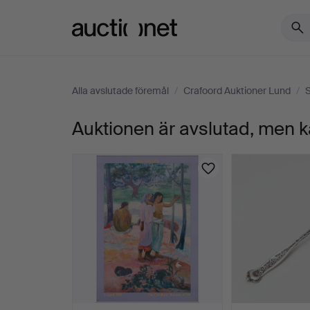
Auctionet.com
Alla avslutade föremål
/
Crafoord Auktioner Lund
/
Auktionen är avslutad, men k
B-
TUBA,
"KING",
THE
WHITE
COMPANY,