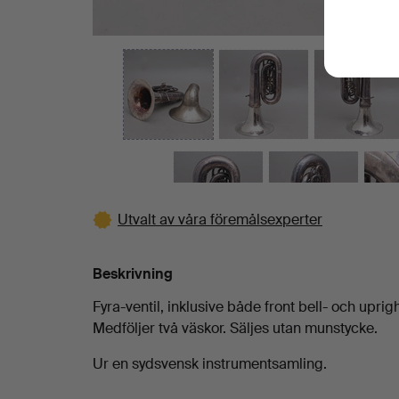
Utvalt av våra föremålsexperter
Beskrivning
Fyra-ventil, inklusive både front bell- och uprig
Medföljer två väskor. Säljes utan munstycke.
Ur en sydsvensk instrumentsamling.