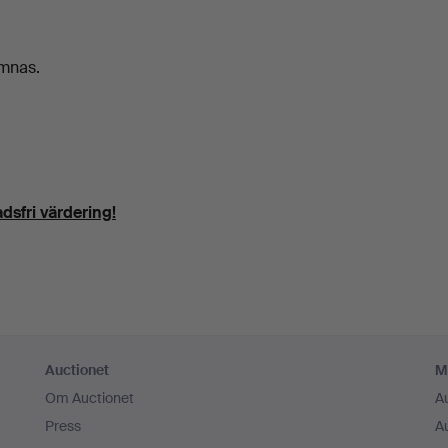
ämnas.
dsfri värdering!
Auctionet
M
Om Auctionet
A
Press
A