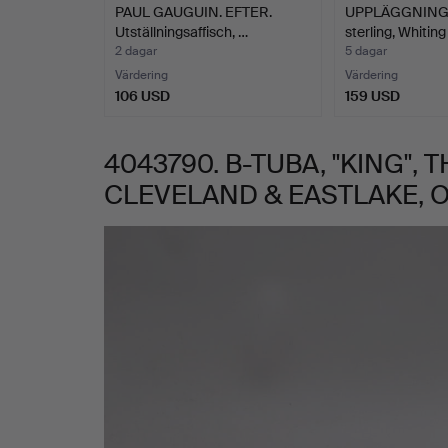
PAUL GAUGUIN. EFTER.
UPPLÄGGNING
CLEVELAND
Utställningsaffisch, …
sterling, Whiti
2 dagar
5 dagar
&
Värdering
Värdering
106 USD
159 USD
EASTLAKE,
4043790. B-TUBA, "KING",
OHIO.
CLEVELAND & EASTLAKE, O
Bilder