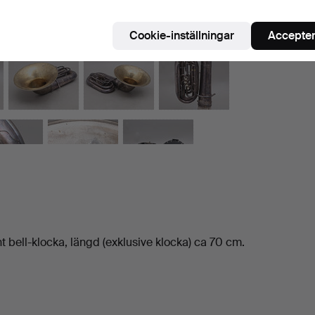
Cookie-inställningar
Accepter
ht bell-klocka, längd (exklusive klocka) ca 70 cm.