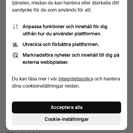
tjänsten, medan du kan hantera eller återkalla ditt
Budhistorik
samtycke för de som används för att:
2
A
16 feb, 04:33
404 USD
Anpassa funktioner och innehåll för dig
utifrån hur du använder plattformen.
3
16 feb, 04:33
383 USD
Utveckla och förbättra plattformen.
2
10 feb, 07:46
317 USD
Marknadsföra nyheter och innehåll till dig på
externa webbplatser.
Bevakningspriset
på
317 USD
uppnåddes.
Du kan läsa mer i vår
integritetspolicy
och hantera
1
10 feb, 06:22
33 USD
dina cookieinställningar nedan.
Beskrivning
Acceptera alla
Quartz med plexiglas.
Cookie-inställningar
Diameter: 34 mm
Armband i läder, ej original.