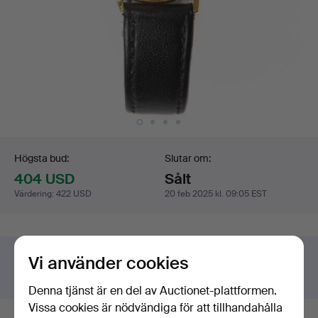
Budgivning
Högsta bud:
Slutar om:
404 USD
Sålt
Värdering
:
422 USD
20 feb 2025 kl. 09:05 EST
Har du något liknande att sälja?
Vi använder cookies
Gör en kostnadsfri värdering!
Denna tjänst är en del av Auctionet-plattformen.
Vissa cookies är nödvändiga för att tillhandahålla