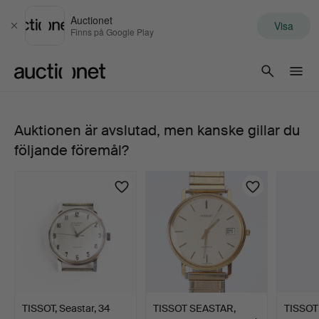
Auctionet
Visa
Stäng
Finns på Google Play
Auctionet.com
Auktionen är avslutad, men kanske gillar du
TISSOT,
följande föremål?
armbandsur,
Seastar,
14K
guld,
1900-
TISSOT, Seastar, 34
TISSOT SEASTAR,
TISSOT