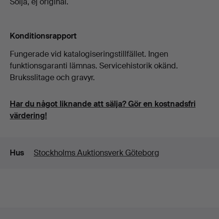
Sölja, ej original.
Konditionsrapport
Fungerade vid katalogiseringstillfället. Ingen
funktionsgaranti lämnas. Servicehistorik okänd.
Bruksslitage och gravyr.
Har du något liknande att sälja? Gör en kostnadsfri
värdering!
Detaljer
Hus
Stockholms Auktionsverk Göteborg
Sidfotsnavigation