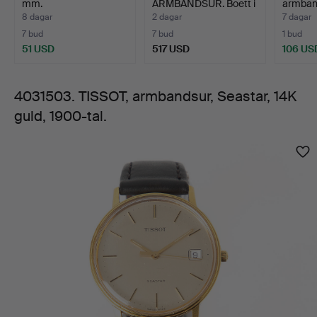
mm.
ARMBANDSUR. Boett i
armban
tal.
14k gu…
tal, q…
8 dagar
2 dagar
7 dagar
7 bud
7 bud
1 bud
51 USD
517 USD
106 US
4031503. TISSOT, armbandsur, Seastar, 14K
guld, 1900-tal.
Bilder