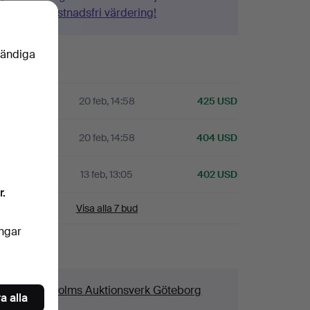
Gör en kostnadsfri värdering!
vändiga
istorik
20 feb, 14:58
425 USD
A
20 feb, 14:58
404 USD
A
13 feb, 13:05
402 USD
r.
Visa alla 7 bud
ingar
aljer
us
Stockholms Auktionsverk Göteborg
a alla