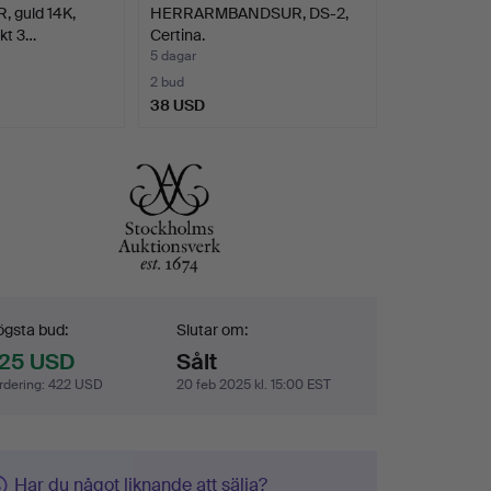
guld 14K,
HERRARMBANDSUR, DS-2,
ikt 3…
Certina.
5 dagar
2 bud
38 USD
dgivning
gsta bud:
Slutar om:
25 USD
Sålt
rdering
:
422 USD
20 feb 2025 kl. 15:00 EST
Har du något liknande att sälja?