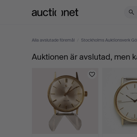
Auctionet.com
Alla avslutade föremål
/
Stockholms Auktionsverk Gö
Auktionen är avslutad, men k
CERTINA,
armbandsur,
New
Art,
14K
guld,