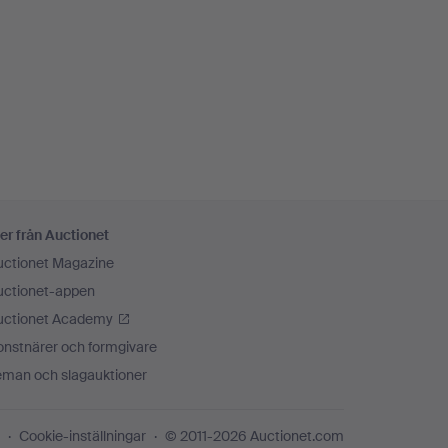
er från Auctionet
uctionet Magazine
uctionet-appen
uctionet Academy
onstnärer och formgivare
eman och slagauktioner
Cookie-inställningar
© 2011-2026 Auctionet.com