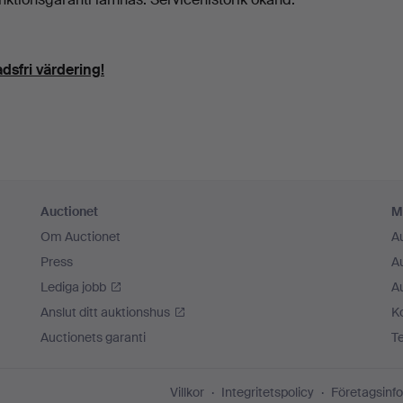
dsfri värdering!
Auctionet
M
Om Auctionet
A
Press
A
Lediga jobb
A
Anslut ditt auktionshus
K
Auctionets garanti
T
Villkor
Integritetspolicy
Företagsinfo