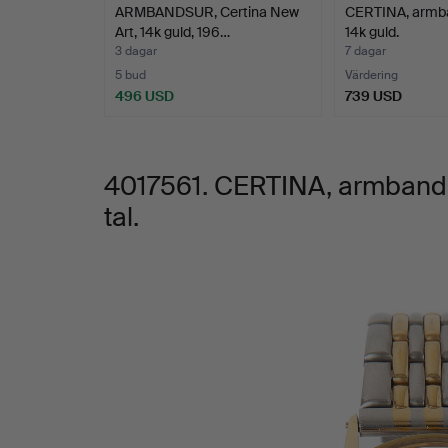
ARMBANDSUR, Certina New
CERTINA, armb
1900-
Art, 14k guld, 196…
14k guld.
3 dagar
7 dagar
tal.
5 bud
Värdering
496 USD
739 USD
4017561. CERTINA, armbandsu
tal.
Bilder