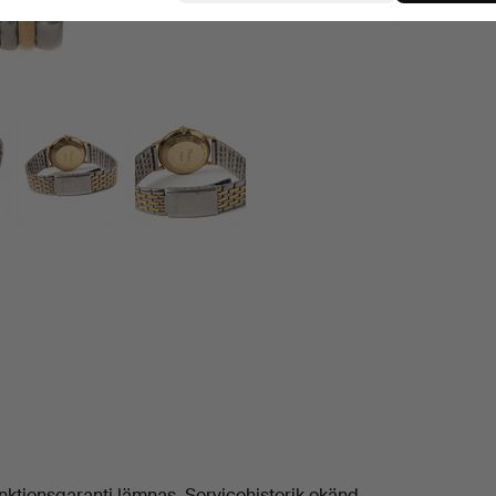
unktionsgaranti lämnas. Servicehistorik okänd.