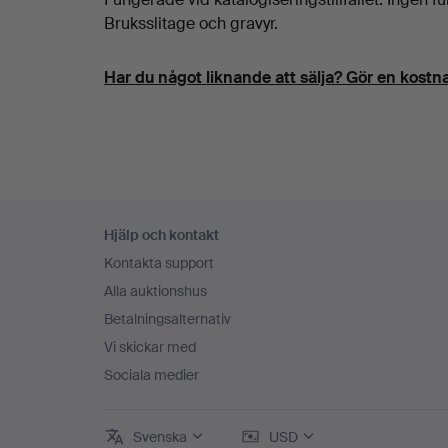
Bruksslitage och gravyr.
Har du något liknande att sälja? Gör en kostna
Sidfotsnavigation
Hjälp och kontakt
Kontakta support
Alla auktionshus
Betalningsalternativ
Vi skickar med
Sociala medier
Svenska
USD