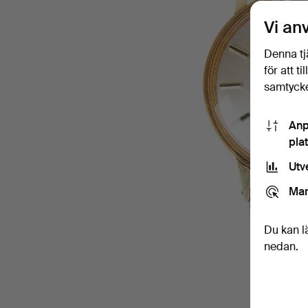
Vi an
Denna tj
för att t
samtycke
Anp
pla
Utv
Mar
Du kan l
nedan.