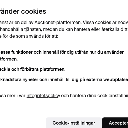
vänder cookies
änst är en del av Auctionet-plattformen. Vissa cookies är nöd
Budh
illhandahålla tjänsten, medan du kan hantera eller återkalla ditt
 för de som används för att:
4
assa funktioner och innehåll för dig utifrån hur du använder
1
ttformen.
eckla och förbättra plattformen.
1
knadsföra nyheter och innehåll till dig på externa webbplatse
äsa mer i vår
integritetspolicy
och hantera dina cookieinställn
Det
H
Cookie-inställningar
Accepter