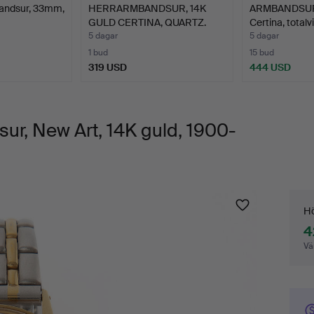
andsur, 33mm,
HERRARMBANDSUR, 14K
ARMBANDSUR, 
GULD CERTINA, QUARTZ.
Certina, totalv
5 dagar
5 dagar
1 bud
15 bud
319 USD
444 USD
r, New Art, 14K guld, 1900-
Bu
Hö
4
Vä