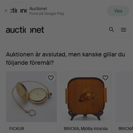
Auctionet
Visa
Stäng
Finns på Google Play
Auctionet.com
Auktionen är avslutad, men kanske gillar du
FICKURSGÖMMOR,
följande föremål?
två
stycken,
trä
med
intarsia,
FICKUR
BRICKA, Mjölby intarsia
BRICKA,