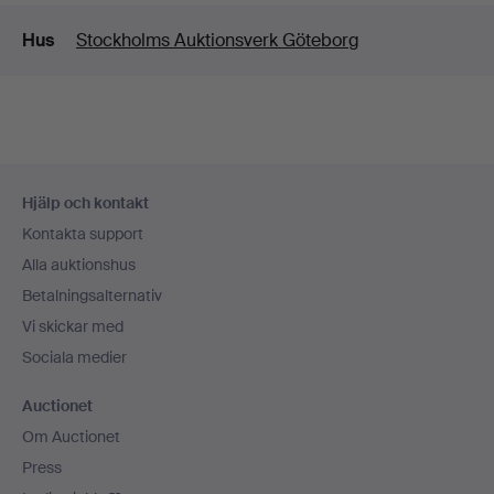
Detaljer
Hus
Stockholms Auktionsverk Göteborg
Sidfotsnavigation
Hjälp och kontakt
Kontakta support
Alla auktionshus
Betalningsalternativ
Vi skickar med
Sociala medier
Auctionet
Om Auctionet
Press