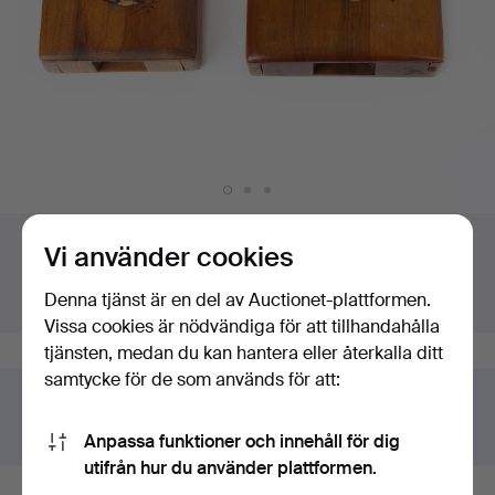
Budgivning
Högsta bud:
Slutar om:
Vi använder cookies
32 USD
Sålt
Denna tjänst är en del av Auctionet-plattformen.
Värdering
:
106 USD
3 jan 2025 kl. 13:25 EST
Vissa cookies är nödvändiga för att tillhandahålla
tjänsten, medan du kan hantera eller återkalla ditt
samtycke för de som används för att:
Har du något liknande att sälja?
Gör en kostnadsfri värdering!
Anpassa funktioner och innehåll för dig
utifrån hur du använder plattformen.