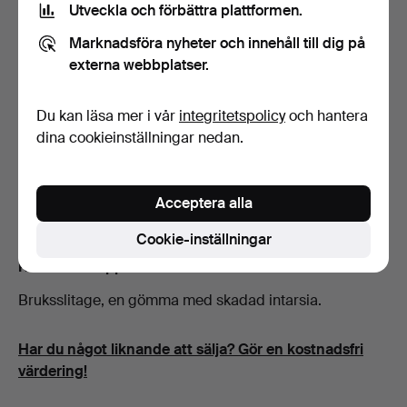
Utveckla och förbättra plattformen.
Budhistorik
Marknadsföra nyheter och innehåll till dig på
1
3 jan, 12:28
32 USD
externa webbplatser.
Du kan läsa mer i vår
integritetspolicy
och hantera
Beskrivning
dina cookieinställningar nedan.
Fickursgömmor med intarsia av svalor.
Ca 7,5 x 6 cm för ur med diameter 41 mm
Acceptera alla
Ca 9 x 7,5 cm för ur med diameter 55 mm.
Cookie-inställningar
Konditionsrapport
Bruksslitage, en gömma med skadad intarsia.
Har du något liknande att sälja? Gör en kostnadsfri
värdering!