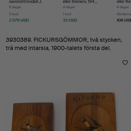
savonettmodell J.
eller Reiners, 194…
eller R
1900-
Calame Robert, me…
6 dagar
4 dagar
4 dagar
3 bud
1 bud
Värderin
talets
2 579 USD
32 USD
106 US
första
3930389. FICKURSGÖMMOR, två stycken,
trä med intarsia, 1900-talets första del.
del.
Bilder