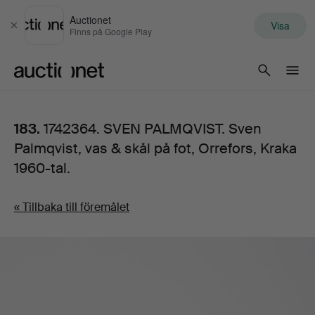
Auctionet
Visa
Stäng
Finns på Google Play
Auctionet.com
183.
1742364. SVEN PALMQVIST. Sven
Palmqvist, vas & skål på fot, Orrefors, Kraka
1960-tal.
« Tillbaka till föremålet