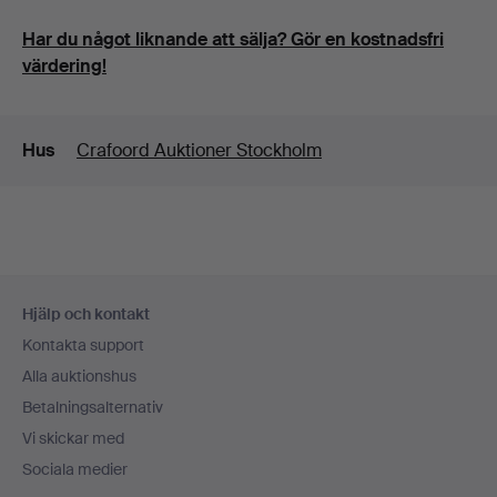
Har du något liknande att sälja? Gör en kostnadsfri
värdering!
Detaljer
Hus
Crafoord Auktioner Stockholm
Sidfotsnavigation
Hjälp och kontakt
Kontakta support
Alla auktionshus
Betalningsalternativ
Vi skickar med
Sociala medier