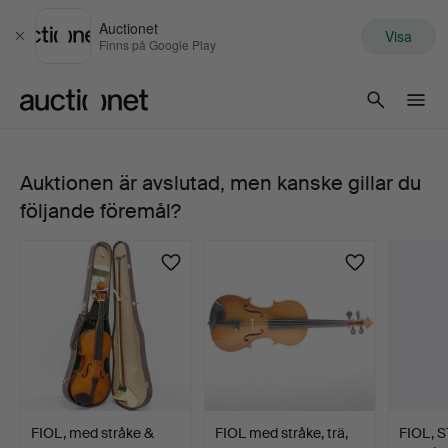
Auctionet
Visa
Stäng
Finns på Google Play
Auctionet.com
Auktionen är avslutad, men kanske gillar du
FIOL,
följande föremål?
STRÅKE,
1900-
tal.
FIOL, med stråke &
FIOL med stråke, trä,
FIOL, 