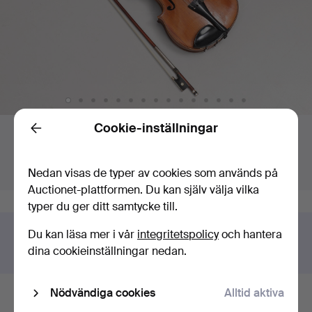
Budgivning
Cookie-inställningar
Back
Högsta bud:
Slutar om:
2 216 USD
Sålt
Värdering
:
633 USD
24 maj 2021 kl. 15:37 EDT
Nedan visas de typer av cookies som används på
Auctionet-plattformen. Du kan själv välja vilka
typer du ger ditt samtycke till.
Du kan läsa mer i vår
integritetspolicy
och hantera
Har du något liknande att sälja?
dina cookieinställningar nedan.
Gör en kostnadsfri värdering!
Nödvändiga cookies
Alltid aktiva
Budhistorik