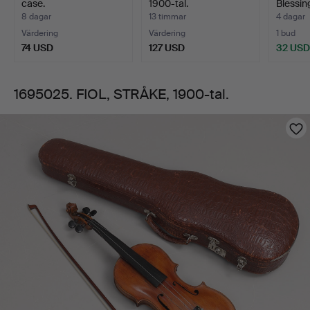
case.
1900-tal.
Blessin
8 dagar
13 timmar
4 dagar
Värdering
Värdering
1 bud
74 USD
127 USD
32 USD
1695025. FIOL, STRÅKE, 1900-tal.
Bilder