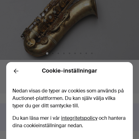
Budgivning
Högsta bud:
Slutar om:
Cookie-inställningar
Back
5 179 USD
Sålt
Värdering
:
2 110 USD
1 mar 2019 kl. 13:05 EST
Nedan visas de typer av cookies som används på
Auctionet-plattformen. Du kan själv välja vilka
typer du ger ditt samtycke till.
Har du något liknande att sälja?
Du kan läsa mer i vår
integritetspolicy
och hantera
Gör en kostnadsfri värdering!
dina cookieinställningar nedan.