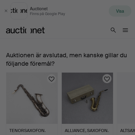
Auctionet
Visa
Stäng
Finns på Google Play
Auctionet.com
Auktionen är avslutad, men kanske gillar du
TENORSAXOFON,
följande föremål?
SELMER,
MARK
VI,
1955,
serienummer
TENORSAXOFON.
ALLIANCE, SAXOFON.
ALTSAX