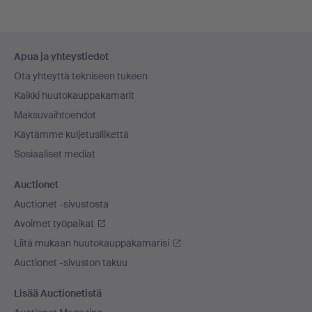
Alatunnistenavigaatio
Apua ja yhteystiedot
Ota yhteyttä tekniseen tukeen
Kaikki huutokauppakamarit
Maksuvaihtoehdot
Käytämme kuljetusliikettä
Sosiaaliset mediat
Auctionet
Auctionet -sivustosta
Avoimet työpaikat
Liitä mukaan huutokauppakamarisi
Auctionet -sivuston takuu
Lisää Auctionetistä