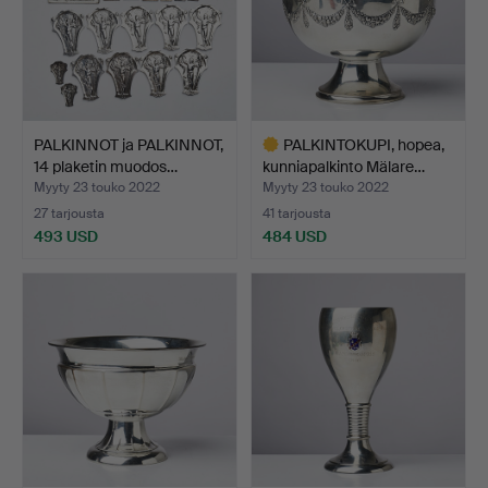
PALKINNOT ja PALKINNOT,
PALKINTOKUPI, hopea,
14 plaketin muodos…
kunniapalkinto Mälare…
Myyty 23 touko 2022
Myyty 23 touko 2022
27 tarjousta
41 tarjousta
493 USD
484 USD
Valittu
esine