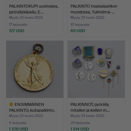
PALKINTOKUPI uushopea,
PALKINTO hopealaatikon
pyöräilykilpailu, E…
muodossa, Tukholma-…
Myyty 23 touko 2022
Myyty 23 touko 2022
17 tarjousta
10 tarjousta
127 USD
69 USD
ENSIMMÄINEN
PALKINNOT, pyöräily,
PALKINTO, kultapalkinto,
mitalien ja keilien m…
pyörä…
Myyty 23 touko 2022
Myyty 23 touko 2022
5 tarjousta
25 tarjousta
1 376 USD
1 314 USD