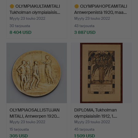
OLYMPIAKULTAMITALI
OLYMPIAHOPEAMITALI
Tukholman olympialaisis…
Antwerpenistä 1920, maa…
Myyty 23 touko 2022
Myyty 23 touko 2022
30 tarjousta
43 tarjousta
8 404 USD
3 887 USD
Valittu
Valittu
esine
esine
OLYMPIAOSALLISTUJAN
DIPLOMA, Tukholman
MITALI, Antwerpen 1920…
olympialaisiin 1912, 1.…
Myyty 23 touko 2022
Myyty 23 touko 2022
15 tarjousta
45 tarjousta
305 USD
1 509 USD