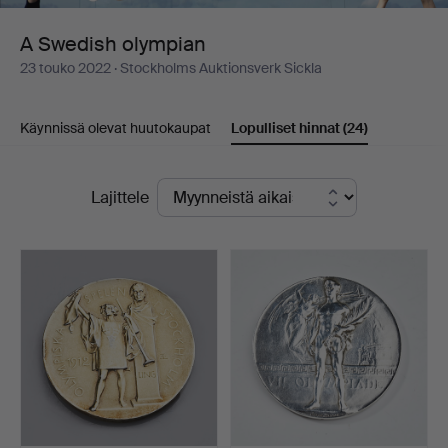
A Swedish olympian
23 touko 2022
· Stockholms Auktionsverk Sickla
Käynnissä olevat huutokaupat
Lopulliset hinnat
(24)
Lopulliset
Lajittele
hinnat