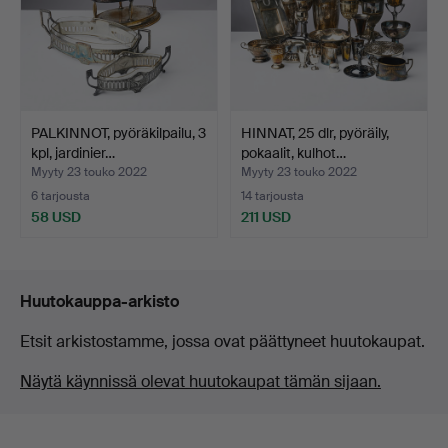
PALKINNOT, pyöräkilpailu, 3
HINNAT, 25 dlr, pyöräily,
kpl, jardinier…
pokaalit, kulhot…
Myyty 23 touko 2022
Myyty 23 touko 2022
6 tarjousta
14 tarjousta
58 USD
211 USD
Huutokauppa-arkisto
Etsit arkistostamme, jossa ovat päättyneet huutokaupat.
Näytä käynnissä olevat huutokaupat tämän sijaan.