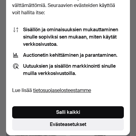
välttämättömiä. Seuraavien evästeiden käyttöä
voit hallita itse:
Sisällön ja ominaisuuksien mukauttaminen
sinulle sopiviksi sen mukaan, miten käytät
verkkosivustoa.
Auctionetin kehittäminen ja parantaminen.
Uutuuksien ja sisällön markkinointi sinulle
muilla verkkosivustoilla.
PALKINOPOKALIN hopea,
PALKINNOKUPPI
kunniapalkinto pyörä…
hopeassa, kunniapalkinnon
py…
Myyty 23 touko 2022
Myyty 23 touko 2022
Lue lisää
tietosuojaselosteestamme
15 tarjousta
11 tarjousta
138 USD
316 USD
Salli kaikki
Evästeasetukset