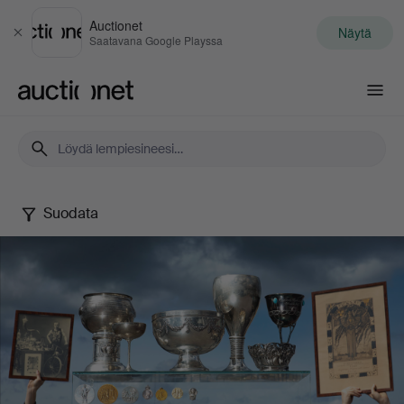
Auctionet
Näytä
Sulje
Saatavana Google Playssa
Auctionet.com
Suodata
A
Swedish
olympian