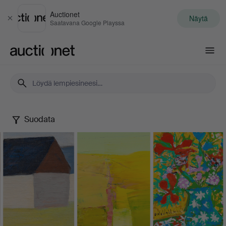
Auctionet
Näytä
Sulje
Saatavana Google Playssa
Auctionet.com
Suodata
A
Colourful
Art
Collection