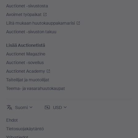
Auctionet -sivustosta
Avoimet työpaikat
Liitä mukaan huutokauppakamarisi
Auctionet -sivuston takuu
Lisää Auctionetistä
Auctionet Magazine
Auctionet -sovellus
Auctionet Academy
Taiteilijat ja muotoilijat
Teema- ja vasarahuutokaupat
Suomi
USD
Ehdot
Tietosuojakäytäntö
Yritystiedot