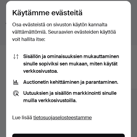
huutokaupat
Hakuvinkkejä
Käytämme evästeitä
Teemme automaattisesti hakuja sanojen osilla. Jos
Osa evästeistä on sivuston käytön kannalta
haet sanalla
koru
löydämme myös
ranne
koru
kellon
.
välttämättömiä. Seuraavien evästeiden käyttöä
voit hallita itse:
Sisällön ja ominaisuuksien mukauttaminen
Tässä ovat arkistossamme olevat
sinulle sopiviksi sen mukaan, miten käytät
esineet, jotka vastaavat hakuasi
verkkosivustoa.
Auctionetin kehittäminen ja parantaminen.
Näytä kaikki esineet
Uutuuksien ja sisällön markkinointi sinulle
muilla verkkosivustoilla.
Lue lisää
tietosuojaselosteestamme