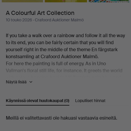
A Colourful Art Collection
10 touko 2026
· Crafoord Auktioner Malmö
If you take a walk over a rainbow and follow it all the way
to its end, you can be fairly certain that you will find
yourself right in the middle of the theme En färgstark
konstsamling at Crafoord Auktioner Malmö.
For here the painting is full of energy. As in Uno
Vallman's floral still life, for instance. It greets the world
with colour, hanging beside Ulf Trotzig's pale blue and
Näytä lisää
yellow "Tecken i skyn". Alongside these, a canvas by
Madeleine Pyk is on show, a very Kargelesque view of
Djupvik and one of Peter Dahl's bustling, vibrant
Käynnissä olevat huutokaupat
(0)
Lopulliset hinnat
interiors.
Welcome!
Käynnissä
Meillä ei valitettavasti ole hakuasi vastaavia esineitä.
olevat