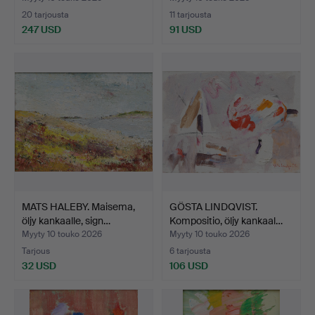
20 tarjousta
11 tarjousta
247 USD
91 USD
MATS HALEBY. Maisema,
GÖSTA LINDQVIST.
öljy kankaalle, sign…
Kompositio, öljy kankaal…
Myyty 10 touko 2026
Myyty 10 touko 2026
Tarjous
6 tarjousta
32 USD
106 USD