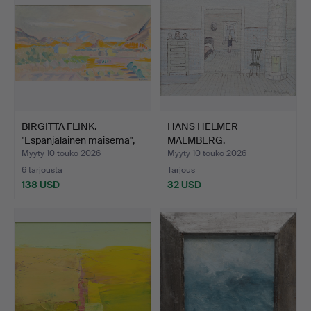
BIRGITTA FLINK.
HANS HELMER
"Espanjalainen maisema",
MALMBERG.
ö…
"Sommarlovets första…
Myyty 10 touko 2026
Myyty 10 touko 2026
6 tarjousta
Tarjous
138 USD
32 USD