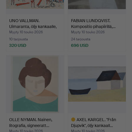
UNO VALLMAN.
FABIAN LUNDQVIST.
Uimaranta, öljy kankaalle,
Kompositio pihapiirillä,…
si…
Myyty 10 touko 2026
Myyty 10 touko 2026
10 tarjousta
24 tarjousta
320 USD
696 USD
OLLE NYMAN. Nainen,
AXEL KARGEL. "Från
litografia, signeeratt…
Djupvik", öljy kankaall…
Myyty 10 touko 2026
Myyty 10 touko 2026