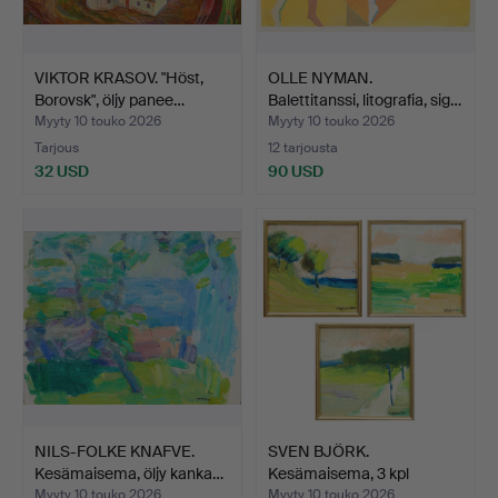
VIKTOR KRASOV. "Höst,
OLLE NYMAN.
Borovsk", öljy panee…
Balettitanssi, litografia, sig…
Myyty 10 touko 2026
Myyty 10 touko 2026
Tarjous
12 tarjousta
32 USD
90 USD
NILS-FOLKE KNAFVE.
SVEN BJÖRK.
Kesämaisema, öljy kanka…
Kesämaisema, 3 kpl
öljyvärimaa…
Myyty 10 touko 2026
Myyty 10 touko 2026