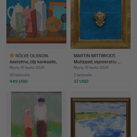
SÖLVE OLSSON.
MARTIN MITTBRODT.
Asetelma, öljy kankaalle,
Multippeli, signeerattu …
si…
Myyty 10 touko 2026
Myyty 10 touko 2026
26 tarjousta
2 tarjousta
449 USD
37 USD
Valittu
esine