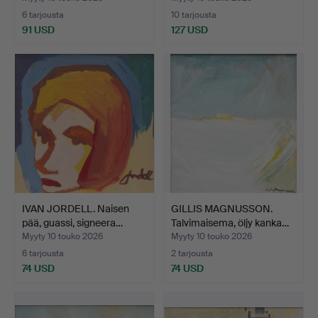
6 tarjousta
10 tarjousta
91 USD
127 USD
IVAN JORDELL. Naisen
GILLIS MAGNUSSON.
pää, guassi, signeera…
Talvimaisema, öljy kanka…
Myyty 10 touko 2026
Myyty 10 touko 2026
6 tarjousta
2 tarjousta
74 USD
74 USD