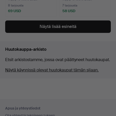
8 tarjousta
7 tarjousta
69 USD
58 USD
Näytä lisää esineitä
Huutokauppa-arkisto
Etsit arkistostamme, jossa ovat päättyneet huutokaupat.
Näytä käynnissä olevat huutokaupat tämän sijaan.
Alatunnistenavigaatio
Apua ja yhteystiedot
Ota yhteyttä tekniseen tukeen