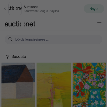
Auctionet
Näytä
Sulje
Saatavana Google Playssa
Auctionet.com
Suodata
A
Colourful
Art
Collection