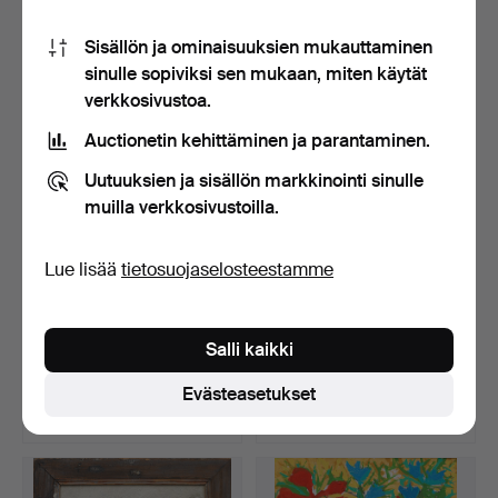
8 tarjousta
48 tarjousta
Sisällön ja ominaisuuksien mukauttaminen
145 USD
2 652 USD
sinulle sopiviksi sen mukaan, miten käytät
verkkosivustoa.
Auctionetin kehittäminen ja parantaminen.
Uutuuksien ja sisällön markkinointi sinulle
muilla verkkosivustoilla.
Lue lisää
tietosuojaselosteestamme
LAGE LÖFDAHL.
NILS-FOLKE KNAFVE.
Salli kaikki
Kompositio, öljy kankaalle,
"Augustikväll", öljy ka…
…
Myyty 10 touko 2026
Myyty 10 touko 2026
Evästeasetukset
3 tarjousta
30 tarjousta
43 USD
410 USD