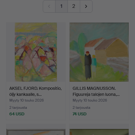
1
2
AKSEL FJORD. Kompositio,
GILLIS MAGNUSSON.
öljy kankaalle, s…
Figuureja talojen luona,…
Myyty 10 touko 2026
Myyty 10 touko 2026
2 tarjousta
2 tarjousta
64 USD
74 USD