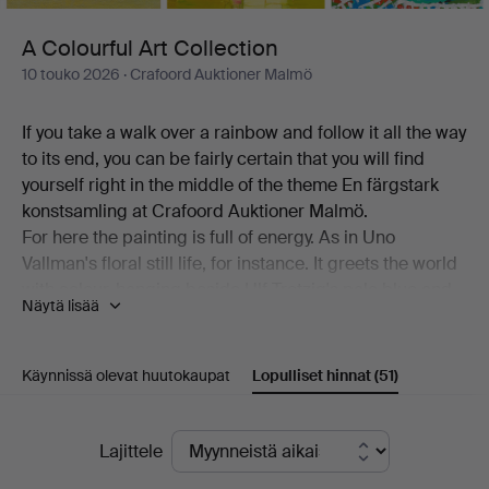
A Colourful Art Collection
10 touko 2026
· Crafoord Auktioner Malmö
If you take a walk over a rainbow and follow it all the way
to its end, you can be fairly certain that you will find
yourself right in the middle of the theme En färgstark
konstsamling at Crafoord Auktioner Malmö.
For here the painting is full of energy. As in Uno
Vallman's floral still life, for instance. It greets the world
with colour, hanging beside Ulf Trotzig's pale blue and
Näytä lisää
yellow "Tecken i skyn". Alongside these, a canvas by
Madeleine Pyk is on show, a very Kargelesque view of
Djupvik and one of Peter Dahl's bustling, vibrant
Käynnissä olevat huutokaupat
Lopulliset hinnat
(51)
interiors.
Welcome!
Lopulliset
Lajittele
hinnat