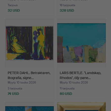
Tarjous
16 tarjousta
32 USD
328 USD
PETER DAHL. Betraktaren,
LARS BERTLE. "Landskap,
litografia, signe…
Rhodos", öljy pane…
Myyty 10 touko 2026
Myyty 10 touko 2026
3 tarjousta
11 tarjousta
74 USD
80 USD