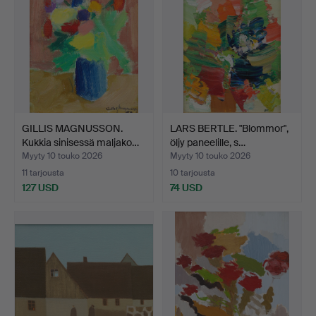
GILLIS MAGNUSSON.
LARS BERTLE. "Blommor",
Kukkia sinisessä maljako…
öljy paneelille, s…
Myyty 10 touko 2026
Myyty 10 touko 2026
11 tarjousta
10 tarjousta
127 USD
74 USD