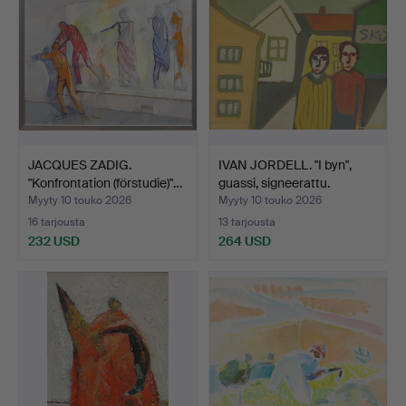
JACQUES ZADIG.
IVAN JORDELL. "I byn",
"Konfrontation (förstudie)"…
guassi, signeerattu.
Myyty 10 touko 2026
Myyty 10 touko 2026
16 tarjousta
13 tarjousta
232 USD
264 USD