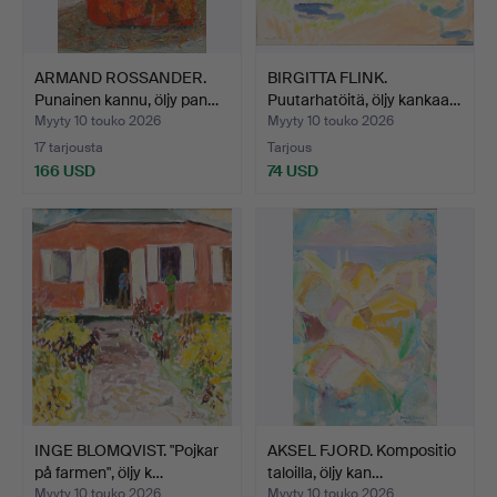
ARMAND ROSSANDER.
BIRGITTA FLINK.
Punainen kannu, öljy pan…
Puutarhatöitä, öljy kankaa…
Myyty 10 touko 2026
Myyty 10 touko 2026
17 tarjousta
Tarjous
166 USD
74 USD
INGE BLOMQVIST. "Pojkar
AKSEL FJORD. Kompositio
på farmen", öljy k…
taloilla, öljy kan…
Myyty 10 touko 2026
Myyty 10 touko 2026