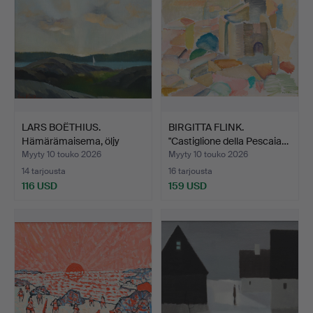
LARS BOËTHIUS.
BIRGITTA FLINK.
Hämärämaisema, öljy
"Castiglione della Pescaia…
paneeli…
Myyty 10 touko 2026
Myyty 10 touko 2026
14 tarjousta
16 tarjousta
116 USD
159 USD