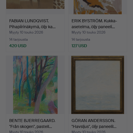
FABIAN LUNDQVIST.
ERIK BYSTRÖM. Kukka-
Pihapiirinäkymä, öljy ka…
asetelma, öljy paneeli…
Myyty 10 touko 2026
Myyty 10 touko 2026
14 tarjousta
14 tarjousta
420 USD
127 USD
BENTE BJERREGAARD.
GÖRAN ANDERSSON.
"Från skogen", pastell…
"Havsljus", öljy paneelil…
Myyty 10 touko 2026
Myyty 10 touko 2026