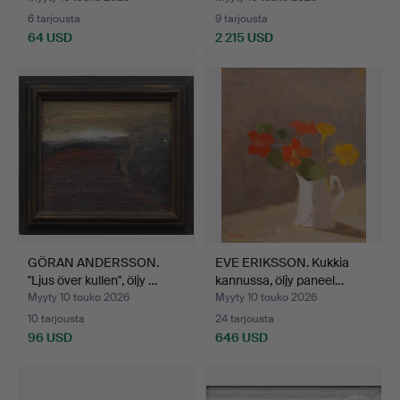
6 tarjousta
9 tarjousta
64 USD
2 215 USD
Valittu
esine
GÖRAN ANDERSSON.
EVE ERIKSSON. Kukkia
"Ljus över kullen", öljy …
kannussa, öljy paneel…
Myyty 10 touko 2026
Myyty 10 touko 2026
10 tarjousta
24 tarjousta
96 USD
646 USD