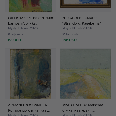
GILLIS MAGNUSSON. "Mitt
NILS-FOLKE KNAFVE.
barnbarn", öljy ka…
"Strandbild, Kåseberga"…
Myyty 10 touko 2026
Myyty 10 touko 2026
6 tarjousta
21 tarjousta
53 USD
155 USD
ARMAND ROSSANDER.
MATS HALEBY. Maisema,
Kompositio, öljy kankaal…
öljy kankaalle, sign…
Myyty 10 touko 2026
Myyty 10 touko 2026