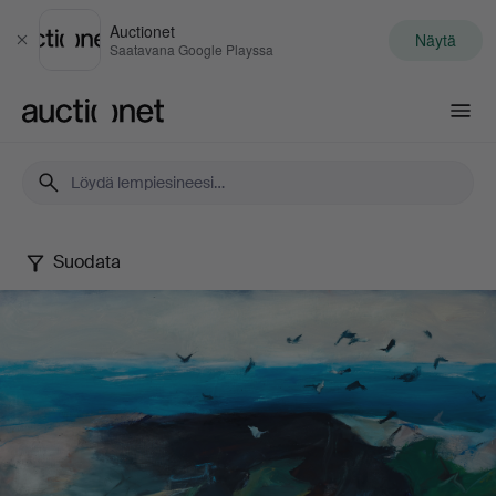
Auctionet
Näytä
Sulje
Saatavana Google Playssa
Auctionet.com
Suodata
Berndt
Wennström
-
Between
city