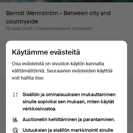
and
Berndt Wennström - Between city and
countryside
countryside
16 touko 2026
· Crafoord Auktioner Stockholm
Käynnissä olevat huutokaupat
(0)
Lopulliset hinnat
Käytämme evästeitä
Osa evästeistä on sivuston käytön kannalta
Käynnissä
Meillä ei valitettavasti ole hakuasi vastaavia esineitä.
välttämättömiä. Seuraavien evästeiden käyttöä
olevat
voit hallita itse:
huutokaupat
Hakuvinkkejä
Sisällön ja ominaisuuksien mukauttaminen
Teemme automaattisesti hakuja sanojen osilla. Jos
sinulle sopiviksi sen mukaan, miten käytät
haet sanalla
koru
löydämme myös
ranne
koru
kellon
.
verkkosivustoa.
Auctionetin kehittäminen ja parantaminen.
Uutuuksien ja sisällön markkinointi sinulle