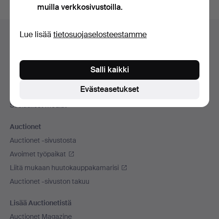
muilla verkkosivustoilla.
Alatunnistenavigaatio
Lue lisää
tietosuojaselosteestamme
Apua ja yhteystiedot
Ota yhteyttä tekniseen tukeen
Kaikki huutokauppakamarit
Salli kaikki
Maksuvaihtoehdot
Evästeasetukset
Käytämme kuljetusliikettä
Sosiaaliset mediat
Auctionet
Auctionet -sivustosta
Avoimet työpaikat
Liitä mukaan huutokauppakamarisi
Auctionet -sivuston takuu
Lisää Auctionetistä
Auctionet Magazine