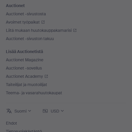
Auctionet
Auctionet -sivustosta
Avoimet työpaikat
Liitä mukaan huutokauppakamarisi
Auctionet -sivuston takuu
Lisää Auctionetistä
Auctionet Magazine
Auctionet -sovellus
Auctionet Academy
Taiteilijat ja muotoilijat
Teema- ja vasarahuutokaupat
Suomi
USD
Ehdot
Tietosuojakäytäntö