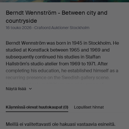
and
Berndt Wennström - Between city and
countryside
countryside
16 touko 2026
· Crafoord Auktioner Stockholm
Berndt Wennström was born in 1945 in Stockholm. He
studied at Konstfack between 1965 and 1969 and
subsequently continued his studies in Staffan
Hallström's studio atelier from 1969 to 1971. After
completing his education, he established himself as a
recurring presence on the Swedish gallery scene.
He has held solo exhibitions at a wide range of
Näytä lisää
galleries, including Flamenska Galleriet, Säfstaholms
Slott, Grafikens Hus, Galleri Astley, Galleri Eva Solvang,
Galleri Uddenberg, Galleri Nord, Oskarshamns
Käynnissä olevat huutokaupat
(0)
Lopulliset hinnat
Konstförening, Galleri Holm, Galleri 33, Litografiska
Museet Konsthallen, Höganäs Museum,
Käynnissä
Meillä ei valitettavasti ole hakuasi vastaavia esineitä.
Konstnärshuset, Galleri Axlund, Galleri Aix,