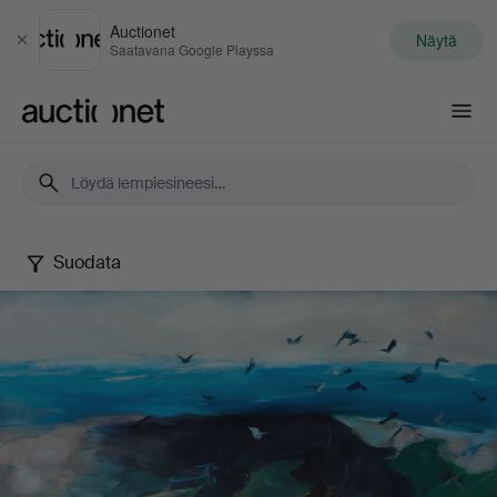
Auctionet
Näytä
Sulje
Saatavana Google Playssa
Auctionet.com
Suodata
Berndt
Wennström
-
Between
city