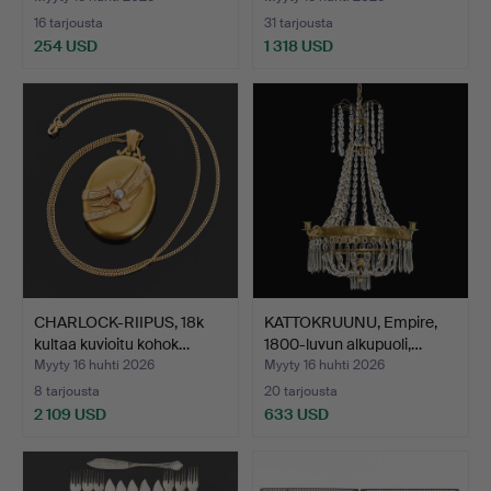
16 tarjousta
31 tarjousta
254 USD
1 318 USD
Valittu
esine
CHARLOCK-RIIPUS, 18k
KATTOKRUUNU, Empire,
kultaa kuvioitu kohok…
1800-luvun alkupuoli,…
Myyty 16 huhti 2026
Myyty 16 huhti 2026
8 tarjousta
20 tarjousta
2 109 USD
633 USD