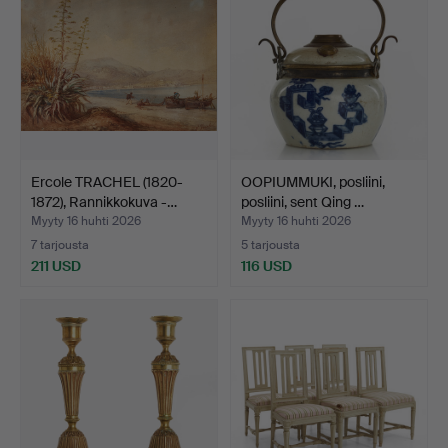
Ercole TRACHEL (1820-
OOPIUMMUKI, posliini,
1872), Rannikkokuva -…
posliini, sent Qing …
Myyty 16 huhti 2026
Myyty 16 huhti 2026
7 tarjousta
5 tarjousta
211 USD
116 USD