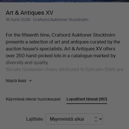
Art & Antiques XV
16 huhti 2026
· Crafoord Auktioner Stockholm
For the fifteenth time, Crafoord Auktioner Stockholm
presents a selection of art and antiques curated by the
auction house's specialists. Art & Antiques XV offers
over 250 hand-picked lots in a catalogue marked by
diversity and quality.
Six late Gustavian chairs attributed to Ephraim Ståhl are
placed beneath an Empire chandelier. A silver necklace
Näytä lisää
made by Anders Arvidsson Castman in Eksjö in 1793
shares display space with a football signed by Real
Madrid's starting eleven from 1966. And on the
Käynnissä olevat huutokaupat
Lopulliset hinnat
(187)
bookshelf stands a copy of C L Grubb's substantial
collection of proverbs from the second half of the 17th
Lopulliset
century. Add to this a wealth of beautiful objects,
Lajittele
including a mahogany chiffonier by Carl Hendric Blom,
hinnat