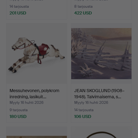
14 tarjousta
8 tarjousta
201 USD
422 USD
Messuhevonen, polykrom
JEAN SKOGLUND (1908–
inredning, lasikuit…
1948). Talvimaisema, s…
Myyty 16 huhti 2026
Myyty 16 huhti 2026
9 tarjousta
14 tarjousta
180 USD
106 USD