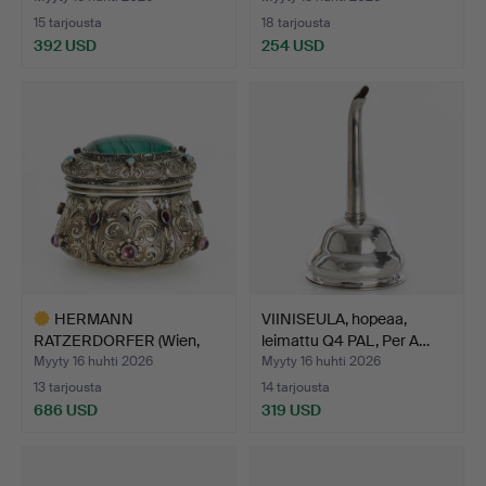
15 tarjousta
18 tarjousta
392 USD
254 USD
HERMANN
VIINISEULA, hopeaa,
RATZERDORFER (Wien,
leimattu Q4 PAL, Per A…
aktiivinen 184…
Myyty 16 huhti 2026
Myyty 16 huhti 2026
13 tarjousta
14 tarjousta
686 USD
319 USD
Valittu
esine