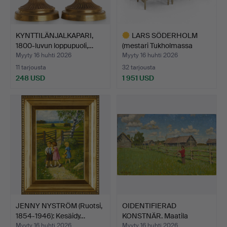
KYNTTILÄNJALKAPARI,
LARS SÖDERHOLM
1800-luvun loppupuoli,…
(mestari Tukholmassa
1789-1…
Myyty 16 huhti 2026
Myyty 16 huhti 2026
11 tarjousta
32 tarjousta
248 USD
1 951 USD
Valittu
esine
JENNY NYSTRÖM (Ruotsi,
OIDENTIFIERAD
1854-1946): Kesäidy…
KONSTNÄR. Maatila
kesämaisem…
Myyty 16 huhti 2026
Myyty 16 huhti 2026