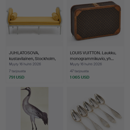
JUHLATOSOVA,
LOUIS VUITTON. Laukku,
kustavilainen, Stockholm,
monogrammikuvio, yh…
170…
Myyty 16 huhti 2026
Myyty 16 huhti 2026
7 tarjousta
47 tarjousta
791 USD
1 065 USD