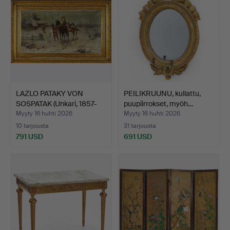
LAZLO PATAKY VON
PEILIKRUUNU, kullattu,
SOSPATAK (Unkari, 1857-
puupiirrokset, myöh…
19…
Myyty 16 huhti 2026
Myyty 16 huhti 2026
10 tarjousta
31 tarjousta
791 USD
691 USD