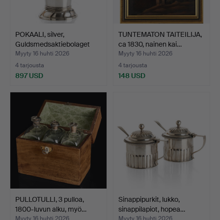
POKAALI, silver,
TUNTEMATON TAITEILIJA,
Guldsmedsaktiebolaget
ca 1830, nainen kai…
(GA…
Myyty 16 huhti 2026
Myyty 16 huhti 2026
4 tarjousta
4 tarjousta
897 USD
148 USD
PULLOTULLI, 3 pulloa,
Sinappipurkit, lukko,
1800-luvun alku, myö…
sinappilapiot, hopea…
Myyty 16 huhti 2026
Myyty 16 huhti 2026