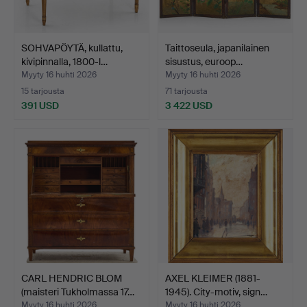
SOHVAPÖYTÄ, kullattu,
Taittoseula, japanilainen
kivipinnalla, 1800-l…
sisustus, euroop…
Myyty 16 huhti 2026
Myyty 16 huhti 2026
15 tarjousta
71 tarjousta
391 USD
3 422 USD
CARL HENDRIC BLOM
AXEL KLEIMER (1881-
(maisteri Tukholmassa 17…
1945). City-motiv, sign…
Myyty 16 huhti 2026
Myyty 16 huhti 2026