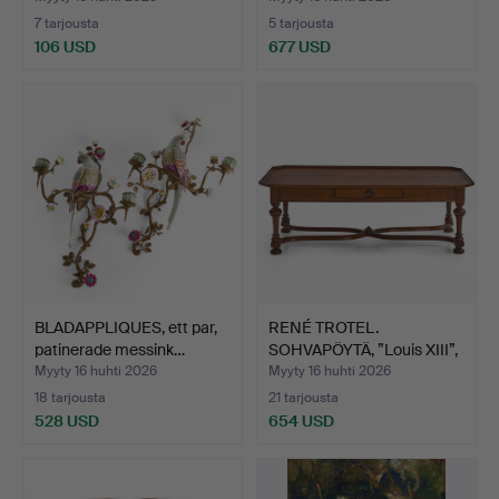
7 tarjousta
5 tarjousta
106 USD
677 USD
BLADAPPLIQUES, ett par,
RENÉ TROTEL.
patinerade messink…
SOHVAPÖYTÄ, ”Louis XIII”,
Fra…
Myyty 16 huhti 2026
Myyty 16 huhti 2026
18 tarjousta
21 tarjousta
528 USD
654 USD