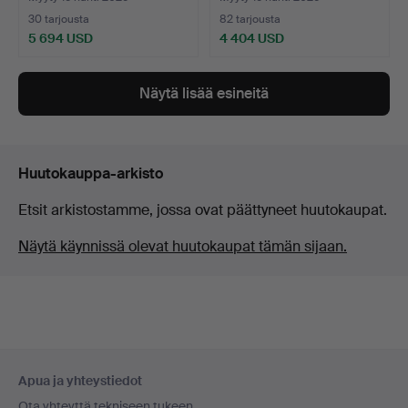
30 tarjousta
82 tarjousta
5 694 USD
4 404 USD
Näytä lisää esineitä
Huutokauppa-arkisto
Etsit arkistostamme, jossa ovat päättyneet huutokaupat.
Näytä käynnissä olevat huutokaupat tämän sijaan.
Alatunnistenavigaatio
Apua ja yhteystiedot
Ota yhteyttä tekniseen tukeen