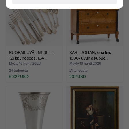
RUOKAILUVÄLINESETTI,
KARL JOHAN, kirjailija,
121 kpl, hopeaa, 1941.
1800-luvun alkupuo…
Myyty 16 huhti 2026
Myyty 16 huhti 2026
24 tarjousta
21 tarjousta
6 327 USD
232 USD