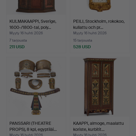
KULMAKAAPPI, Sverige,
PEILI, Stockholm, rokokoo,
1600-/1800-tal, poly…
kullattu och pr…
Myyty 16 huhti 2026
Myyty 16 huhti 2026
7 tarjousta
15 tarjousta
211 USD
528 USD
PANSSARI (THEATRE
KAAPPI, almoge, maalattu
PROPS), 8 kpl, egyptiläi…
koriste, kurbitit…
Myyty 16 huhti 2026
Myyty 16 huhti 2026