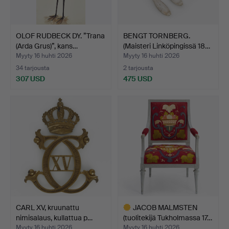
OLOF RUDBECK DY. ”Trana
BENGT TORNBERG.
(Arda Grus)”, kans…
(Maisteri Linköpingissä 18…
Myyty 16 huhti 2026
Myyty 16 huhti 2026
34 tarjousta
2 tarjousta
307 USD
475 USD
CARL XV, kruunattu
JACOB MALMSTEN
nimisalaus, kullattua p…
(tuolitekijä Tukholmassa 17…
Myyty 16 huhti 2026
Myyty 16 huhti 2026