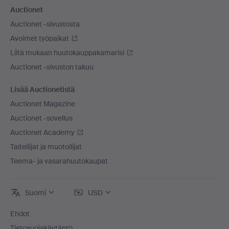
Auctionet
Auctionet -sivustosta
Avoimet työpaikat
Liitä mukaan huutokauppakamarisi
Auctionet -sivuston takuu
Lisää Auctionetistä
Auctionet Magazine
Auctionet -sovellus
Auctionet Academy
Taiteilijat ja muotoilijat
Teema- ja vasarahuutokaupat
Suomi
USD
Ehdot
Tietosuojakäytäntö