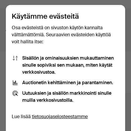
olevat
Käytämme evästeitä
huutokaupat
Hakuvinkkejä
Osa evästeistä on sivuston käytön kannalta
Teemme automaattisesti hakuja sanojen osilla. Jos
välttämättömiä. Seuraavien evästeiden käyttöä
haet sanalla
koru
löydämme myös
ranne
koru
kellon
.
voit hallita itse:
Sisällön ja ominaisuuksien mukauttaminen
Tässä ovat arkistossamme olevat
sinulle sopiviksi sen mukaan, miten käytät
verkkosivustoa.
esineet, jotka vastaavat hakuasi
Auctionetin kehittäminen ja parantaminen.
Näytä kaikki esineet
Uutuuksien ja sisällön markkinointi sinulle
muilla verkkosivustoilla.
Lue lisää
tietosuojaselosteestamme