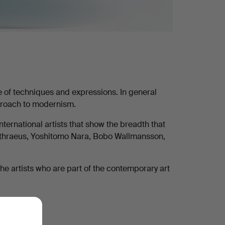
 of techniques and expressions. In general
approach to modernism.
nternational artists that show the breadth that
ethraeus, Yoshitomo Nara, Bobo Wallmansson,
he artists who are part of the contemporary art