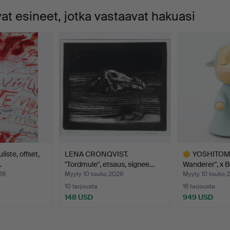
t esineet, jotka vastaavat hakuasi
ste, offset,
LENA CRONQVIST.
YOSHITOMO 
…
"Tordmule", etsaus, signee…
Wanderer", x 
26
Myyty 10 touko 2026
Myyty 10 touko 
10 tarjousta
16 tarjousta
148 USD
949 USD
Valittu
esine