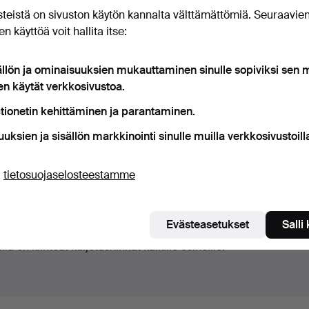
0 esineet
Arkistomme, jossa on yli 4 470 00
teistä on sivuston käytön kannalta välttämättömiä. Seuraavie
n käyttöä voit hallita itse:
äynnissä
eillä ei valitettavasti ole hakuasi vastaavia esineitä.
Ha
levat
ällön ja ominaisuuksien mukauttaminen sinulle sopiviksi sen
en käytät verkkosivustoa.
uutokaupat
tionetin kehittäminen ja parantaminen.
uuksien ja sisällön markkinointi sinulle muilla verkkosivustoill
ä
tietosuojaselosteestamme
Evästeasetukset
Salli
lä on kiinteät kuljetushinnat kaikille esineille.