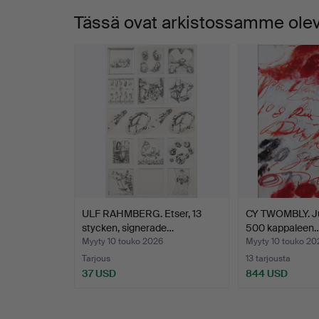
Tässä ovat arkistossamme oleva
ULF RAHMBERG. Etser, 13
CY TWOMBLY. Juli
stycken, signerade…
500 kappaleen
Myyty 10 touko 2026
Myyty 10 touko 20
Tarjous
13 tarjousta
37 USD
844 USD