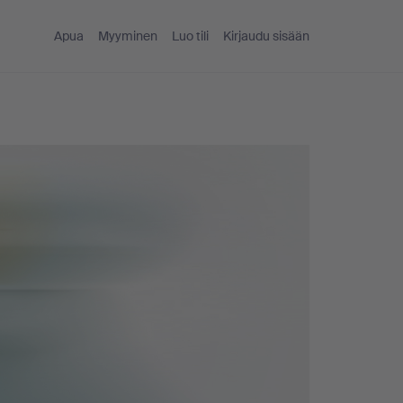
Apua
Myyminen
Luo tili
Kirjaudu sisään