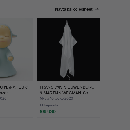
Näytä kaikki esineet
NARA. "Little
FRANS VAN NIEUWENBORG
Bozar…
& MARTIJN WEGMAN. Se…
2026
Myyty 10 touko 2026
13 tarjousta
169 USD