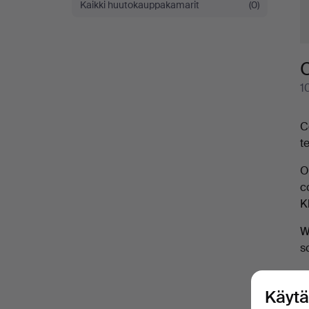
Kaikki huutokauppakamarit
(0)
1
C
t
O
c
K
W
s
Käytä