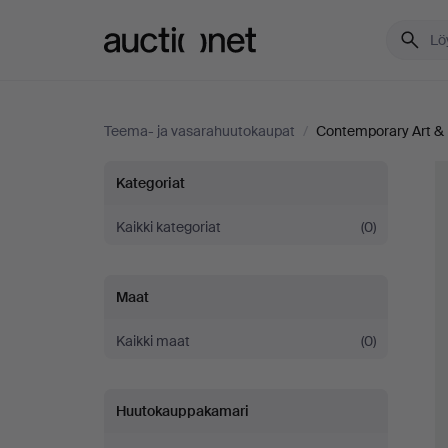
Auctionet.com
Teema- ja vasarahuutokaupat
/
Contemporary Art &
Contemporary
Kategoriat
Art
Kaikki kategoriat
(0)
&
Maat
Photography
Kaikki maat
(0)
Huutokauppakamari