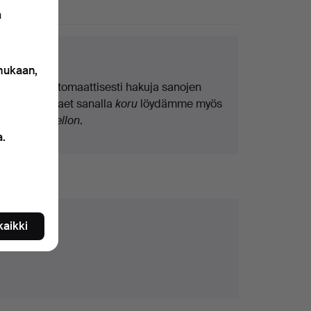
0 esinettä
n
kuvinkkejä
 mukaan,
Teemme automaattisesti hakuja sanojen
osilla. Jos haet sanalla
koru
löydämme myös
ranne
koru
kellon
.
a.
 kaikki