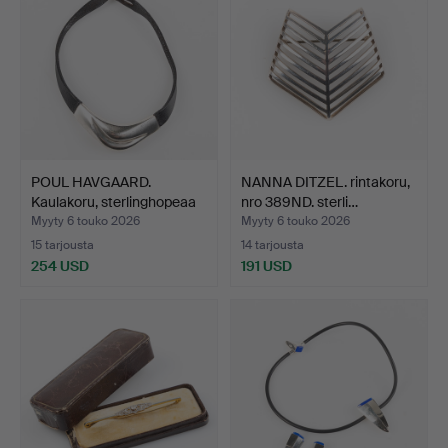
POUL HAVGAARD.
NANNA DITZEL. rintakoru,
Kaulakoru, sterlinghopeaa
nro 389ND. sterli…
j…
Myyty 6 touko 2026
Myyty 6 touko 2026
15 tarjousta
14 tarjousta
254 USD
191 USD