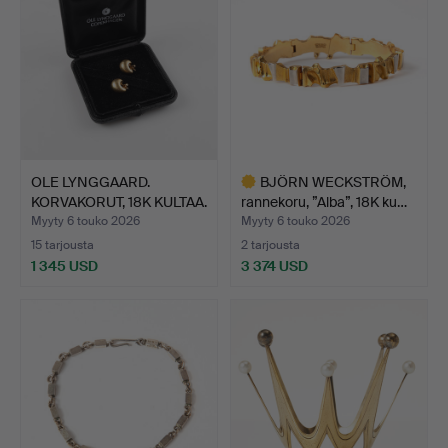
OLE LYNGGAARD.
BJÖRN WECKSTRÖM,
KORVAKORUT, 18K KULTAA.
rannekoru, ”Alba”, 18K ku…
Myyty 6 touko 2026
Myyty 6 touko 2026
15 tarjousta
2 tarjousta
1 345 USD
3 374 USD
Valittu
esine