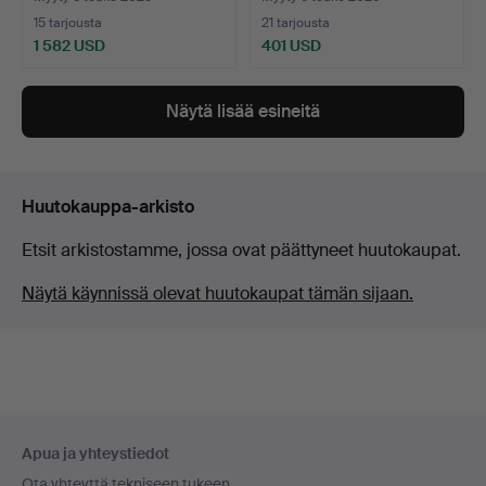
15 tarjousta
21 tarjousta
1 582 USD
401 USD
Näytä lisää esineitä
Huutokauppa-arkisto
Etsit arkistostamme, jossa ovat päättyneet huutokaupat.
Näytä käynnissä olevat huutokaupat tämän sijaan.
Alatunnistenavigaatio
Apua ja yhteystiedot
Ota yhteyttä tekniseen tukeen