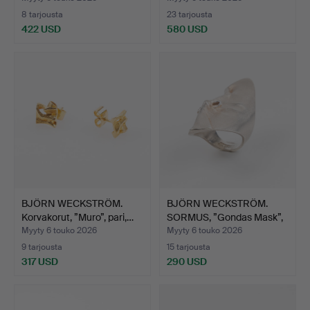
8 tarjousta
23 tarjousta
422 USD
580 USD
Valittu
esine
BJÖRN WECKSTRÖM.
BJÖRN WECKSTRÖM.
Korvakorut, ”Muro”, pari,…
SORMUS, ”Gondas Mask”,
st…
Myyty 6 touko 2026
Myyty 6 touko 2026
9 tarjousta
15 tarjousta
317 USD
290 USD