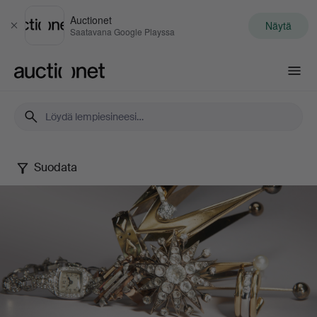
Auctionet
Näytä
Sulje
Saatavana Google Playssa
Auctionet.com
Suodata
Jewels
Online