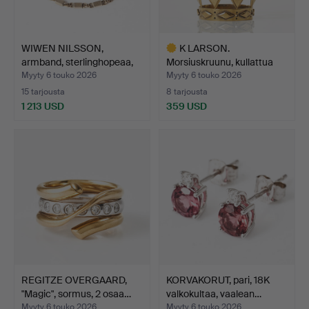
WIWEN NILSSON,
K LARSON.
armband, sterlinghopeaa,
Morsiuskruunu, kullattua
Lu…
hopeaa,…
Myyty 6 touko 2026
Myyty 6 touko 2026
15 tarjousta
8 tarjousta
1 213 USD
359 USD
Valittu
esine
REGITZE OVERGAARD,
KORVAKORUT, pari, 18K
"Magic", sormus, 2 osaa…
valkokultaa, vaalean…
Myyty 6 touko 2026
Myyty 6 touko 2026