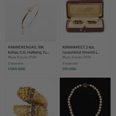
RANNERENGAS, 18K
KIINNIKKEET, 2 kpl,
kultaa, C.G. Hallberg, Tu…
ruusuhiotut timantit j…
Myyty 6 touko 2026
Myyty 6 touko 2026
3 tarjousta
9 tarjousta
1 055 USD
175 USD