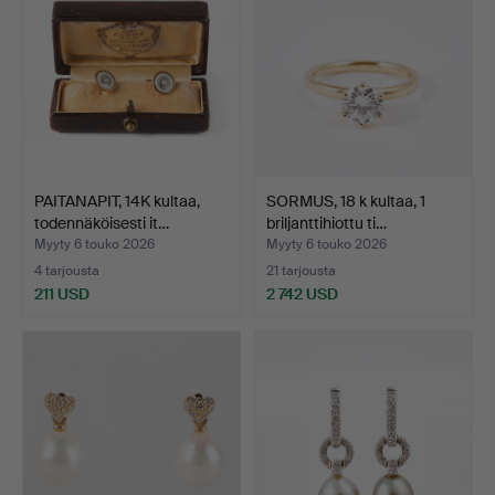
PAITANAPIT, 14K kultaa,
SORMUS, 18 k kultaa, 1
todennäköisesti it…
briljanttihiottu ti…
Myyty 6 touko 2026
Myyty 6 touko 2026
4 tarjousta
21 tarjousta
211 USD
2 742 USD