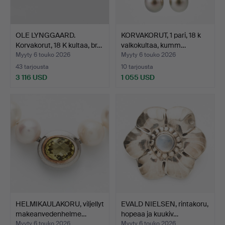
OLE LYNGGAARD.
KORVAKORUT, 1 pari, 18 k
Korvakorut, 18 K kultaa, br…
valkokultaa, kumm…
Myyty 6 touko 2026
Myyty 6 touko 2026
43 tarjousta
10 tarjousta
3 116 USD
1 055 USD
HELMIKAULAKORU, viljellyt
EVALD NIELSEN, rintakoru,
makeanvedenhelme…
hopeaa ja kuukiv…
Myyty 6 touko 2026
Myyty 6 touko 2026