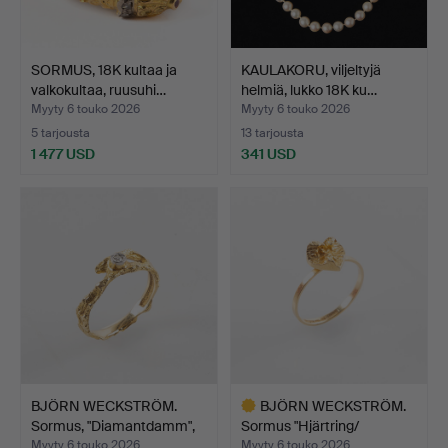
SORMUS, 18K kultaa ja
KAULAKORU, viljeltyjä
valkokultaa, ruusuhi…
helmiä, lukko 18K ku…
Myyty 6 touko 2026
Myyty 6 touko 2026
5 tarjousta
13 tarjousta
1 477 USD
341 USD
BJÖRN WECKSTRÖM.
BJÖRN WECKSTRÖM.
Sormus, "Diamantdamm",
Sormus "Hjärtring/
18…
Sydäns…
Myyty 6 touko 2026
Myyty 6 touko 2026