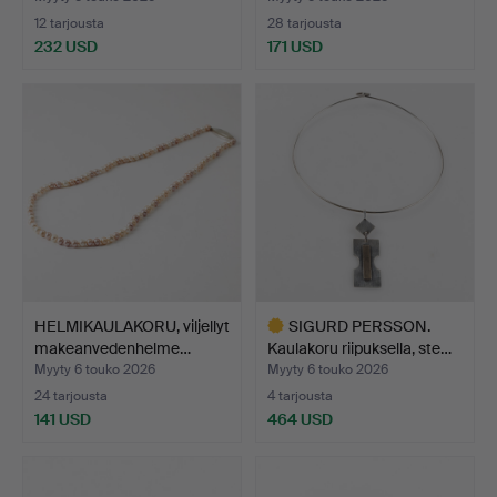
12 tarjousta
28 tarjousta
232 USD
171 USD
HELMIKAULAKORU, viljellyt
SIGURD PERSSON.
makeanvedenhelme…
Kaulakoru riipuksella, ste…
Myyty 6 touko 2026
Myyty 6 touko 2026
24 tarjousta
4 tarjousta
141 USD
464 USD
Valittu
esine