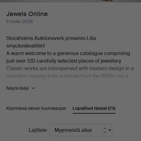
Jewels Online
6 touko 2026
Stockholms Auktionsverk presents Lilla
smyckeskvalitén!
A warm welcome to a generous catalogue comprising
just over 120 carefully selected pieces of jewellery.
Classic works are interspersed with modern design in a
selection ranging from a cameo from the 1830s, via a
bridal crown a hundred years its junior, to contemporary
Näytä lisää
pieces by among others Georg Jensen and Wiwen
Nilsson.
Among the many highlights of the auction is a ring in
Käynnissä olevat huutokaupat
Lopulliset hinnat
(73)
18K gold, designed by Theresia Hvorslev and set with
an abundance of brilliant-cut diamonds. Also worthy of
Lopulliset
mention is a brooch from the distinguished house of W.
Lajittele
A. Bolin in platinum, set with a cultured, beautifully
hinnat