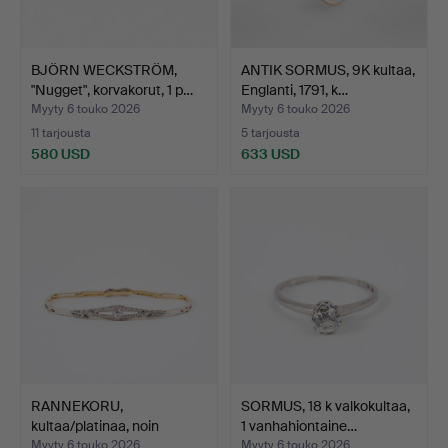
BJÖRN WECKSTRÖM,
ANTIK SORMUS, 9K kultaa,
"Nugget", korvakorut, 1 p…
Englanti, 1791, k…
Myyty 6 touko 2026
Myyty 6 touko 2026
11 tarjousta
5 tarjousta
580 USD
633 USD
RANNEKORU,
SORMUS, 18 k valkokultaa,
kultaa/platinaa, noin
1 vanhahiontaine…
vuodelta …
Myyty 6 touko 2026
Myyty 6 touko 2026