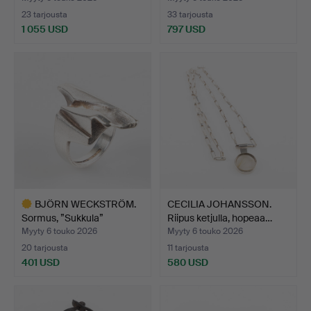
23 tarjousta
33 tarjousta
1 055 USD
797 USD
BJÖRN WECKSTRÖM.
CECILIA JOHANSSON.
Sormus, ”Sukkula”
Riipus ketjulla, hopeaa…
Tähtien…
Myyty 6 touko 2026
Myyty 6 touko 2026
20 tarjousta
11 tarjousta
401 USD
580 USD
Valittu
esine