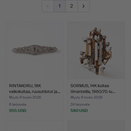
button-shaped bouton pearl – a small masterpiece in its
1
2
own right. And then there is a truly exquisite ring by Jarl
Sandin featuring a brilliant-cut diamond of no less than
3.62 ct.
Once again, welcome to Stockholms Auktionsverk and
Lilla smyckeskvalitén!
RINTAKORU, 18K
SORMUS, 14K kultaa
valkokultaa, ruusuhiotut ja…
timanteilla, 1960/70-lu…
Myyty 6 touko 2026
Myyty 6 touko 2026
6 tarjousta
24 tarjousta
955 USD
580 USD