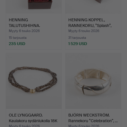
HENNING
HENNING KOPPEL,
TALUTUSHIHNA.
RANNEKORU, ”Splash”,
RINTANEULA, sterling…
sterl…
Myyty 6 touko 2026
Myyty 6 touko 2026
15 tarjousta
31 tarjousta
235 USD
1 529 USD
OLE LYNGGAARD.
BJÖRN WECKSTRÖM.
Kaulakoru sydänlukolla 18K
Rannekoru ”Celebration”, …
…
Myyty 6 touko 2026
Myyty 6 touko 2026