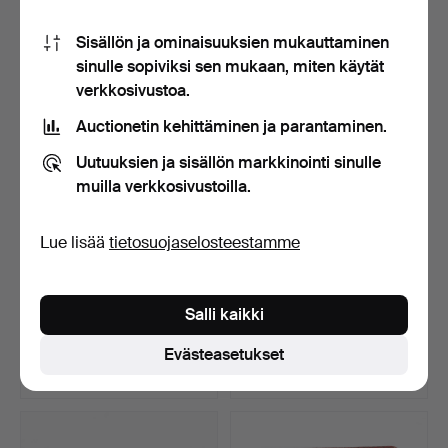
15 tarjousta
5 tarjousta
Sisällön ja ominaisuuksien mukauttaminen
1 108 USD
275 USD
sinulle sopiviksi sen mukaan, miten käytät
verkkosivustoa.
Auctionetin kehittäminen ja parantaminen.
Uutuuksien ja sisällön markkinointi sinulle
muilla verkkosivustoilla.
Lue lisää
tietosuojaselosteestamme
RANNEKORU, granaatti,
KAULAKORU, luultavasti
Salli kaikki
kullattu hopea, 1900…
itämaisia helmiä, l…
Myyty 6 touko 2026
Myyty 6 touko 2026
Evästeasetukset
24 tarjousta
5 tarjousta
317 USD
301 USD