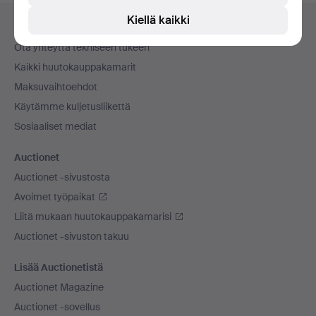
Alatunnistenavigaatio
Kiellä kaikki
Apua ja yhteystiedot
Ota yhteyttä tekniseen tukeen
Kaikki huutokauppakamarit
Maksuvaihtoehdot
Käytämme kuljetusliikettä
Sosiaaliset mediat
Auctionet
Auctionet -sivustosta
Avoimet työpaikat
Liitä mukaan huutokauppakamarisi
Auctionet -sivuston takuu
Lisää Auctionetistä
Auctionet Magazine
Auctionet -sovellus