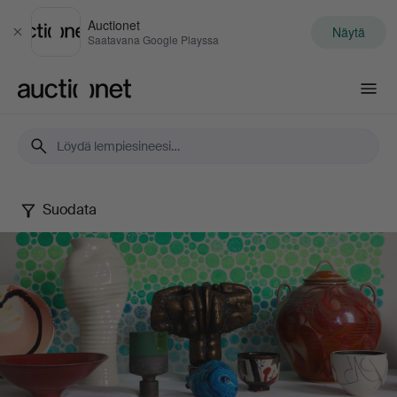
Auctionet
Näytä
Sulje
Saatavana Google Playssa
Auctionet.com
Suodata
Spring
20th
Century
Art
&