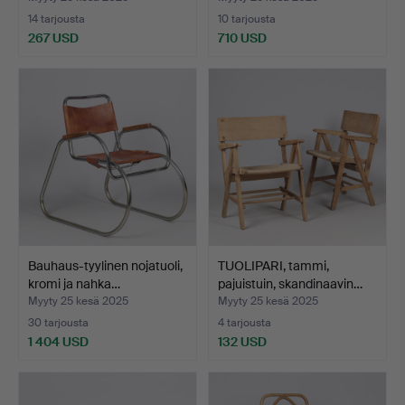
14 tarjousta
10 tarjousta
267 USD
710 USD
Bauhaus-tyylinen nojatuoli,
TUOLIPARI, tammi,
kromi ja nahka…
pajuistuin, skandinaavin…
Myyty 25 kesä 2025
Myyty 25 kesä 2025
30 tarjousta
4 tarjousta
1 404 USD
132 USD