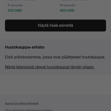
8 tarjousta
16 tarjousta
232 USD
403 USD
Näytä lisää esineitä
Huutokauppa-arkisto
Etsit arkistostamme, jossa ovat päättyneet huutokaupat.
Näytä käynnissä olevat huutokaupat tämän sijaan.
Alatunnistenavigaatio
Apua ja yhteystiedot
Ota yhteyttä tekniseen tukeen