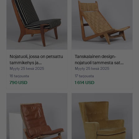
Nojatuoli, jossa on petsattu
Tanskalainen design-
tammikehys ja…
nojatuoli tammesta sat…
Myyty 25 kesä 2025
Myyty 25 kesä 2025
16 tarjousta
17 tarjousta
790 USD
1 614 USD