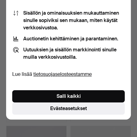
10 tarjousta
13 tarjousta
Sisällön ja ominaisuuksien mukauttaminen
526 USD
1 547 USD
sinulle sopiviksi sen mukaan, miten käytät
Valittu
verkkosivustoa.
esine
Auctionetin kehittäminen ja parantaminen.
Uutuuksien ja sisällön markkinointi sinulle
muilla verkkosivustoilla.
Lue lisää
tietosuojaselosteestamme
HENRY KJÆRNULF (1911-
Barokkipöytä tammesta 17-
Salli kaikki
1975). Pyöreä ruokapö…
1800-luku.
Myyty 25 kesä 2025
Myyty 25 kesä 2025
Evästeasetukset
36 tarjousta
6 tarjousta
1 237 USD
495 USD