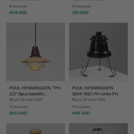
9 tarjousta
13 tarjousta
404 USD
310 USD
POUL HENNINGSEN. ”PH-
POUL HENNINGSEN
2/2" riipus bakeliitt…
1894-1967. PH runko PH
4/4…
Myyty 25 kesä 2025
Myyty 25 kesä 2025
14 tarjousta
14 tarjousta
665 USD
449 USD