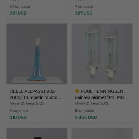
34 tarjousta
4 tarjousta
951 USD
387 USD
HELLE ALLPASS (1932-
POUL HENNINGSEN.
2000). Trumpetin muoto…
Seinävalaisimet ”Ph- Pitk…
Myyty 25 kesä 2025
Myyty 25 kesä 2025
5 tarjousta
16 tarjousta
310 USD
3 865 USD
Valittu
esine