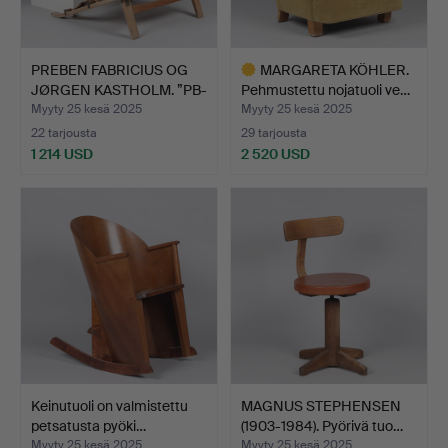
PREBEN FABRICIUS OG
MARGARETA KÖHLER.
JØRGEN KASTHOLM. ”PB-
Pehmustettu nojatuoli ve…
1…
Myyty 25 kesä 2025
Myyty 25 kesä 2025
22 tarjousta
29 tarjousta
1 214 USD
2 520 USD
Valittu
esine
Keinutuoli on valmistettu
MAGNUS STEPHENSEN
petsatusta pyöki…
(1903-1984). Pyörivä tuo…
Myyty 25 kesä 2025
Myyty 25 kesä 2025