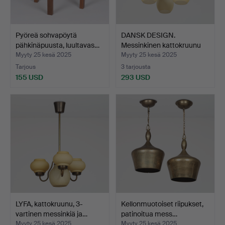
Pyöreä sohvapöytä
DANSK DESIGN.
pähkinäpuusta, luultavas…
Messinkinen kattokruunu
kolm…
Myyty 25 kesä 2025
Myyty 25 kesä 2025
Tarjous
3 tarjousta
155 USD
293 USD
LYFA, kattokruunu, 3-
Kellonmuotoiset riipukset,
vartinen messinkiä ja…
patinoitua mess…
Myyty 25 kesä 2025
Myyty 25 kesä 2025