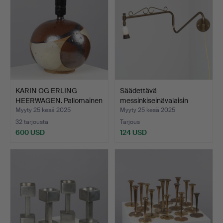
KARIN OG ERLING
Säädettävä
HEERWAGEN. Pallomainen
messinkiseinävalaisin
pöy…
koristeel…
Myyty 25 kesä 2025
Myyty 25 kesä 2025
32 tarjousta
Tarjous
600 USD
124 USD