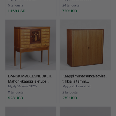
5 tarjousta
24 tarjousta
1 469 USD
720 USD
DANSK MØBELSNEDKER.
Kaappi mustasukkaisovilla,
Mahonkikaappi ja etuos…
tiikkiä ja tamm…
Myyty 25 kesä 2025
Myyty 25 kesä 2025
11 tarjousta
2 tarjousta
928 USD
279 USD