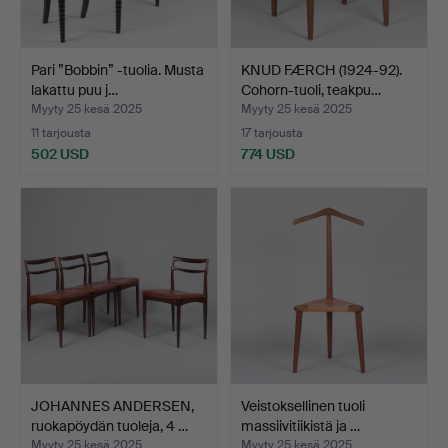
Pari ”Bobbin” -tuolia. Musta
KNUD FÆRCH (1924-92).
lakattu puu j…
Cohorn-tuoli, teakpu…
Myyty 25 kesä 2025
Myyty 25 kesä 2025
11 tarjousta
17 tarjousta
502 USD
774 USD
JOHANNES ANDERSEN,
Veistoksellinen tuoli
ruokapöydän tuoleja, 4 …
massiivitiikistä ja …
Myyty 25 kesä 2025
Myyty 25 kesä 2025