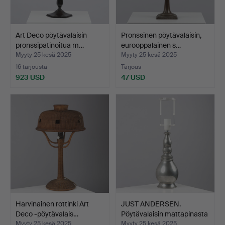
Art Deco pöytävalaisin
Pronssinen pöytävalaisin,
pronssipatinoitua m…
eurooppalainen s…
Myyty 25 kesä 2025
Myyty 25 kesä 2025
16 tarjousta
Tarjous
923 USD
47 USD
Harvinainen rottinki Art
JUST ANDERSEN.
Deco -pöytävalais…
Pöytävalaisin mattapinasta
…
Myyty 25 kesä 2025
Myyty 25 kesä 2025