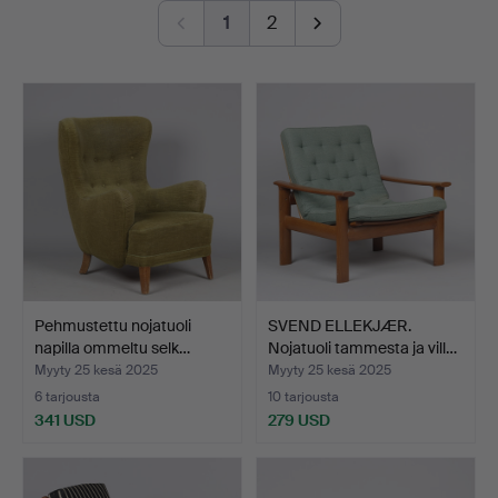
elegance.
1
2
Of note are several standout furniture pieces from the
1930s and ’40s, as well as a few glossy, lavishly
executed designs from the 1970s.
Warmly welcome!
Pehmustettu nojatuoli
SVEND ELLEKJÆR.
napilla ommeltu selk…
Nojatuoli tammesta ja vill…
Myyty 25 kesä 2025
Myyty 25 kesä 2025
6 tarjousta
10 tarjousta
341 USD
279 USD