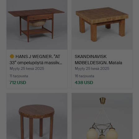
HANS J WEGNER. ”AT
SKANDINAVISK
33” ompelupöytä massiiv…
MØBELDESIGN. Matala
neliön mu…
Myyty 25 kesä 2025
Myyty 25 kesä 2025
11 tarjousta
16 tarjousta
712 USD
438 USD
Valittu
esine