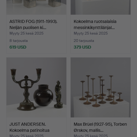
ASTRID FOG (1911-1993).
Kokoelma ruotsalaisia
Neljän puolisen ki…
messinkikynttilänjal…
Myyty 25 kesä 2025
Myyty 25 kesä 2025
8 tarjousta
20 tarjousta
619 USD
379 USD
JUST ANDERSEN.
Max Brüel (1927-95), Torben
Kokoelma patinoitua
Ørskov, mallis…
diskome…
Myyty 25 kesä 2025
Myyty 25 kesä 2025