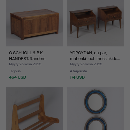
O SCHJØLL & B.K.
YÖPÖYDÄN, ett par,
HANDEST. Randers
mahonki- och messinkide…
Møbelfab…
Myyty 25 kesä 2025
Myyty 25 kesä 2025
Tarjous
4 tarjousta
464 USD
174 USD