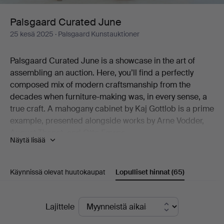
Palsgaard Curated June
25 kesä 2025
· Palsgaard Kunstauktioner
Palsgaard Curated June is a showcase in the art of
assembling an auction. Here, you’ll find a perfectly
composed mix of modern craftsmanship from the
decades when furniture-making was, in every sense, a
true craft. A mahogany cabinet by Kaj Gottlob is a prime
example, presented alongside works by Arne Vodder,
August Thonet, and Otto Færge.
Näytä lisää
In addition to furniture, the auction offers ceramics,
lighting, and art. Raimo Veranen’s sculpture stands out,
Käynnissä olevat huutokaupat
Lopulliset hinnat
(65)
as does the rattan lamp by R. Wengler (not to be
missed!). The same goes for a striking graphic print by
Axel Saalto—an artist who needs no further introduction
Lopulliset
Lajittele
—and he is also represented by a bowl of exceptional
hinnat