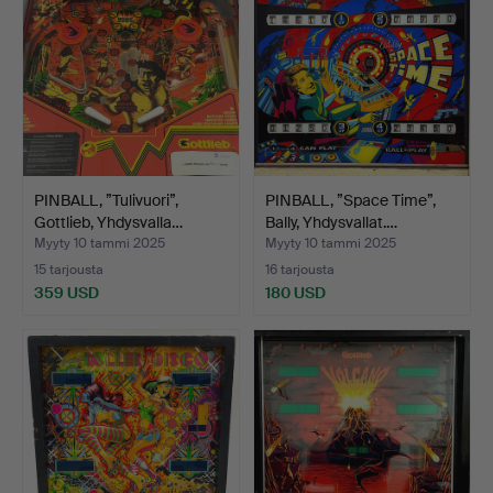
PINBALL, ”Tulivuori”,
PINBALL, ”Space Time”,
Gottlieb, Yhdysvalla…
Bally, Yhdysvallat.…
Myyty 10 tammi 2025
Myyty 10 tammi 2025
15 tarjousta
16 tarjousta
359 USD
180 USD