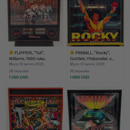
FLIPPERI, ”Tuli”,
PINBALL, ”Rocky”,
Williams. 1980-luku.
Gottlieb, Yhdysvallat. v…
Myyty 10 tammi 2025
Myyty 10 tammi 2025
28 tarjousta
35 tarjousta
1 266 USD
1 889 USD
Valittu
Valittu
esine
esine