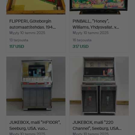
FLIPPERI, Göteborgin
PINBALL, ”Honey”,
automaattitehdas. 194…
Williams, Yhdysvallat. v…
Myyty 10 tammi 2025
Myyty 10 tammi 2025
13 tarjousta
16 tarjousta
117 USD
317 USD
JUKEBOX, malli ”HF100R”,
JUKEBOX, malli ”220
Seeburg, USA. vuo…
Channel”, Seeburg, USA…
Myyty 10 tammi 2025
Myyty 10 tammi 2025