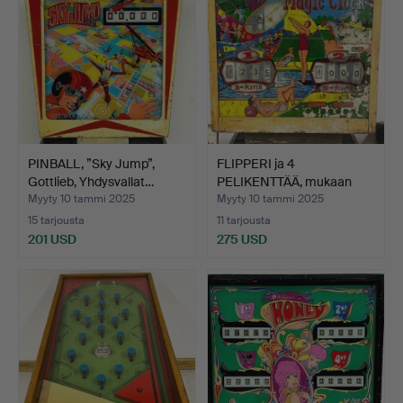
PINBALL, ”Sky Jump”,
FLIPPERI ja 4
Gottlieb, Yhdysvallat…
PELIKENTTÄÄ, mukaan
lukien ”…
Myyty 10 tammi 2025
Myyty 10 tammi 2025
15 tarjousta
11 tarjousta
201 USD
275 USD