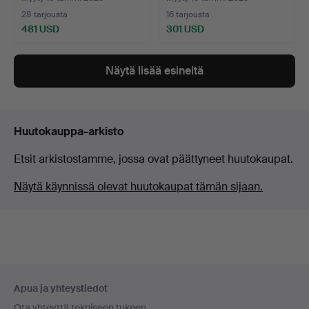
28 tarjousta
16 tarjousta
481 USD
301 USD
Näytä lisää esineitä
Huutokauppa-arkisto
Etsit arkistostamme, jossa ovat päättyneet huutokaupat.
Näytä käynnissä olevat huutokaupat tämän sijaan.
Alatunnistenavigaatio
Apua ja yhteystiedot
Ota yhteyttä tekniseen tukeen