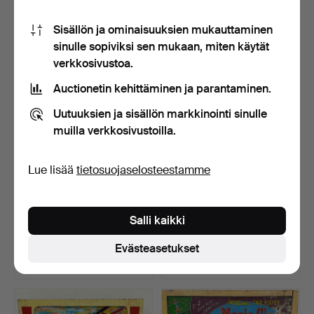
14 tarjousta
15 tarjousta
Sisällön ja ominaisuuksien mukauttaminen
254 USD
190 USD
sinulle sopiviksi sen mukaan, miten käytät
verkkosivustoa.
Auctionetin kehittäminen ja parantaminen.
Uutuuksien ja sisällön markkinointi sinulle
muilla verkkosivustoilla.
Lue lisää
tietosuojaselosteestamme
PINBALL, ”Lucky Strike”,
PINBALL, ”Fun Land”,
Salli kaikki
Williams, Yhdysva…
Gottlieb, Yhdysvallat…
Myyty 10 tammi 2025
Myyty 10 tammi 2025
Evästeasetukset
17 tarjousta
18 tarjousta
180 USD
275 USD