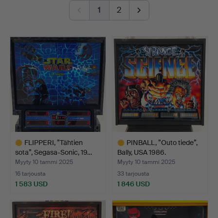
four decades, as there’s also a little treat from the 1950s
1
2
for the connoisseurs.
And if you get tired of pinball, you can always queue up
a great track on the jukebox, play a game of mechanical
table soccer, or give those one-armed bandits a spin. A
pair of bumper cars rounds out the collection—just to
complete that truly authentic vibe.
Welcome to Stadsauktion Sundsvall!
FLIPPERI, ”Tähtien
PINBALL, ”Outo tiede”,
sota”, Segasa-Sonic, 19…
Bally, USA 1986.
Myyty 10 tammi 2025
Myyty 10 tammi 2025
16 tarjousta
33 tarjousta
1 583 USD
1 846 USD
Valittu
Valittu
esine
esine