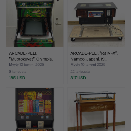
ARCADE-PELI,
ARCADE-PELI, ”Rally -X”,
”Muotokuvat”, Olympia,
Namco, Japani. 19…
Italia…
Myyty 10 tammi 2025
Myyty 10 tammi 2025
8 tarjousta
22 tarjousta
185 USD
317 USD