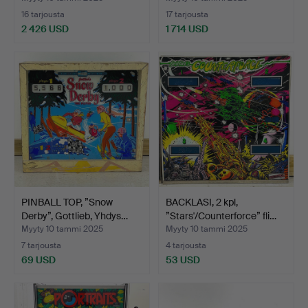
16 tarjousta
17 tarjousta
2 426 USD
1 714 USD
PINBALL TOP, ”Snow
BACKLASI, 2 kpl,
Derby”, Gottlieb, Yhdys…
”Stars'/Counterforce” fli…
Myyty 10 tammi 2025
Myyty 10 tammi 2025
7 tarjousta
4 tarjousta
69 USD
53 USD