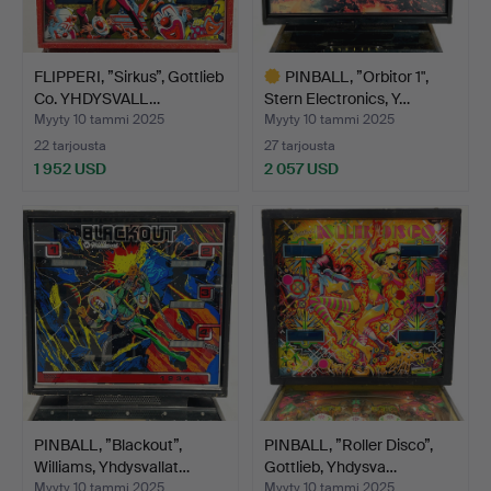
FLIPPERI, ”Sirkus”, Gottlieb
PINBALL, ”Orbitor 1",
Co. YHDYSVALL…
Stern Electronics, Y…
Myyty 10 tammi 2025
Myyty 10 tammi 2025
22 tarjousta
27 tarjousta
1 952 USD
2 057 USD
Valittu
esine
PINBALL, ”Blackout”,
PINBALL, ”Roller Disco”,
Williams, Yhdysvallat…
Gottlieb, Yhdysva…
Myyty 10 tammi 2025
Myyty 10 tammi 2025