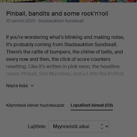
Pinball, bandits and some rock’n’roll
10 tammi 2025
· Stadsauktion Sundsvall
If you’re wondering what’s blinking and making noise,
it’s probably coming from Stadsauktion Sundsvall.
There’s the rattle of bumpers, the chime of bells, and
every now and then, the click of score counters
resetting. Like it’s written in pink neon, the headline
reads: Pinball, Slot Machines, and a Little Rock’n’Roll.
Näytä lisää
If you’ve ever stood in an arcade with a pocketful of
coins and a nearly unbeatable high score in sight, then
you’re going to love this.
Käynnissä olevat huutokaupat
Lopulliset hinnat
(59)
Here, you’ll find three decades of pinball machines,
including some true heavyweights. Like the galactically
Lopulliset
Lajittele
blue Star Wars from 1987 and the knock-out classic
hinnat
Rocky from five years earlier. Perhaps we should say