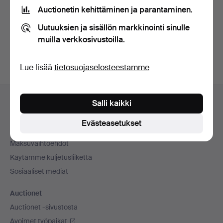
tietosuojakäytännön
.
Auctionetin kehittäminen ja parantaminen.
Uutuuksien ja sisällön markkinointi sinulle
Luo tili
muilla verkkosivustoilla.
Lue lisää
tietosuojaselosteestamme
Alatunnistenavigaatio
Apua ja yhteystiedot
Salli kaikki
Ota yhteyttä tekniseen tukeen
Evästeasetukset
Kaikki huutokauppakamarit
Maksuvaihtoehdot
Käytämme kuljetusliikettä
Sosiaaliset mediat
Auctionet
Auctionet -sivustosta
Avoimet työpaikat