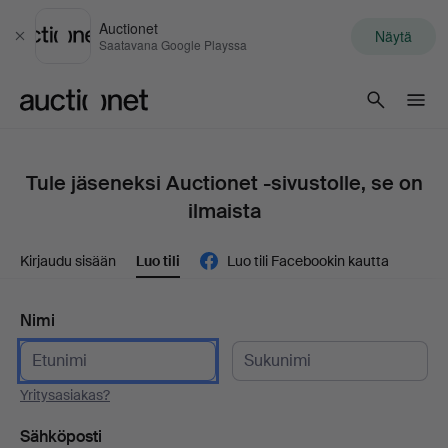
Auctionet
Näytä
Sulje
Saatavana Google Playssa
Auctionet.com
Tule jäseneksi Auctionet -sivustolle, se on
ilmaista
Kirjaudu sisään
Luo tili
Luo tili Facebookin kautta
Nimi
Yritysasiakas?
Sähköposti