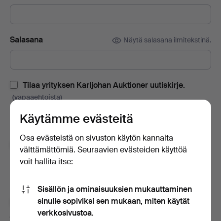
Salasana
Näytä salasana ilmitekstinä.
Tilaa yrityksen Karljohan Auktioner uutiskirje.
(vapaaehtoista)
Sisältää huutokauppaluetteloita, kutsuja tapahtumiin ja uutisia.
Käytämme evästeitä
Jos muutat mielesi, voit peruuttaa tilauksen helposti.
Osa evästeistä on sivuston käytön kannalta
Tilaa Auctionet -sivuston uutiskirje.
(vapaaehtoista)
välttämättömiä. Seuraavien evästeiden käyttöä
voit hallita itse:
Sisältää muun muassa asiantuntijoiden vinkkejä, valikoituja
esineitä ja inspiraatiota. Jos muutat mielesi, voit helposti
lopettaa tilauksen.
Sisällön ja ominaisuuksien mukauttaminen
sinulle sopiviksi sen mukaan, miten käytät
Olen vähintään 18-vuotias ja hyväksyn
käyttäjäehdot
verkkosivustoa.
ja
myyntiehdot
sekä vahvistan lukeneeni