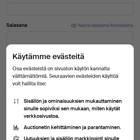
Salasana
Näytä salasana ilmitekstinä.
Tilaa Auctionet -sivuston uutiskirje.
(vapaaehtoista)
Käytämme evästeitä
Sisältää muun muassa asiantuntijoiden vinkkejä, valikoituja
Osa evästeistä on sivuston käytön kannalta
esineitä ja inspiraatiota. Jos muutat mielesi, voit helposti
välttämättömiä. Seuraavien evästeiden käyttöä
lopettaa tilauksen.
voit hallita itse:
Olen vähintään 18-vuotias ja hyväksyn
käyttäjäehdot
ja
myyntiehdot
sekä vahvistan lukeneeni
Sisällön ja ominaisuuksien mukauttaminen
tietosuojakäytännön
.
sinulle sopiviksi sen mukaan, miten käytät
verkkosivustoa.
Luo tili
Auctionetin kehittäminen ja parantaminen.
Uutuuksien ja sisällön markkinointi sinulle