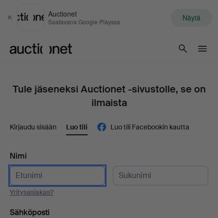
Auctionet
Näytä
Sulje
Saatavana Google Playssa
Auctionet.com
Tule jäseneksi Auctionet -sivustolle, se on
ilmaista
Kirjaudu sisään
Luo tili
Luo tili Facebookin kautta
Nimi
Yritysasiakas?
Sähköposti