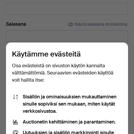
Salasana
Näytä salasana ilmitekstinä.
Tilaa Auctionet -sivuston uutiskirje.
(vapaaehtoista)
Käytämme evästeitä
Sisältää muun muassa asiantuntijoiden vinkkejä, valikoituja
Osa evästeistä on sivuston käytön kannalta
esineitä ja inspiraatiota. Jos muutat mielesi, voit helposti
välttämättömiä. Seuraavien evästeiden käyttöä
lopettaa tilauksen.
voit hallita itse:
Olen vähintään 18-vuotias ja hyväksyn
käyttäjäehdot
ja
myyntiehdot
sekä vahvistan lukeneeni
Sisällön ja ominaisuuksien mukauttaminen
tietosuojakäytännön
.
sinulle sopiviksi sen mukaan, miten käytät
verkkosivustoa.
Luo tili
Auctionetin kehittäminen ja parantaminen.
Uutuuksien ja sisällön markkinointi sinulle