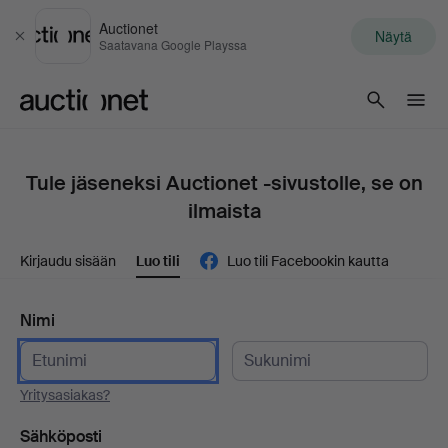
Auctionet
Näytä
Sulje
Saatavana Google Playssa
Auctionet.com
Tule jäseneksi Auctionet -sivustolle, se on
ilmaista
Kirjaudu sisään
Luo tili
Luo tili Facebookin kautta
Nimi
Yritysasiakas?
Sähköposti