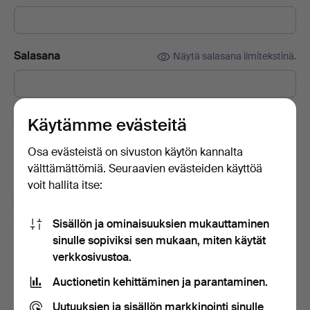
Salasana
Näytä salasana ilmitekstinä.
Tilaa Auctionet -sivuston uutiskirje.
(vapaaehtoista)
Käytämme evästeitä
Sisältää muun muassa asiantuntijoiden vinkkejä, valikoituja
Osa evästeistä on sivuston käytön kannalta
esineitä ja inspiraatiota. Jos muutat mielesi, voit helposti
välttämättömiä. Seuraavien evästeiden käyttöä
lopettaa tilauksen.
voit hallita itse:
Olen vähintään 18-vuotias ja hyväksyn
käyttäjäehdot
ja
myyntiehdot
sekä vahvistan lukeneeni
Sisällön ja ominaisuuksien mukauttaminen
tietosuojakäytännön
.
sinulle sopiviksi sen mukaan, miten käytät
verkkosivustoa.
Luo tili
Auctionetin kehittäminen ja parantaminen.
Uutuuksien ja sisällön markkinointi sinulle