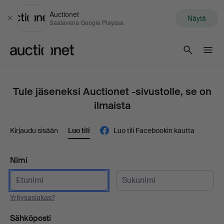
Auctionet
Näytä
Sulje
Saatavana Google Playssa
Auctionet.com
Tule jäseneksi Auctionet -sivustolle, se on
ilmaista
Kirjaudu sisään
Luo tili
Luo tili Facebookin kautta
Nimi
Yritysasiakas?
Sähköposti