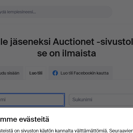
le jäseneksi Auctionet -sivustol
se on ilmaista
audu sisään
Luo tili
Luo tili Facebookin kautta
siakas?
mme evästeitä
posti
teistä on sivuston käytön kannalta välttämättömiä. Seuraavie