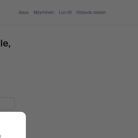
Apua
Myyminen
Luo tili
Kirjaudu sisään
le,
n