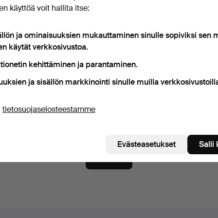
n käyttöä voit hallita itse:
ana
Näytä salasana ilmit
ällön ja ominaisuuksien mukauttaminen sinulle sopiviksi sen
en käytät verkkosivustoa.
tionetin kehittäminen ja parantaminen.
aa Auctionet -sivuston uutiskirje.
(vapaaehtoista)
uuksien ja sisällön markkinointi sinulle muilla verkkosivustoill
ä muun muassa asiantuntijoiden vinkkejä, valikoituja esineitä ja inspiraat
tat mielesi, voit helposti lopettaa tilauksen.
ä
tietosuojaselosteestamme
n vähintään 18-vuotias ja hyväksyn
käyttäjäehdot
ja
myyntieh
ahvistan lukeneeni
tietosuojakäytännön
.
Evästeasetukset
Salli
Luo tili