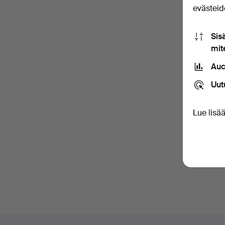
evästeide
Salas
Sis
mit
Auc
Til
Uut
Sisältä
Jos muu
Lue lisä
Ole
sekä v
Alatunnistenavigaatio