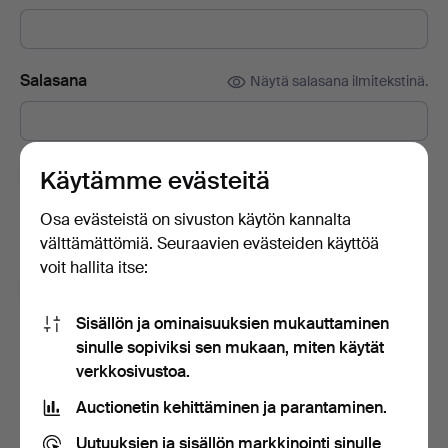
Salasana
Näytä salasana ilmitekstinä.
Tilaa Auctionet -sivuston uutiskirje.
(vapaaehtoista)
Käytämme evästeitä
Sisältää muun muassa asiantuntijoiden vinkkejä, valikoituja
Osa evästeistä on sivuston käytön kannalta
esineitä ja inspiraatiota. Jos muutat mielesi, voit helposti
välttämättömiä. Seuraavien evästeiden käyttöä
lopettaa tilauksen.
voit hallita itse:
Olen vähintään 18-vuotias ja hyväksyn
käyttäjäehdot
ja
myyntiehdot
sekä vahvistan lukeneeni
Sisällön ja ominaisuuksien mukauttaminen
tietosuojakäytännön
.
sinulle sopiviksi sen mukaan, miten käytät
verkkosivustoa.
Luo tili
Auctionetin kehittäminen ja parantaminen.
Uutuuksien ja sisällön markkinointi sinulle