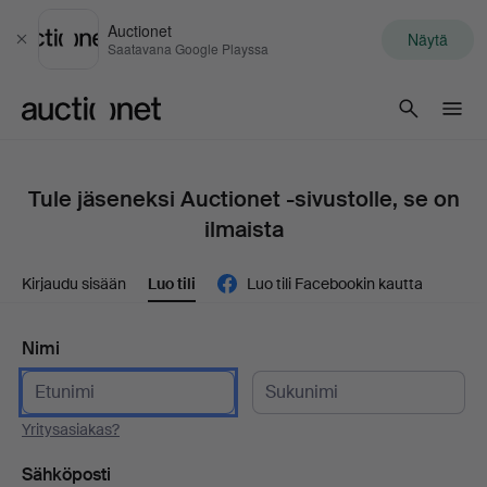
Auctionet
Näytä
Sulje
Saatavana Google Playssa
Auctionet.com
Tule jäseneksi Auctionet -sivustolle, se on
ilmaista
Kirjaudu sisään
Luo tili
Luo tili Facebookin kautta
Nimi
Yritysasiakas?
Sähköposti