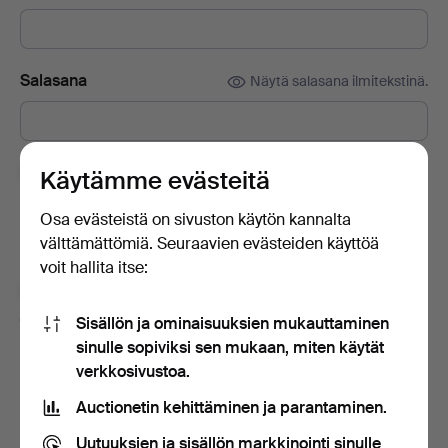
Salasana
Näytä salasana ilmitekstinä.
Tilaa Auctionet -sivuston uutiskirje.
(vapaaehtoista)
Käytämme evästeitä
Sisältää muun muassa asiantuntijoiden vinkkejä, valikoituja
Osa evästeistä on sivuston käytön kannalta
esineitä ja inspiraatiota. Jos muutat mielesi, voit helposti
välttämättömiä. Seuraavien evästeiden käyttöä
lopettaa tilauksen.
voit hallita itse:
Olen vähintään 18-vuotias ja hyväksyn
käyttäjäehdot
ja
myyntiehdot
sekä vahvistan lukeneeni
Sisällön ja ominaisuuksien mukauttaminen
tietosuojakäytännön
.
sinulle sopiviksi sen mukaan, miten käytät
verkkosivustoa.
Luo tili
Auctionetin kehittäminen ja parantaminen.
Uutuuksien ja sisällön markkinointi sinulle