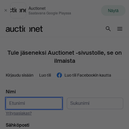
Auctionet
Näytä
Sulje
Saatavana Google Playssa
Auctionet.com
Tule jäseneksi Auctionet -sivustolle, se on
ilmaista
Kirjaudu sisään
Luo tili
Luo tili Facebookin kautta
Nimi
Yritysasiakas?
Sähköposti