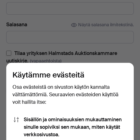
Salasana
Näytä salasana ilmitekstinä.
Tilaa yrityksen Halmstads Auktionskammare
uutiskirje.
(vapaaehtoista)
Sisältää huutokauppaluetteloita, kutsuja tapahtumiin ja uutisia.
Käytämme evästeitä
Jos muutat mielesi, voit peruuttaa tilauksen helposti.
Osa evästeistä on sivuston käytön kannalta
Tilaa Auctionet -sivuston uutiskirje.
(vapaaehtoista)
välttämättömiä. Seuraavien evästeiden käyttöä
voit hallita itse:
Sisältää muun muassa asiantuntijoiden vinkkejä, valikoituja
esineitä ja inspiraatiota. Jos muutat mielesi, voit helposti
lopettaa tilauksen.
Sisällön ja ominaisuuksien mukauttaminen
sinulle sopiviksi sen mukaan, miten käytät
Olen vähintään 18-vuotias ja hyväksyn
käyttäjäehdot
verkkosivustoa.
ja
myyntiehdot
sekä vahvistan lukeneeni