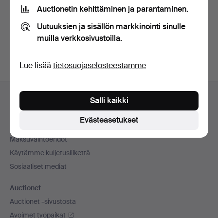
tietosuojakäytännön
.
Auctionetin kehittäminen ja parantaminen.
Uutuuksien ja sisällön markkinointi sinulle
Luo tili
muilla verkkosivustoilla.
Lue lisää
tietosuojaselosteestamme
Alatunnistenavigaatio
Apua ja yhteystiedot
Salli kaikki
Ota yhteyttä tekniseen tukeen
Evästeasetukset
Kaikki huutokauppakamarit
Maksuvaihtoehdot
Käytämme kuljetusliikettä
Sosiaaliset mediat
Auctionet
Auctionet -sivustosta
Avoimet työpaikat