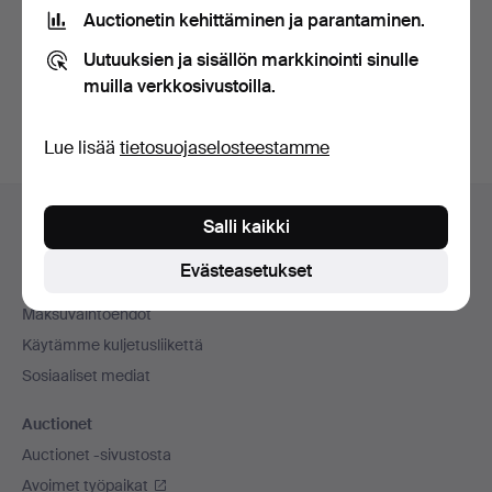
tietosuojakäytännön
.
Auctionetin kehittäminen ja parantaminen.
Uutuuksien ja sisällön markkinointi sinulle
Luo tili
muilla verkkosivustoilla.
Lue lisää
tietosuojaselosteestamme
Alatunnistenavigaatio
Apua ja yhteystiedot
Salli kaikki
Ota yhteyttä tekniseen tukeen
Evästeasetukset
Kaikki huutokauppakamarit
Maksuvaihtoehdot
Käytämme kuljetusliikettä
Sosiaaliset mediat
Auctionet
Auctionet -sivustosta
Avoimet työpaikat