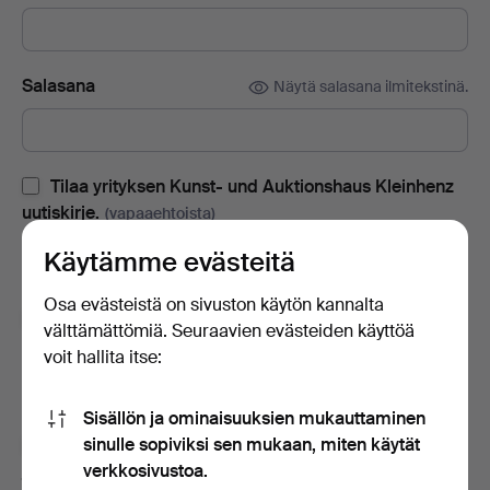
Salasana
Näytä salasana ilmitekstinä.
Tilaa yrityksen Kunst- und Auktionshaus Kleinhenz
uutiskirje.
(vapaaehtoista)
Sisältää huutokauppaluetteloita, kutsuja tapahtumiin ja uutisia.
Käytämme evästeitä
Jos muutat mielesi, voit peruuttaa tilauksen helposti.
Osa evästeistä on sivuston käytön kannalta
Tilaa Auctionet -sivuston uutiskirje.
(vapaaehtoista)
välttämättömiä. Seuraavien evästeiden käyttöä
voit hallita itse:
Sisältää muun muassa asiantuntijoiden vinkkejä, valikoituja
esineitä ja inspiraatiota. Jos muutat mielesi, voit helposti
lopettaa tilauksen.
Sisällön ja ominaisuuksien mukauttaminen
sinulle sopiviksi sen mukaan, miten käytät
Olen vähintään 18-vuotias ja hyväksyn
käyttäjäehdot
verkkosivustoa.
ja
myyntiehdot
sekä vahvistan lukeneeni