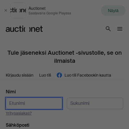
Auctionet
Näytä
Sulje
Saatavana Google Playssa
Auctionet.com
Tule jäseneksi Auctionet -sivustolle, se on
ilmaista
Kirjaudu sisään
Luo tili
Luo tili Facebookin kautta
Nimi
Yritysasiakas?
Sähköposti