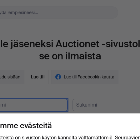
le jäseneksi Auctionet -sivustol
se on ilmaista
audu sisään
Luo tili
Luo tili Facebookin kautta
siakas?
mme evästeitä
posti
teistä on sivuston käytön kannalta välttämättömiä. Seuraavie