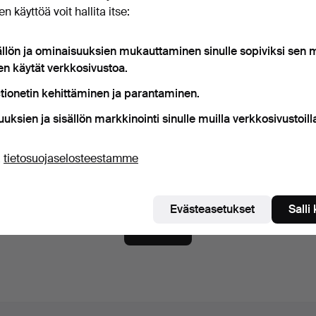
n käyttöä voit hallita itse:
ana
Näytä salasana ilmit
ällön ja ominaisuuksien mukauttaminen sinulle sopiviksi sen
en käytät verkkosivustoa.
tionetin kehittäminen ja parantaminen.
aa Auctionet -sivuston uutiskirje.
(vapaaehtoista)
uuksien ja sisällön markkinointi sinulle muilla verkkosivustoill
ä muun muassa asiantuntijoiden vinkkejä, valikoituja esineitä ja inspiraat
tat mielesi, voit helposti lopettaa tilauksen.
ä
tietosuojaselosteestamme
n vähintään 18-vuotias ja hyväksyn
käyttäjäehdot
ja
myyntieh
ahvistan lukeneeni
tietosuojakäytännön
.
Evästeasetukset
Salli
Luo tili