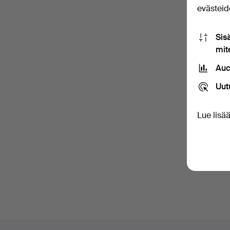
evästeide
Salas
Sis
mit
Auc
Til
Uut
Sisältä
Jos muu
Lue lisä
Ole
sekä v
Alatunnistenavigaatio