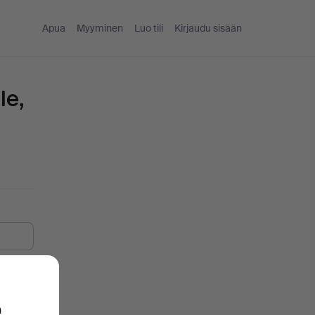
Apua
Myyminen
Luo tili
Kirjaudu sisään
le,
n