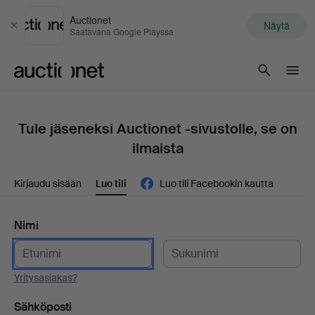
Auctionet
Näytä
Sulje
Saatavana Google Playssa
Auctionet.com
Tule jäseneksi Auctionet -sivustolle, se on
ilmaista
Kirjaudu sisään
Luo tili
Luo tili Facebookin kautta
Nimi
Yritysasiakas?
Sähköposti