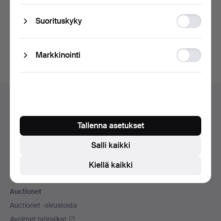
tietosuojakäytännön
.
Statistic
Suorituskyky
storage
Luo tili
Ad
Markkinointi
storage
Alatunnistenavigaatio
Apua ja yhteystiedot
Ota yhteyttä tekniseen tukeen
Tallenna asetukset
Kaikki huutokauppakamarit
Maksuvaihtoehdot
Salli kaikki
Käytämme kuljetusliikettä
Kiellä kaikki
Sosiaaliset mediat
Auctionet
Auctionet -sivustosta
Avoimet työpaikat