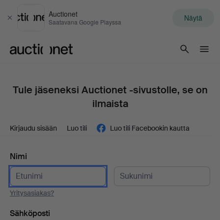
Auctionet
Näytä
Sulje
Saatavana Google Playssa
Auctionet.com
Tule jäseneksi Auctionet -sivustolle, se on
ilmaista
Kirjaudu sisään
Luo tili
Luo tili Facebookin kautta
Nimi
Yritysasiakas?
Sähköposti