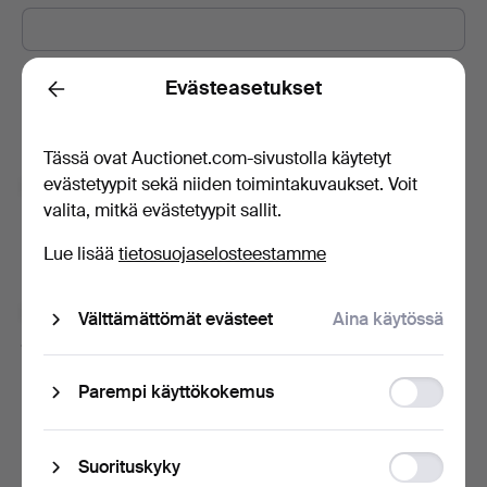
Salasana
Evästeasetukset
Näytä salasana ilmitekstinä.
Back
Tässä ovat Auctionet.com-sivustolla käytetyt
evästetyypit sekä niiden toimintakuvaukset. Voit
Tilaa Auctionet -sivuston uutiskirje.
(vapaaehtoista)
valita, mitkä evästetyypit sallit.
Sisältää muun muassa asiantuntijoiden vinkkejä, valikoituja
esineitä ja inspiraatiota. Jos muutat mielesi, voit helposti
Lue lisää
tietosuojaselosteestamme
lopettaa tilauksen.
Olen vähintään 18-vuotias ja hyväksyn
käyttäjäehdot
Välttämättömät evästeet
Aina käytössä
ja
myyntiehdot
sekä vahvistan lukeneeni
tietosuojakäytännön
.
Function
Parempi käyttökokemus
storage
Luo tili
Statistic
Suorituskyky