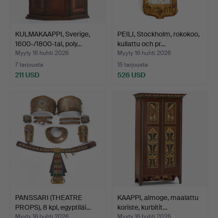
KULMAKAAPPI, Sverige,
PEILI, Stockholm, rokokoo,
1600-/1800-tal, poly…
kullattu och pr…
Myyty 16 huhti 2026
Myyty 16 huhti 2026
7 tarjousta
15 tarjousta
211 USD
526 USD
PANSSARI (THEATRE
KAAPPI, almoge, maalattu
PROPS), 8 kpl, egyptiläi…
koriste, kurbitit…
Myyty 16 huhti 2026
Myyty 16 huhti 2026