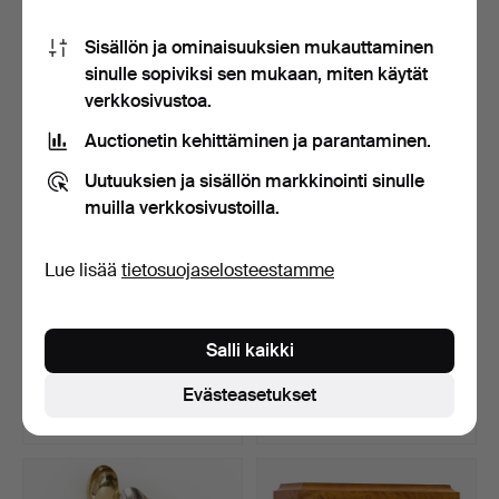
15 tarjousta
14 tarjousta
Sisällön ja ominaisuuksien mukauttaminen
196 USD
631 USD
sinulle sopiviksi sen mukaan, miten käytät
verkkosivustoa.
Auctionetin kehittäminen ja parantaminen.
Uutuuksien ja sisällön markkinointi sinulle
muilla verkkosivustoilla.
Lue lisää
tietosuojaselosteestamme
TELINE, takorautaa, 1900-
PÖYTÄSET, 62 osaa, ”Onion
Salli kaikki
luku.
Pattern”, Meisse…
Myyty 16 huhti 2026
Myyty 16 huhti 2026
Evästeasetukset
16 tarjousta
31 tarjousta
158 USD
1 471 USD