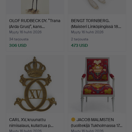
OLOF RUDBECK DY. ”Trana
BENGT TORNBERG.
(Arda Grus)”, kans…
(Maisteri Linköpingissä 18…
Myyty 16 huhti 2026
Myyty 16 huhti 2026
34 tarjousta
2 tarjousta
306 USD
473 USD
CARL XV, kruunattu
JACOB MALMSTEN
nimisalaus, kullattua p…
(tuolitekijä Tukholmassa 17…
Myyty 16 huhti 2026
Myyty 16 huhti 2026