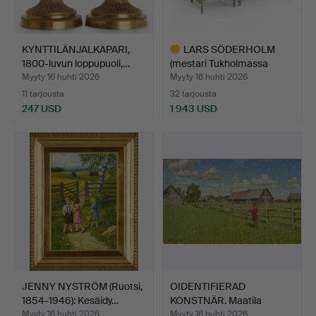
KYNTTILÄNJALKAPARI,
LARS SÖDERHOLM
1800-luvun loppupuoli,…
(mestari Tukholmassa
1789-1…
Myyty 16 huhti 2026
Myyty 16 huhti 2026
11 tarjousta
32 tarjousta
247 USD
1 943 USD
Valittu
esine
JENNY NYSTRÖM (Ruotsi,
OIDENTIFIERAD
1854-1946): Kesäidy…
KONSTNÄR. Maatila
kesämaisem…
Myyty 16 huhti 2026
Myyty 16 huhti 2026