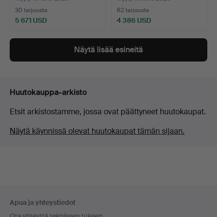
30 tarjousta
82 tarjousta
5 671 USD
4 386 USD
Näytä lisää esineitä
Huutokauppa-arkisto
Etsit arkistostamme, jossa ovat päättyneet huutokaupat.
Näytä käynnissä olevat huutokaupat tämän sijaan.
Alatunnistenavigaatio
Apua ja yhteystiedot
Ota yhteyttä tekniseen tukeen