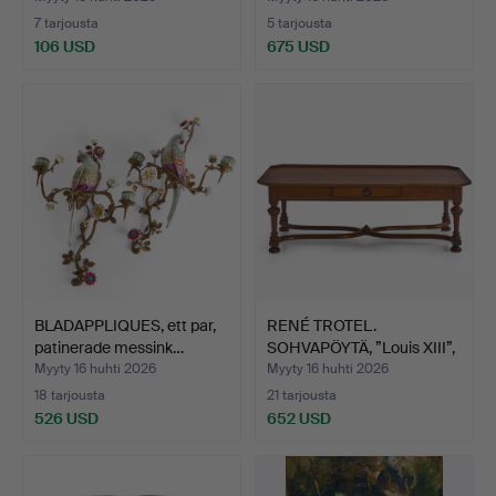
7 tarjousta
5 tarjousta
106 USD
675 USD
BLADAPPLIQUES, ett par,
RENÉ TROTEL.
patinerade messink…
SOHVAPÖYTÄ, ”Louis XIII”,
Fra…
Myyty 16 huhti 2026
Myyty 16 huhti 2026
18 tarjousta
21 tarjousta
526 USD
652 USD