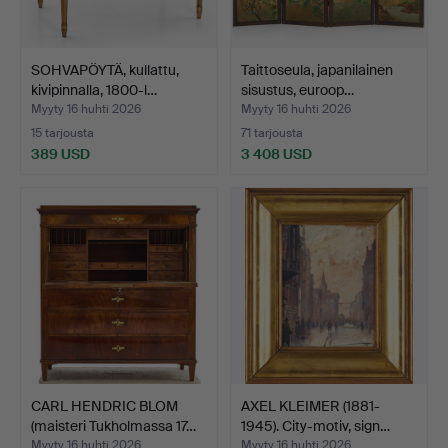
SOHVAPÖYTÄ, kullattu,
Taittoseula, japanilainen
kivipinnalla, 1800-l…
sisustus, euroop…
Myyty 16 huhti 2026
Myyty 16 huhti 2026
15 tarjousta
71 tarjousta
389 USD
3 408 USD
CARL HENDRIC BLOM
AXEL KLEIMER (1881-
(maisteri Tukholmassa 17…
1945). City-motiv, sign…
Myyty 16 huhti 2026
Myyty 16 huhti 2026