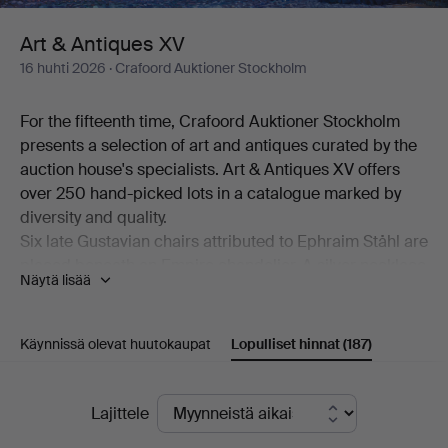
Art & Antiques XV
16 huhti 2026
· Crafoord Auktioner Stockholm
For the fifteenth time, Crafoord Auktioner Stockholm
presents a selection of art and antiques curated by the
auction house's specialists. Art & Antiques XV offers
over 250 hand-picked lots in a catalogue marked by
diversity and quality.
Six late Gustavian chairs attributed to Ephraim Ståhl are
placed beneath an Empire chandelier. A silver necklace
Näytä lisää
made by Anders Arvidsson Castman in Eksjö in 1793
shares display space with a football signed by Real
Madrid's starting eleven from 1966. And on the
Käynnissä olevat huutokaupat
Lopulliset hinnat
(187)
bookshelf stands a copy of C L Grubb's substantial
collection of proverbs from the second half of the 17th
Lopulliset
century. Add to this a wealth of beautiful objects,
Lajittele
including a mahogany chiffonier by Carl Hendric Blom,
hinnat