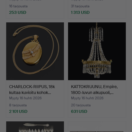
16 tarjousta
31 tarjousta
253 USD
1 313 USD
Valittu
esine
CHARLOCK-RIIPUS, 18k
KATTOKRUUNU, Empire,
kultaa kuvioitu kohok…
1800-luvun alkupuoli,…
Myyty 16 huhti 2026
Myyty 16 huhti 2026
8 tarjousta
20 tarjousta
2 101 USD
631 USD