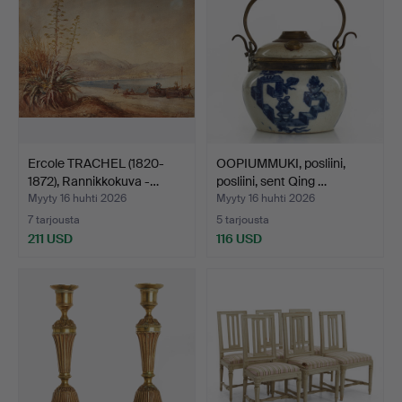
Ercole TRACHEL (1820-
OOPIUMMUKI, posliini,
1872), Rannikkokuva -…
posliini, sent Qing …
Myyty 16 huhti 2026
Myyty 16 huhti 2026
7 tarjousta
5 tarjousta
211 USD
116 USD