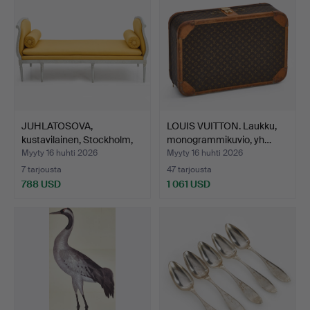
JUHLATOSOVA,
LOUIS VUITTON. Laukku,
kustavilainen, Stockholm,
monogrammikuvio, yh…
170…
Myyty 16 huhti 2026
Myyty 16 huhti 2026
7 tarjousta
47 tarjousta
788 USD
1 061 USD