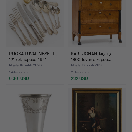
RUOKAILUVÄLINESETTI,
KARL JOHAN, kirjailija,
121 kpl, hopeaa, 1941.
1800-luvun alkupuo…
Myyty 16 huhti 2026
Myyty 16 huhti 2026
24 tarjousta
21 tarjousta
6 301 USD
232 USD