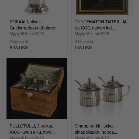
POKAALI, silver,
TUNTEMATON TAITEILIJA,
Guldsmedsaktiebolaget
ca 1830, nainen kai…
(GA…
Myyty 16 huhti 2026
Myyty 16 huhti 2026
4 tarjousta
4 tarjousta
893 USD
148 USD
PULLOTULLI, 3 pulloa,
Sinappipurkit, lukko,
1800-luvun alku, myö…
sinappilapiot, hopea…
Myyty 16 huhti 2026
Myyty 16 huhti 2026