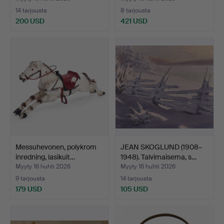
14 tarjousta
8 tarjousta
200 USD
421 USD
Messuhevonen, polykrom
JEAN SKOGLUND (1908–
inredning, lasikuit…
1948). Talvimaisema, s…
Myyty 16 huhti 2026
Myyty 16 huhti 2026
9 tarjousta
14 tarjousta
179 USD
105 USD