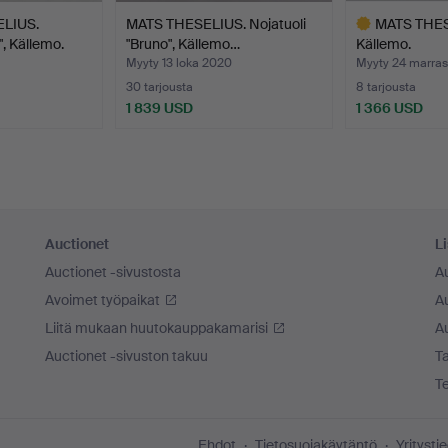
LIUS.
MATS THESELIUS. Nojatuoli
MATS THESE
", Källemo.
"Bruno", Källemo…
Källemo.
Myyty 13 loka 2020
Myyty 24 marras
30 tarjousta
8 tarjousta
1 839 USD
1 366 USD
Valittu
esine
Auctionet
Li
Auctionet -sivustosta
A
Avoimet työpaikat
Au
Liitä mukaan huutokauppakamarisi
A
Auctionet -sivuston takuu
Ta
T
Ehdot
Tietosuojakäytäntö
Yritysti