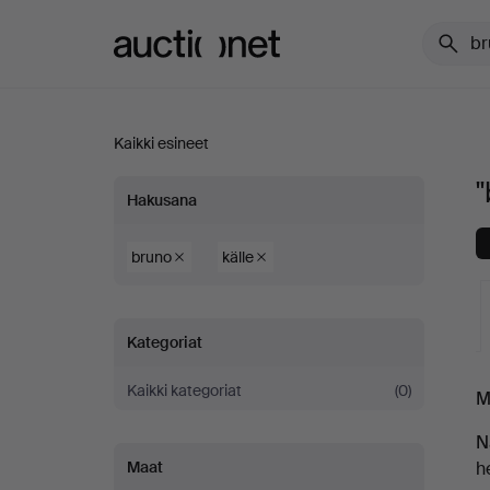
Auctionet.com
Kaikki esineet
"
"bruno
Hakusana
källe"
bruno
källe
Kategoriat
K
Kaikki kategoriat
(0)
M
o
N
h
Maat
h