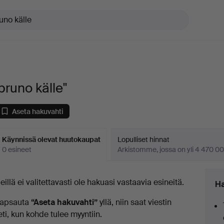
bruno källe"
Aseta hakuvahti
Käynnissä olevat huutokaupat
Lopulliset hinnat
0 esineet
Arkistomme, jossa on yli 4 470 00
äynnissä
eillä ei valitettavasti ole hakuasi vastaavia esineitä.
Ha
levat
apsauta
“Aseta hakuvahti”
yllä, niin saat viestin
uutokaupat
eti, kun kohde tulee myyntiin.