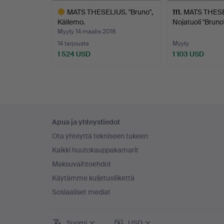
MATS THESELIUS. "Bruno",
111
.
MATS THESE
Källemo.
Nojatuoli "Bruno
Myyty 14 maalis 2018
14 tarjousta
Myyty
1 524 USD
1 103 USD
Valittu
esine
Alatunnistenavigaatio
Apua ja yhteystiedot
Ota yhteyttä tekniseen tukeen
Kaikki huutokauppakamarit
Maksuvaihtoehdot
Käytämme kuljetusliikettä
Sosiaaliset mediat
Suomi
USD