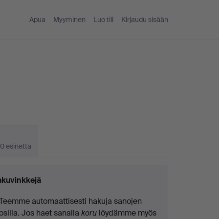
Apua
Myyminen
Luo tili
Kirjaudu sisään
0 esinettä
kuvinkkejä
Teemme automaattisesti hakuja sanojen
osilla. Jos haet sanalla
koru
löydämme myös