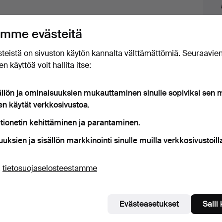
mme evästeitä
teistä on sivuston käytön kannalta välttämättömiä. Seuraavie
n käyttöä voit hallita itse:
ällön ja ominaisuuksien mukauttaminen sinulle sopiviksi sen
t esineet, jotka vastaavat hakuasi
en käytät verkkosivustoa.
tionetin kehittäminen ja parantaminen.
uuksien ja sisällön markkinointi sinulle muilla verkkosivustoill
ä
tietosuojaselosteestamme
Evästeasetukset
Salli