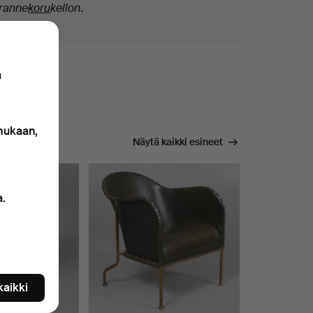
ranne
koru
kellon
.
n
 mukaan,
Näytä kaikki esineet
a.
 kaikki