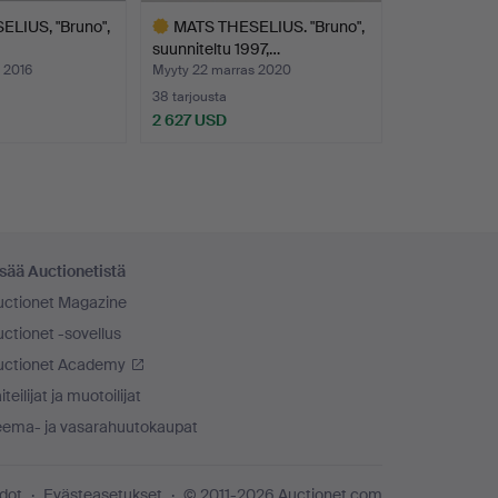
LIUS, "Bruno",
MATS THESELIUS. "Bruno",
suunniteltu 1997,…
 2016
Myyty 22 marras 2020
38 tarjousta
2 627 USD
Valittu
esine
sää Auctionetistä
uctionet Magazine
ctionet -sovellus
uctionet Academy
iteilijat ja muotoilijat
eema- ja vasarahuutokaupat
edot
Evästeasetukset
© 2011-2026 Auctionet.com