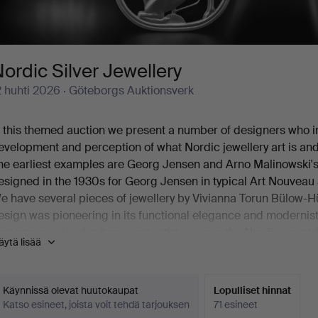
ordic Silver Jewellery
2 huhti 2026
· Göteborgs Auktionsverk
n this themed auction we present a number of designers who i
evelopment and perception of what Nordic jewellery art is an
he earliest examples are Georg Jensen and Arno Malinowski'
esigned in the 1930s for Georg Jensen in typical Art Nouveau 
e have several pieces of jewellery by Vivianna Torun Bülow-H
esign was pioneering in its functional elegance and modernist 
ontemporary and subsequent artists across the Nordic countri
äytä lisää
e also present the Högberg brothers and the Johansson coupl
heir distinctive technical solutions and intimate knowledge of 
urther examples from the auction include Henning Koppel and
Käynnissä olevat huutokaupat
Lopulliset hinnat
erg, Else & Paul Hues and Karl Laine's powerful necklaces, as
Katso esineet, joista voit tehdä tarjouksen
71 esineet
uhl and Teresia Hvorslevs rooted in Nordic nature.