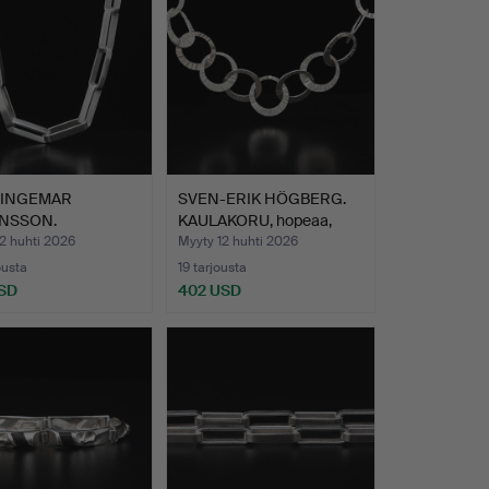
-INGEMAR
SVEN-ERIK HÖGBERG.
NSSON.
KAULAKORU, hopeaa,
KORU, hopeaa,…
Göte…
2 huhti 2026
Myyty 12 huhti 2026
ousta
19 tarjousta
SD
402 USD