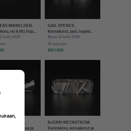
EAS MIKKELSEN.
GAIL SPENCE.
oru, no A 80, hop…
Korvakorut, pari, hopea,
Geor…
2 huhti 2026
Myyty 12 huhti 2026
usta
18 tarjousta
SD
182 USD
n
 mukaan,
N POPOVITZ.
BJÖRN WECKSTRÖM.
NEULA, hopeaa ja
Rannekoru, korvakorut ja