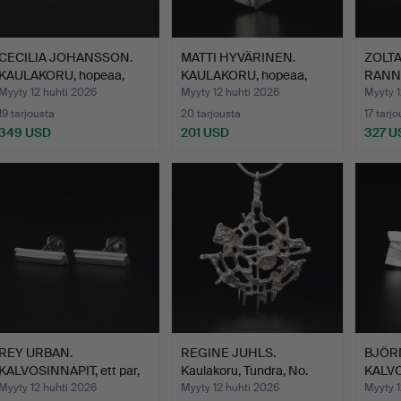
CECILIA JOHANSSON.
MATTI HYVÄRINEN.
ZOLTA
KAULAKORU, hopeaa,
KAULAKORU, hopeaa,
RANNE
Karl…
Siroko…
eebe
Myyty 12 huhti 2026
Myyty 12 huhti 2026
Myyty 1
19 tarjousta
20 tarjousta
17 tarjo
349 USD
201 USD
327 U
REY URBAN.
REGINE JUHLS.
BJÖR
KALVOSINNAPIT, ett par,
Kaulakoru, Tundra, No.
KALVO
hopeaa,…
654, …
”Andr
Myyty 12 huhti 2026
Myyty 12 huhti 2026
Myyty 1