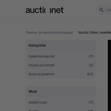
Auctionet.com
Teema- ja vasarahuutokaupat
/
Nordic Silver Jewelle
Nordic
Kategoriat
Silver
Kaikki kategoriat
(71)
Hopea ja metalli
(11)
Jewellery
Korut ja jalokivet
(60)
Maat
Kaikki maat
(71)