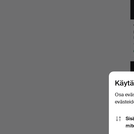
Käytä
Osa eväs
evästeide
Sis
mit