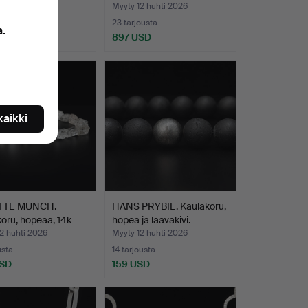
…
2 huhti 2026
Myyty 12 huhti 2026
usta
23 tarjousta
a.
SD
897 USD
 kaikki
TTE MUNCH.
HANS PRYBIL. Kaulakoru,
oru, hopeaa, 14k
hopea ja laavakivi.
2 huhti 2026
Myyty 12 huhti 2026
usta
14 tarjousta
USD
159 USD