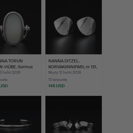
ANNA TORUN
NANNA DITZEL.
W-HÜBE. Sormus
KORVAKIINNIPARI, nr 131,
 j…
hop…
2 huhti 2026
Myyty 12 huhti 2026
ousta
13 tarjousta
 USD
148 USD