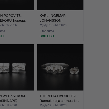
N POPOVITS.
KARL-INGEMAR
KORU, hopeaa,
JOHANSSON.
np…
KAULAKORU, hopeaa,…
2 huhti 2026
Myyty 12 huhti 2026
usta
9 tarjousta
SD
380 USD
N WECKSTRÖM.
THERESIA HVORSLEV.
SINNAPIT,
Rannekoru ja sormus, lu…
omeda…
2 huhti 2026
Myyty 12 huhti 2026