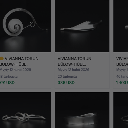
esine
VIVIANNA TORUN
VIVIANNA TORUN
VIVI
BÜLOW-HÜBE.
BÜLOW-HÜBE.
BÜLO
Rintaneula, no …
RINTANEULA, nr …
”Päivä
Myyty 12 huhti 2026
Myyty 12 huhti 2026
Myyty 1
18 tarjousta
20 tarjousta
46 tarj
791 USD
338 USD
1 403
littu
sine