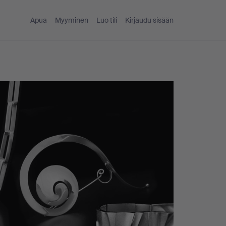
Apua
Myyminen
Luo tili
Kirjaudu sisään