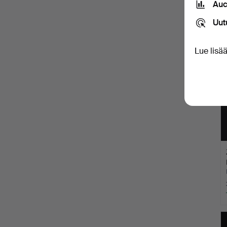
Auc
Uut
Lue lisä