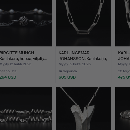
BIRGITTE MUNCH.
KARL-INGEMAR
KARL
Kaulakoru, hopea, viljelty…
JOHANSSON. Kaulaketju,
JOHA
hopeaa…
KAULA
Myyty 12 huhti 2026
Myyty 12 huhti 2026
Myyty 1
6 tarjousta
14 tarjousta
25 tarj
264 USD
605 USD
475 U