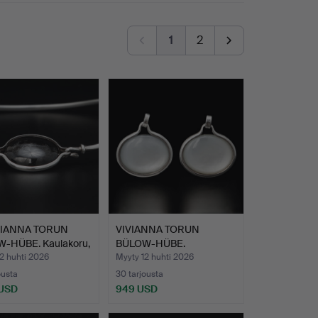
1
2
VIANNA TORUN
VIVIANNA TORUN
-HÜBE. Kaulakoru,
BÜLOW-HÜBE.
KORVAKORUT, ”Pä…
2 huhti 2026
Myyty 12 huhti 2026
ousta
30 tarjousta
 USD
949 USD