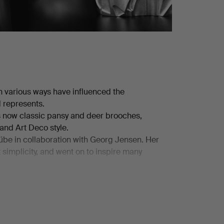
n various ways have influenced the
d represents.
s now classic pansy and deer brooches,
and Art Deco style.
übe in collaboration with Georg Jensen. Her
simplicity, and went on to inspire many
es.
e's unpretentious works, characterised by
materials.
 Tone Vigeland's sculptural pieces, Marianne
 well as jewellery by Björn Weckström, Regine