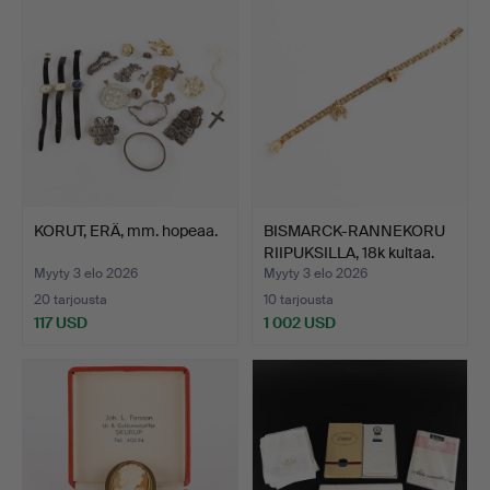
KORUT, ERÄ, mm. hopeaa.
BISMARCK-RANNEKORU
RIIPUKSILLA, 18k kultaa.
Myyty 3 elo 2026
Myyty 3 elo 2026
20 tarjousta
10 tarjousta
117 USD
1 002 USD