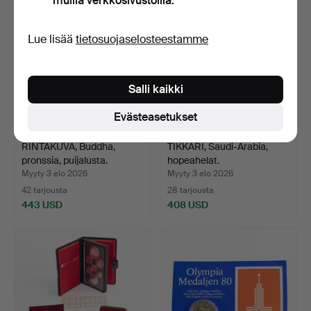
muilla verkkosivustoilla.
Lue lisää
tietosuojaselosteestamme
Salli kaikki
Evästeasetukset
RINTAKUVA, Buddha,
TIKKARI, Saudi-Arabia,
pronssia, puijalusta.
hopeahelat.
Myyty 3 elo 2026
Myyty 3 elo 2026
42 tarjousta
28 tarjousta
443 USD
408 USD