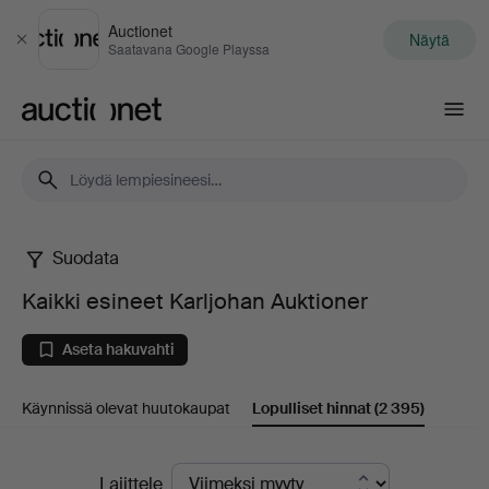
Auctionet
Näytä
Sulje
Saatavana Google Playssa
Auctionet.com
Suodata
Kaikki
Kaikki esineet Karljohan Auktioner
esineet
Aseta hakuvahti
Karljohan
Käynnissä olevat huutokaupat
Lopulliset hinnat
(2 395)
Auktioner
Lopulliset
Lajittele