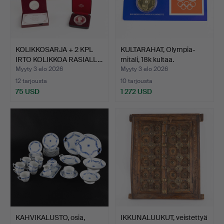
KOLIKKOSARJA + 2 KPL
KULTARAHAT, Olympia-
IRTO KOLIKKOA RASIALL…
mitali, 18k kultaa.
Myyty 3 elo 2026
Myyty 3 elo 2026
12 tarjousta
10 tarjousta
75 USD
1 272 USD
KAHVIKALUSTO, osia,
IKKUNALUUKUT, veistettyä