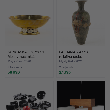
KUNGASKÅLEN, Ystad
LATTIAMALJAKKO,
Metall, messinkiä.
reliefikoristelu.
Myyty 6 elo 2026
Myyty 6 elo 2026
3 tarjousta
2 tarjousta
58 USD
27 USD