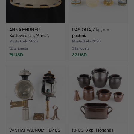
ANNA EHRNER.
RASIOITA, 7 kpl, mm.
Kattovalaisin, "Anna",
posliini.
Ateljé…
Myyty 6 elo 2026
Myyty 3 elo 2026
12 tarjousta
3 tarjousta
74 USD
32 USD
VANHAT VAUNULYHDYT, 2
KRUS, 8 kpl, Höganäs,