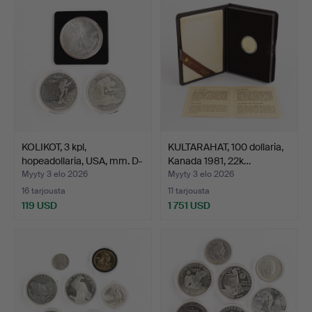
KOLIKOT, 3 kpl,
KULTARAHAT, 100 dollaria,
hopeadollaria, USA, mm. D-
Kanada 1981, 22k…
…
Myyty 3 elo 2026
Myyty 3 elo 2026
16 tarjousta
11 tarjousta
119 USD
1 751 USD