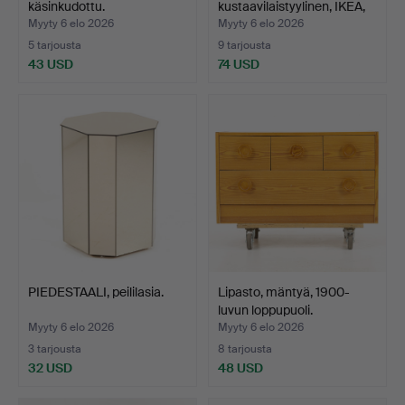
käsinkudottu.
kustaavilaistyylinen, IKEA,
1960-…
Myyty 6 elo 2026
Myyty 6 elo 2026
5 tarjousta
9 tarjousta
43 USD
74 USD
PIEDESTAALI, peililasia.
Lipasto, mäntyä, 1900-
luvun loppupuoli.
Myyty 6 elo 2026
Myyty 6 elo 2026
3 tarjousta
8 tarjousta
32 USD
48 USD