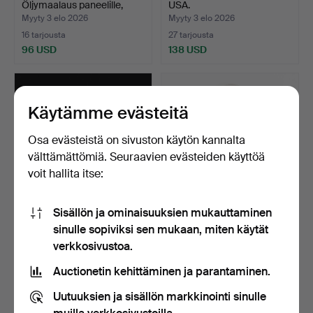
Öljymaalaus paneelille,
USA.
satama…
Myyty 3 elo 2026
Myyty 3 elo 2026
16 tarjousta
27 tarjousta
96 USD
138 USD
Käytämme evästeitä
Osa evästeistä on sivuston käytön kannalta
välttämättömiä. Seuraavien evästeiden käyttöä
voit hallita itse:
Sisällön ja ominaisuuksien mukauttaminen
FIGURIINI, Buddha, posliini,
KOLIKOT, 6 kpl,
sinulle sopiviksi sen mukaan, miten käytät
1900-luku.
hopeadollaria olympia-
verkkosivustoa.
aihe…
Myyty 3 elo 2026
Myyty 3 elo 2026
14 tarjousta
21 tarjousta
Auctionetin kehittäminen ja parantaminen.
80 USD
211 USD
Uutuuksien ja sisällön markkinointi sinulle