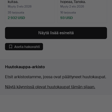
kultaa.
hopeaa, Tanska.
Myyty 3 elo 2026
Myyty 2 elo 2026
35 tarjousta
16 tarjousta
2 932 USD
93 USD
Näytä lisää esineitä
Aseta hakuvahti
Huutokauppa-arkisto
Etsit arkistostamme, jossa ovat päättyneet huutokaupat.
Näytä käynnissä olevat huutokaupat tämän sijaan.