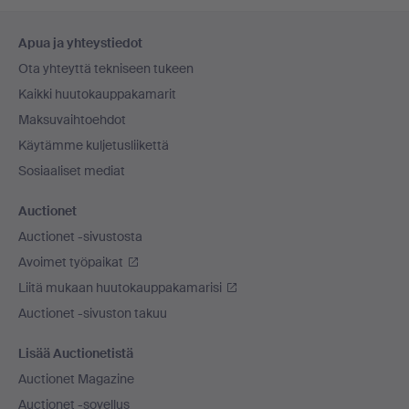
Alatunnistenavigaatio
Apua ja yhteystiedot
Ota yhteyttä tekniseen tukeen
Kaikki huutokauppakamarit
Maksuvaihtoehdot
Käytämme kuljetusliikettä
Sosiaaliset mediat
Auctionet
Auctionet -sivustosta
Avoimet työpaikat
Liitä mukaan huutokauppakamarisi
Auctionet -sivuston takuu
Lisää Auctionetistä
Auctionet Magazine
Auctionet -sovellus