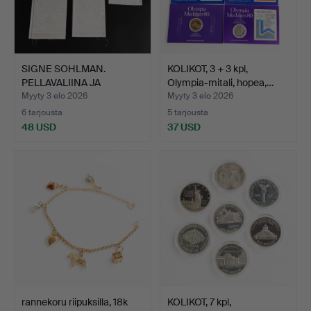
SIGNE SOHLMAN.
KOLIKOT, 3 + 3 kpl,
PELLAVALIINA JA
Olympia-mitali, hopea,…
LAUTASLIINA…
Myyty 3 elo 2026
Myyty 3 elo 2026
6 tarjousta
5 tarjousta
48 USD
37 USD
rannekoru riipuksilla, 18k
KOLIKOT, 7 kpl,