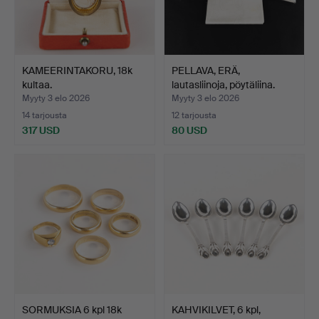
KAMEERINTAKORU, 18k
PELLAVA, ERÄ,
kultaa.
lautasliinoja, pöytäliina.
Myyty 3 elo 2026
Myyty 3 elo 2026
14 tarjousta
12 tarjousta
317 USD
80 USD
SORMUKSIA 6 kpl 18k
KAHVIKILVET, 6 kpl,