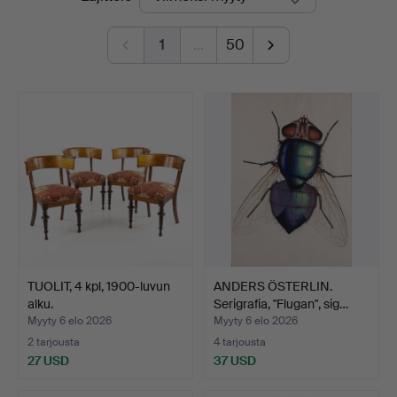
hinnat
1
…
50
TUOLIT, 4 kpl, 1900-luvun
ANDERS ÖSTERLIN.
alku.
Serigrafia, "Flugan", sig…
Myyty 6 elo 2026
Myyty 6 elo 2026
2 tarjousta
4 tarjousta
27 USD
37 USD