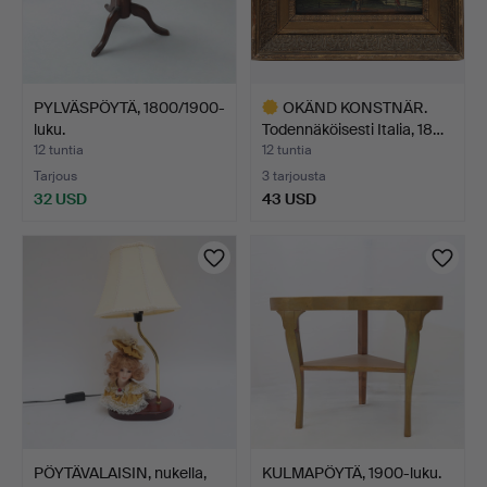
PYLVÄSPÖYTÄ, 1800/1900-
OKÄND KONSTNÄR.
luku.
Todennäköisesti Italia, 18…
12 tuntia
12 tuntia
Tarjous
3 tarjousta
32 USD
43 USD
Valittu
esine
PÖYTÄVALAISIN, nukella,
KULMAPÖYTÄ, 1900-luku.