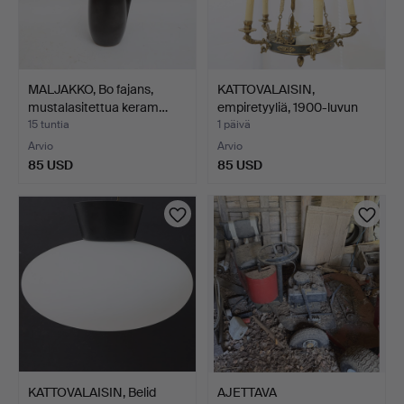
MALJAKKO, Bo fajans,
KATTOVALAISIN,
mustalasitettua keram…
empiretyyliä, 1900-luvun
jä…
15 tuntia
1 päivä
Arvio
Arvio
85 USD
85 USD
KATTOVALAISIN, Belid
AJETTAVA