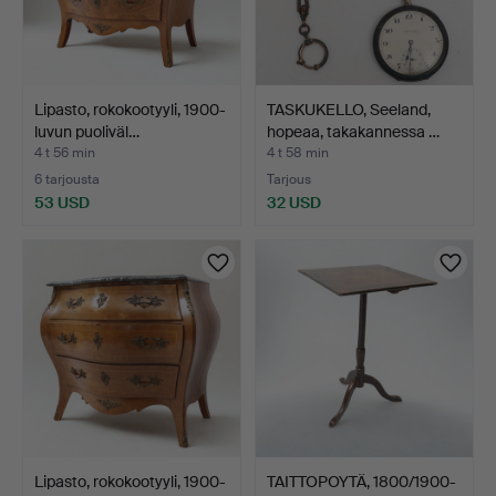
Lipasto, rokokootyyli, 1900-
TASKUKELLO, Seeland,
luvun puoliväl…
hopeaa, takakannessa …
4 t 56 min
4 t 58 min
6 tarjousta
Tarjous
53 USD
32 USD
Lipasto, rokokootyyli, 1900-
TAITTOPOYTÄ, 1800/1900-