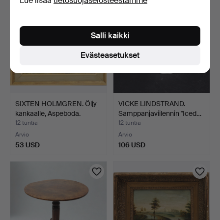
Lue lisää
tietosuojaselosteestamme
Salli kaikki
Evästeasetukset
SIXTEN HOLMGREN. Öljy
VICKE LINDSTRAND.
kankaalle, Aspeboda.
Samppanjaviilennin "Iced…
12 tuntia
12 tuntia
Arvio
Arvio
53 USD
106 USD