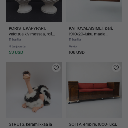
KORISTEKÄPYPARI,
KATTOVALAISIMET, pari,
valettua kivimassaa, reli…
1910/20-luku, maala…
11 tuntia
11 tuntia
4 tarjousta
Arvio
53 USD
106 USD
STRUTS, keramiikkaa ja
SOFFA, empire, 1800-luku.