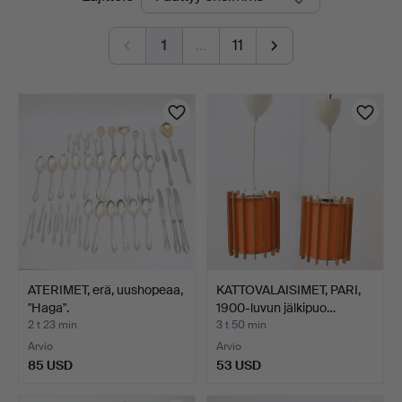
olevat
1
…
11
huutokaupat
ATERIMET, erä, uushopeaa,
KATTOVALAISIMET, PARI,
"Haga".
1900-luvun jälkipuo…
2 t 23 min
3 t 50 min
Arvio
Arvio
85 USD
53 USD