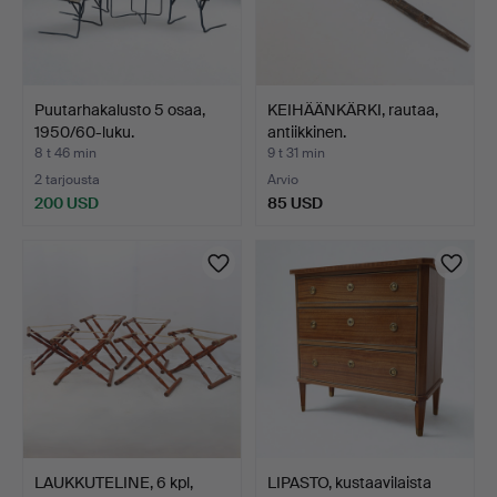
Puutarhakalusto 5 osaa,
KEIHÄÄNKÄRKI, rautaa,
1950/60-luku.
antiikkinen.
8 t 46 min
9 t 31 min
2 tarjousta
Arvio
200 USD
85 USD
LAUKKUTELINE, 6 kpl,
LIPASTO, kustaavilaista