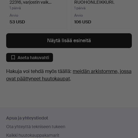
22316, varjostin valk…
RUOHONLEIKKURI.
1 päivä
1 päivä
Arvio
Arvio
53 USD
106 USD
Näytä lisää esineitä
Aseta hakuvahti
Hakuja voi tehdä myös täällä:
meidän arkistomme, jossa
ovat päättyneet huutokaupat
.
Alatunnistenavigaatio
Apua ja yhteystiedot
Ota yhteyttä tekniseen tukeen
Kaikki huutokauppakamarit