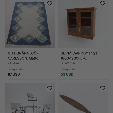
GITT GRÄNNSJÖ-
SEINÄKAAPPI, mäntyä,
CARLSSON. Matto,
1800/1900-luku.
röllakan, g…
7 t 54 min
8 t 42 min
3 tarjousta
5 tarjousta
87 USD
53 USD