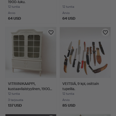
1900-luku.
12 tuntia
12 tuntia
Arvio
Arvio
64 USD
64 USD
VITRIINIKAAPPI,
VEITSIÄ, 9 kpl, osittain
kustaavilaistyylinen, 1900…
tupeilla.
12 tuntia
12 tuntia
3 tarjousta
Arvio
137 USD
85 USD