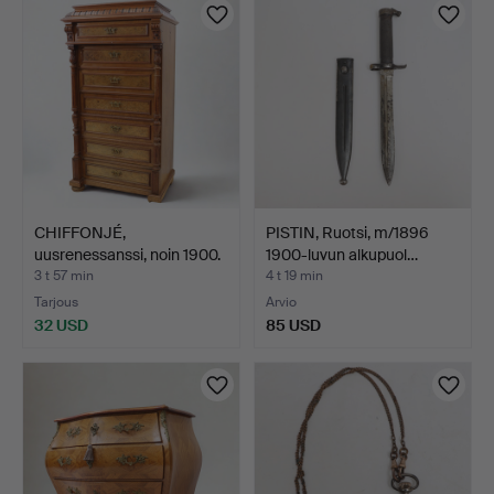
CHIFFONJÉ,
PISTIN, Ruotsi, m/1896
uusrenessanssi, noin 1900.
1900-luvun alkupuol…
3 t 57 min
4 t 19 min
Tarjous
Arvio
32 USD
85 USD