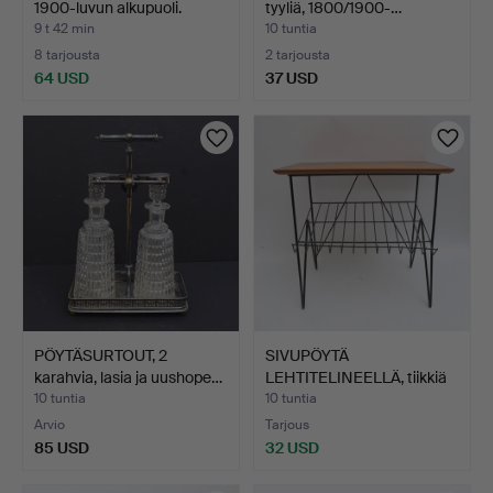
1900-luvun alkupuoli.
tyyliä, 1800/1900-…
9 t 42 min
10 tuntia
8 tarjousta
2 tarjousta
64 USD
37 USD
PÖYTÄSURTOUT, 2
SIVUPÖYTÄ
karahvia, lasia ja uushope…
LEHTITELINEELLÄ, tiikkiä
ja meta…
10 tuntia
10 tuntia
Arvio
Tarjous
85 USD
32 USD