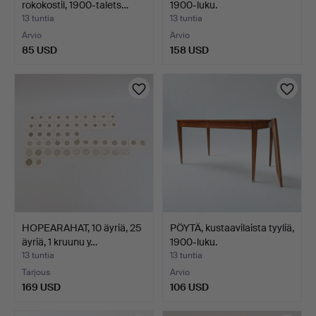
rokokostil, 1900-talets…
1900-luku.
13 tuntia
13 tuntia
Arvio
Arvio
85 USD
158 USD
HOPEARAHAT, 10 äyriä, 25
PÖYTÄ, kustaavilaista tyyliä,
äyriä, 1 kruunu y…
1900-luku.
13 tuntia
13 tuntia
Tarjous
Arvio
169 USD
106 USD