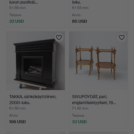
luvun puoliväl…
luku.
5 t 56 min
6 t 53 min
Tarjous
Arvio
32 USD
85 USD
TAKKA, sähkökäyttöinen,
SIVUPÖYDÄT, pari,
2000-luku.
englantilaistyyliset, 19…
6 t 56 min
7 t 42 min
Arvio
Tarjous
106 USD
32 USD