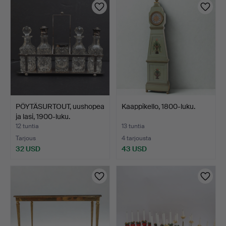
PÖYTÄSURTOUT, uushopea
Kaappikello, 1800-luku.
ja lasi, 1900-luku.
12 tuntia
13 tuntia
Tarjous
4 tarjousta
32 USD
43 USD