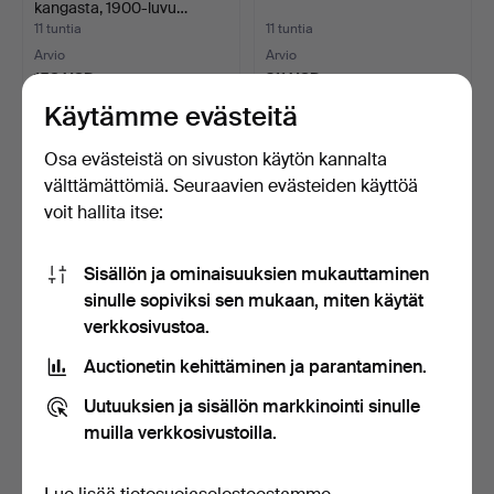
kangasta, 1900-luvu…
11 tuntia
11 tuntia
Arvio
Arvio
158 USD
211 USD
Käytämme evästeitä
Osa evästeistä on sivuston käytön kannalta
välttämättömiä. Seuraavien evästeiden käyttöä
voit hallita itse:
Sisällön ja ominaisuuksien mukauttaminen
sinulle sopiviksi sen mukaan, miten käytät
verkkosivustoa.
VITRIINIKAAPPI, mahonkia,
PUUTARHATRAKTORI,
Auctionetin kehittäminen ja parantaminen.
1900-luvun puoli…
Canadiana, Movac.
11 tuntia
11 tuntia
Uutuuksien ja sisällön markkinointi sinulle
Tarjous
Arvio
muilla verkkosivustoilla.
53 USD
106 USD