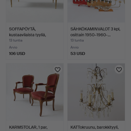
SOFFAPÖYTÄ,
SÄHKÖKAMINVALOT 3 kpl,
kustaavilaista tyyliä,
osittain 1950–1960-…
metalli…
13 tuntia
13 tuntia
Arvio
Arvio
106 USD
53 USD
KARMSTOLAR, 1 par,
KATTokruunu, barokkityyli,