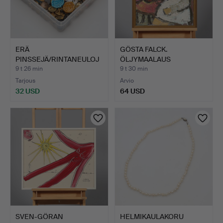
ERÄ
GÖSTA FALCK.
PINSSEJÄ/RINTANEULOJ
ÖLJYMAALAUS
A.
KANKAALLE, signee…
9 t 26 min
9 t 30 min
Tarjous
Arvio
32 USD
64 USD
SVEN-GÖRAN
HELMIKAULAKORU