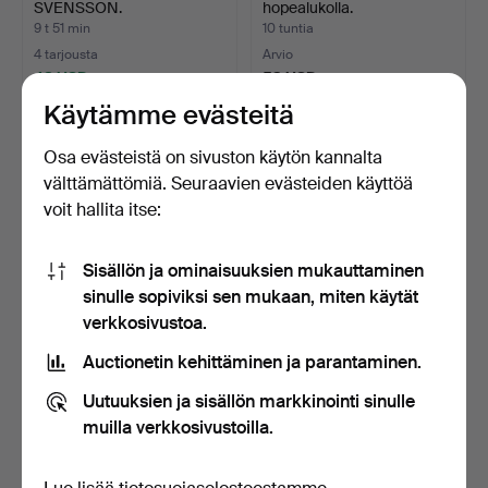
SVENSSON.
hopealukolla.
ÖLJYMAALAUS
9 t 51 min
10 tuntia
KANKAALLE…
4 tarjousta
Arvio
48 USD
53 USD
Käytämme evästeitä
Osa evästeistä on sivuston käytön kannalta
välttämättömiä. Seuraavien evästeiden käyttöä
voit hallita itse:
Sisällön ja ominaisuuksien mukauttaminen
sinulle sopiviksi sen mukaan, miten käytät
verkkosivustoa.
TITTI FABIANI.
MAX WALTER SVANBERG.
Auctionetin kehittäminen ja parantaminen.
VITRIINI/KIRJAKAAPPI, 3
LITOGRAFIA, signeerat…
osa…
10 tuntia
11 tuntia
Uutuuksien ja sisällön markkinointi sinulle
3 tarjousta
Tarjous
muilla verkkosivustoilla.
43 USD
32 USD