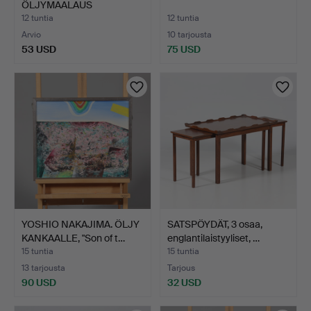
ÖLJYMAALAUS
KANKAALLE, signe…
12 tuntia
12 tuntia
Arvio
10 tarjousta
53 USD
75 USD
YOSHIO NAKAJIMA. ÖLJY
SATSPÖYDÄT, 3 osaa,
KANKAALLE, "Son of t…
englantilaistyyliset, …
15 tuntia
15 tuntia
13 tarjousta
Tarjous
90 USD
32 USD