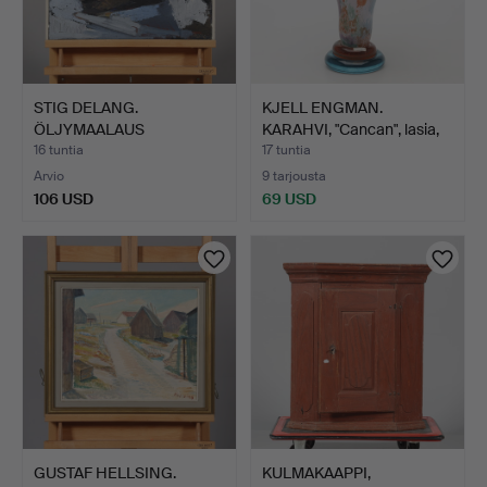
STIG DELANG.
KJELL ENGMAN.
ÖLJYMAALAUS
KARAHVI, "Cancan", lasia,
KANKAALLE, signee…
si…
16 tuntia
17 tuntia
Arvio
9 tarjousta
106 USD
69 USD
GUSTAF HELLSING.
KULMAKAAPPI,