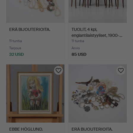
ERÄ BIJOUTERIOITA.
TUOLIT, 4 kpl,
englantilaistyyliset, 1900-…
11 tuntia
11 tuntia
Tarjous
Arvio
32 USD
85 USD
EBBE HÖGLUND.
ERÄ BIJOUTERIOITA.