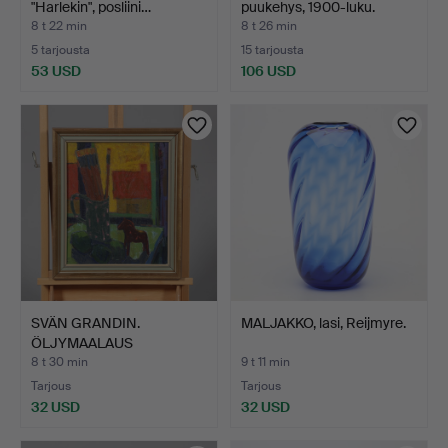
"Harlekin", posliini…
puukehys, 1900-luku.
8 t 22 min
8 t 26 min
5 tarjousta
15 tarjousta
53 USD
106 USD
SVÄN GRANDIN.
MALJAKKO, lasi, Reijmyre.
ÖLJYMAALAUS
PANOOLLE, signee…
8 t 30 min
9 t 11 min
Tarjous
Tarjous
32 USD
32 USD