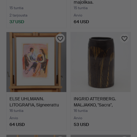
majolikaa.
15 tuntia
15 tuntia
2 tarjousta
Arvio
37 USD
64 USD
ELSE UHLMANN.
INGRID ATTERBERG.
LITOGRAFIA, Signeerattu
MALJAKKO, "Sacra",
sekä…
keram…
16 tuntia
16 tuntia
Arvio
Arvio
64 USD
53 USD