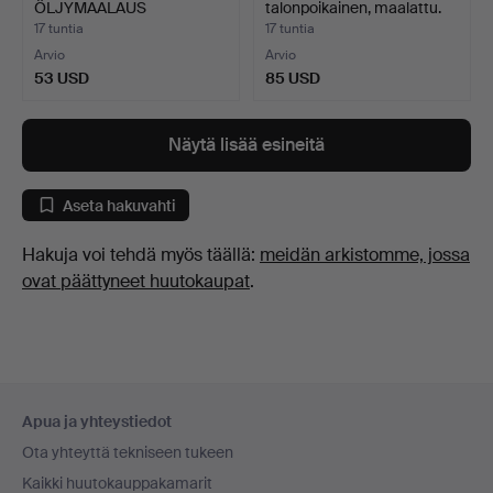
ÖLJYMAALAUS
talonpoikainen, maalattu.
PANEELILLE, S…
17 tuntia
17 tuntia
Arvio
Arvio
53 USD
85 USD
Näytä lisää esineitä
Aseta hakuvahti
Hakuja voi tehdä myös täällä:
meidän arkistomme, jossa
ovat päättyneet huutokaupat
.
Alatunnistenavigaatio
Apua ja yhteystiedot
Ota yhteyttä tekniseen tukeen
Kaikki huutokauppakamarit