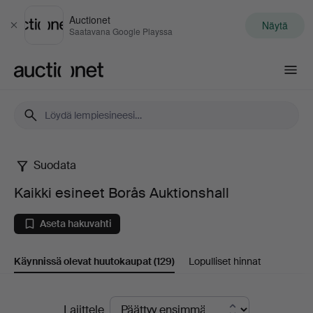
Auctionet
Näytä
Sulje
Saatavana Google Playssa
Auctionet.com
Suodata
Kaikki
Kaikki esineet Borås Auktionshall
esineet
Aseta hakuvahti
Borås
Käynnissä olevat huutokaupat
(129)
Lopulliset hinnat
Auktionshall
Käynnissä
Lajittele