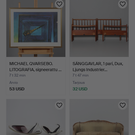
MICHAEL QVARSEBO.
SÄNGGAVLAR, 1 pari, Dux,
LITOGRAFIA, signeerattu …
Ljungs Industrier…
7 t 32 min
7 t 47 min
Arvio
Tarjous
53 USD
32 USD