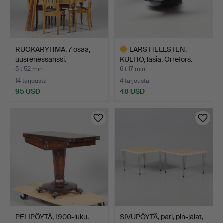
RUOKARYHMÄ, 7 osaa,
LARS HELLSTEN.
uusrenessanssi.
KULHO, lasia, Orrefors.
5 t 52 min
6 t 17 min
14 tarjousta
4 tarjousta
95 USD
48 USD
Valittu
esine
PELIPÖYTÄ, 1900-luku.
SIVUPÖYTÄ, pari, pin-jalat,