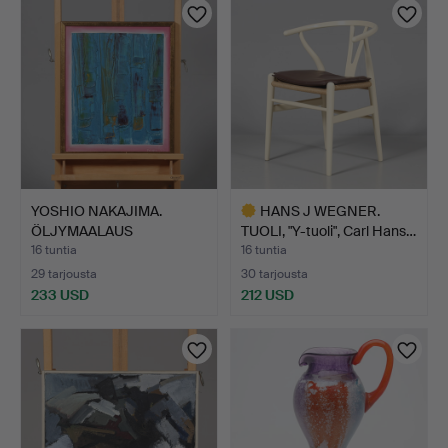
YOSHIO NAKAJIMA.
HANS J WEGNER.
ÖLJYMAALAUS
TUOLI, "Y-tuoli", Carl Hans…
KANKAALLE, si…
16 tuntia
16 tuntia
29 tarjousta
30 tarjousta
233 USD
212 USD
Valittu
esine