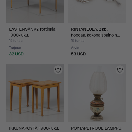
LASTENSÄNKY, rottinkia,
RINTANEULA, 2 kpl,
1900-luku.
hopeaa, kokonaispaino n…
15 tuntia
15 tuntia
Tarjous
Arvio
32 USD
53 USD
IKKUNAPÖYTÄ, 1900-luku.
PÖYTÄPETROOLILAMPPU,