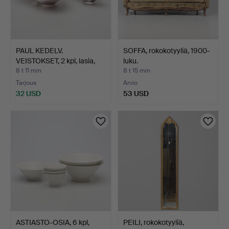
PAUL KEDELV.
SOFFA, rokokotyyliä, 1900-
VEISTOKSET, 2 kpl, lasia,
luku.
Fly…
8 t 11 min
8 t 15 min
Tarjous
Arvio
32 USD
53 USD
ASTIASTO-OSIA, 6 kpl,
PEILI, rokokotyyliä,