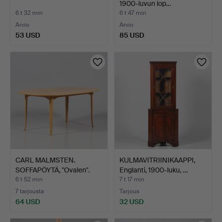
1900-luvun lop…
6 t 32 min
6 t 47 min
Arvio
Arvio
53 USD
85 USD
CARL MALMSTEN.
KULMAVITRIINIKAAPPI,
SOFFAPÖYTÄ, "Ovalen".
Englanti, 1900-luku, …
6 t 52 min
7 t 17 min
7 tarjousta
Tarjous
64 USD
32 USD