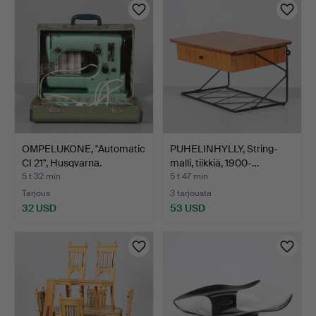
OMPELUKONE, "Automatic
PUHELINHYLLY, String-
CI 21", Husqvarna.
malli, tiikkiä, 1900-…
5 t 32 min
5 t 47 min
Tarjous
3 tarjousta
32 USD
53 USD