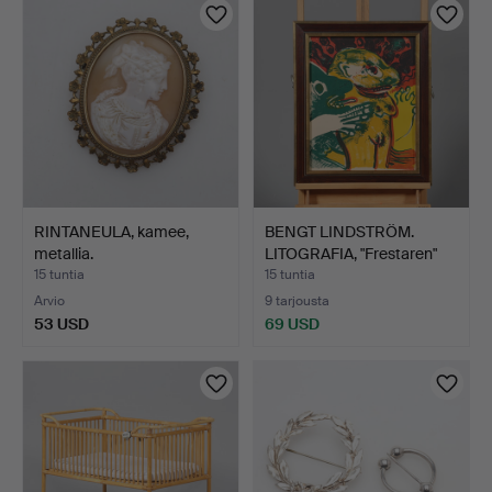
RINTANEULA, kamee,
BENGT LINDSTRÖM.
metallia.
LITOGRAFIA, "Frestaren"
s…
15 tuntia
15 tuntia
Arvio
9 tarjousta
53 USD
69 USD