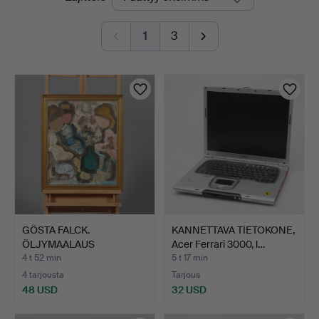
olevat
1
3
huutokaupat
GÖSTA FALCK.
KANNETTAVA TIETOKONE,
ÖLJYMAALAUS
Acer Ferrari 3000, l…
KANKAALLE, signee…
4 t 52 min
5 t 17 min
4 tarjousta
Tarjous
48 USD
32 USD