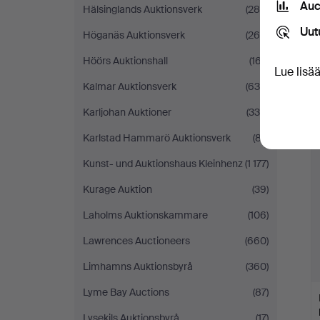
Auc
Hälsinglands Auktionsverk
(288)
Uut
Höganäs Auktionsverk
(268)
Höörs Auktionshall
(167)
Lue lisä
Kalmar Auktionsverk
(636)
Karljohan Auktioner
(334)
Karlstad Hammarö Auktionsverk
(87)
Kunst- und Auktionshaus Kleinhenz
(1 177)
Kurage Auktion
(39)
Laholms Auktionskammare
(106)
Lawrences Auctioneers
(660)
Limhamns Auktionsbyrå
(360)
Lyme Bay Auctions
(87)
Lysekils Auktionsbyrå
(17)