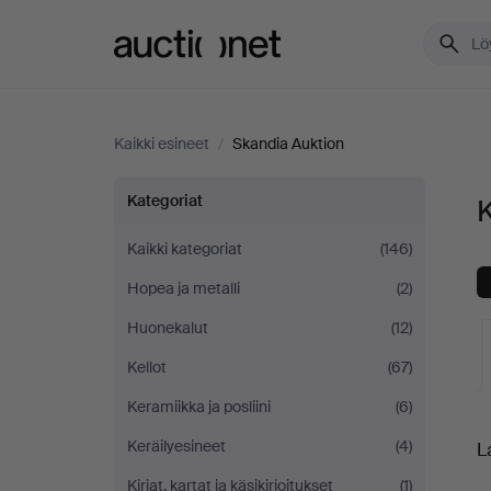
Auctionet.com
Kaikki esineet
/
Skandia Auktion
Kaikki
Kategoriat
K
esineet
Kaikki kategoriat
(146)
Hopea ja metalli
(2)
Skandia
Huonekalut
(12)
Auktion
Kellot
(67)
Keramiikka ja posliini
(6)
K
Keräilyesineet
(4)
L
o
Kirjat, kartat ja käsikirjoitukset
(1)