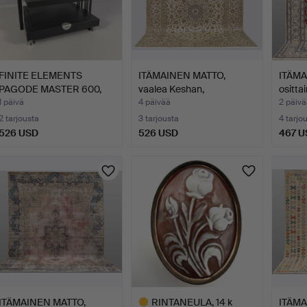
FINITE ELEMENTS
ITÄMAINEN MATTO,
ITÄMA
PAGODE MASTER 600,
vaalea Keshan,
osittai
stereot…
käsinkudot…
1 päivä
4 päivää
2 päivä
2 tarjousta
3 tarjousta
4 tarjo
526 USD
526 USD
467 U
ITÄMAINEN MATTO,
RINTANEULA, 14 k
ITÄMA