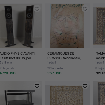
uutokaupat
AUDIO PHYSIC AVANTI,
CERAMIQUES DE
ITÄMA
Kaiuttimet 180 W, par…
PICASSO, taidekansio,
käsink
Suzann…
5 t 18 min
1 päivä
1 päivä
10 tarjousta
22 tarjousta
3 tarjo
4 728 USD
1 127 USD
789 U