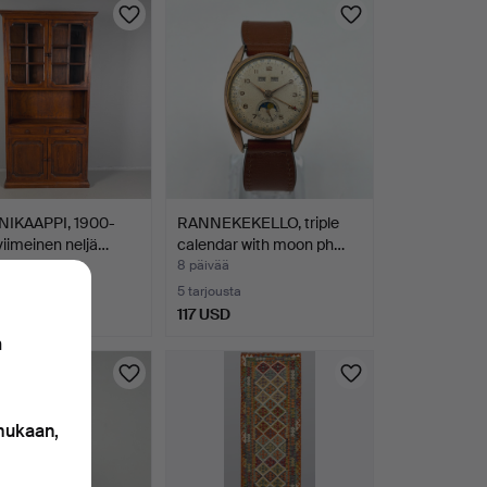
INIKAAPPI, 1900-
RANNEKEKELLO, triple
viimeinen neljä…
calendar with moon ph…
ä
8 päivää
usta
5 tarjousta
SD
117 USD
n
 mukaan,