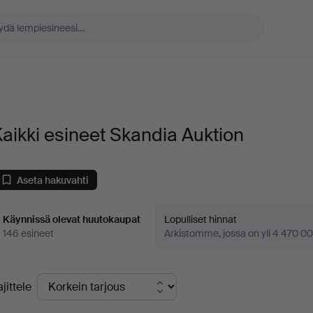
aikki esineet Skandia Auktion
Aseta hakuvahti
Käynnissä olevat huutokaupat
Lopulliset hinnat
146 esineet
Arkistomme, jossa on yli 4 470 00
äynnissä
ajittele
levat