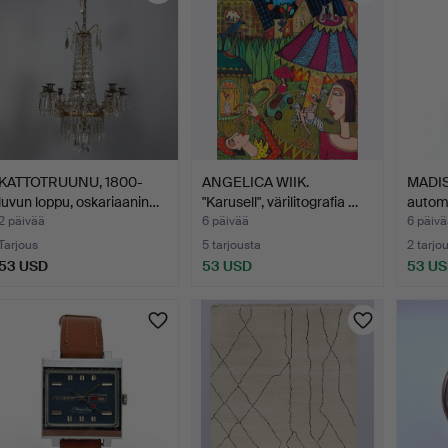
KATTOTRUUNU, 1800-
ANGELICA WIIK.
MADIS
luvun loppu, oskariaanin…
"Karusell", värilitografia …
automa
2 päivää
6 päivää
6 päivä
Tarjous
5 tarjousta
2 tarjo
53 USD
53 USD
53 U