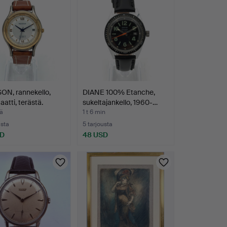
ON, rannekello,
DIANE 100% Etanche,
atti, terästä.
sukeltajankello, 1960-…
ä
1 t 6 min
usta
5 tarjousta
SD
48 USD