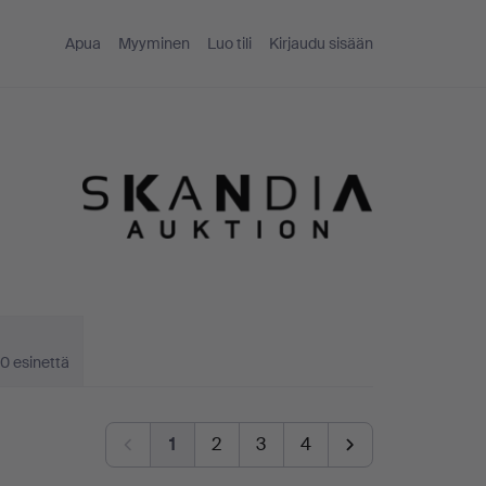
Apua
Myyminen
Luo tili
Kirjaudu sisään
0 esinettä
1
2
3
4