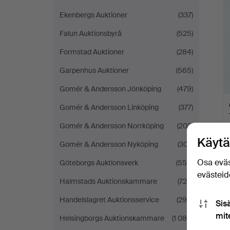
Ekenbergs Auktioner
(337)
Falun Auktionsbyrå
(525)
Formstad Auktioner
(284)
Garpenhus Auktioner
(565)
Gomér & Andersson Jönköping
(479)
Gomér & Andersson Linköping
(377)
Gomér & Andersson Norrköping
(203)
Käytä
Gomér & Andersson Nyköping
(307)
Osa eväs
Göteborgs Auktionsverk
(558)
evästeide
Halmstads Auktionskammare
(729)
Handelslagret Auktionsservice
(290)
Sis
mit
Helsingborgs Auktionskammare
(1 086)