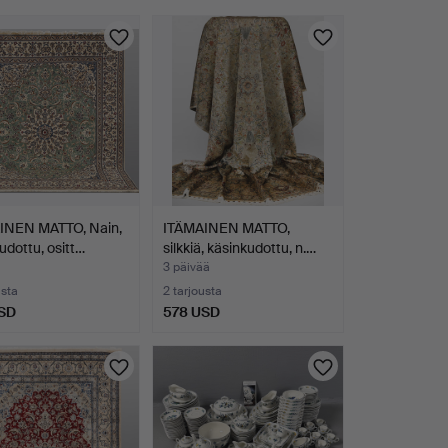
INEN MATTO, Nain,
ITÄMAINEN MATTO,
udottu, ositt…
silkkiä, käsinkudottu, n.…
3 päivää
usta
2 tarjousta
SD
578 USD