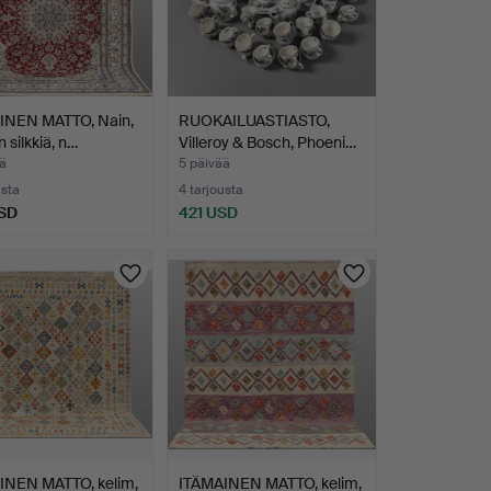
INEN MATTO, Nain,
RUOKAILUASTIASTO,
n silkkiä, n…
Villeroy & Bosch, Phoeni…
ä
5 päivää
usta
4 tarjousta
SD
421 USD
INEN MATTO, kelim,
ITÄMAINEN MATTO, kelim,