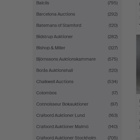
Balclis
(795)
Barcelona Auctions
(292)
Batemans of Stamford
(120)
Bidstrup Auktioner
(282)
Bishop & Miller
(327)
Björnssons Auktionskammare
(575)
Borås Auktionshall
(120)
Chalkwell Auctions
(534)
Colombos
(17)
Connoisseur Bokauktioner
(97)
Crafoord Auktioner Lund
(163)
Crafoord Auktioner Malmö
(140)
Crafoord Auktioner Stockholm
(705)