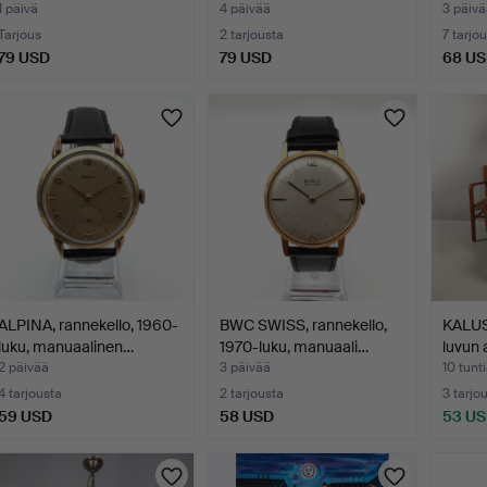
1 päivä
4 päivää
3 päivä
Tarjous
2 tarjousta
7 tarjo
79 USD
79 USD
68 U
ALPINA, rannekello, 1960-
BWC SWISS, rannekello,
KALUS
luku, manuaalinen…
1970-luku, manuaali…
luvun 
2 päivää
3 päivää
10 tunt
4 tarjousta
2 tarjousta
3 tarjo
59 USD
58 USD
53 U