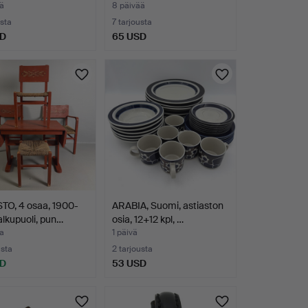
ä
8 päivää
usta
7 tarjousta
SD
65 USD
TO, 4 osaa, 1900-
ARABIA, Suomi, astiaston
alkupuoli, pun…
osia, 12+12 kpl, …
ia
1 päivä
usta
2 tarjousta
SD
53 USD