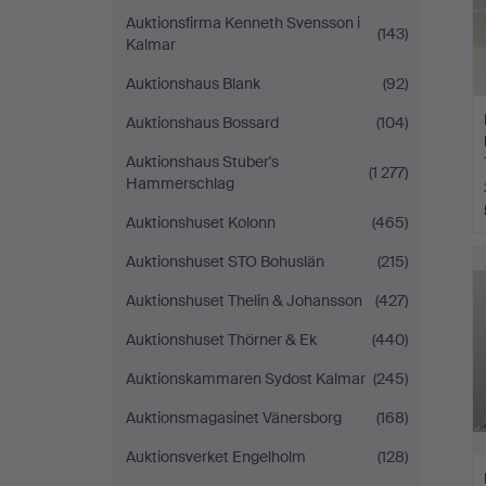
Auktionsfirma Kenneth Svensson i
(143)
Kalmar
Auktionshaus Blank
(92)
Auktionshaus Bossard
(104)
Auktionshaus Stuber's
(1 277)
Hammerschlag
Auktionshuset Kolonn
(465)
Auktionshuset STO Bohuslän
(215)
Auktionshuset Thelin & Johansson
(427)
Auktionshuset Thörner & Ek
(440)
Auktionskammaren Sydost Kalmar
(245)
Auktionsmagasinet Vänersborg
(168)
Auktionsverket Engelholm
(128)