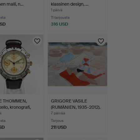
nen malli, n…
klassinen design, …
1 päivä
usta
11 tarjousta
USD
316 USD
E THOMMEN,
GRIGORE VASILE
ello, kronografi,
(RUMÄNIEN, 1935-2012).
"Pla…
ä
7 päivää
usta
Tarjous
SD
211 USD