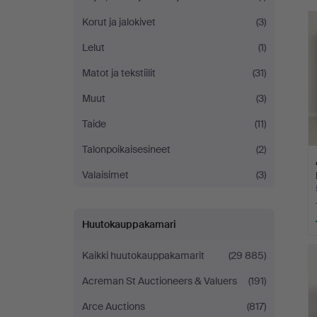
h
Korut ja jalokivet
(3)
Lelut
(1)
Matot ja tekstiilit
(31)
Muut
(3)
Taide
(11)
Talonpoikaisesineet
(2)
Valaisimet
(3)
Huutokauppakamari
Kaikki huutokauppakamarit
(29 885)
Acreman St Auctioneers & Valuers
(191)
Arce Auctions
(817)