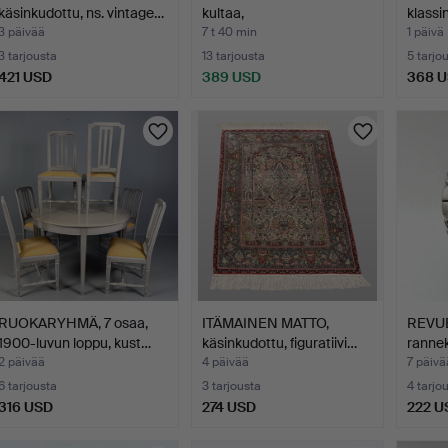
käsinkudottu, ns. vintage…
kultaa,
klassi
simpukankuorikame…
3 päivää
7 t 40 min
1 päivä
3 tarjousta
13 tarjousta
5 tarjo
421 USD
389 USD
368 
Valittu
esine
RUOKARYHMÄ, 7 osaa,
ITÄMAINEN MATTO,
REVU
1900-luvun loppu, kust…
käsinkudottu, figuratiivi…
rannek
aut…
2 päivää
4 päivää
7 päivä
6 tarjousta
3 tarjousta
4 tarjo
316 USD
274 USD
222 U