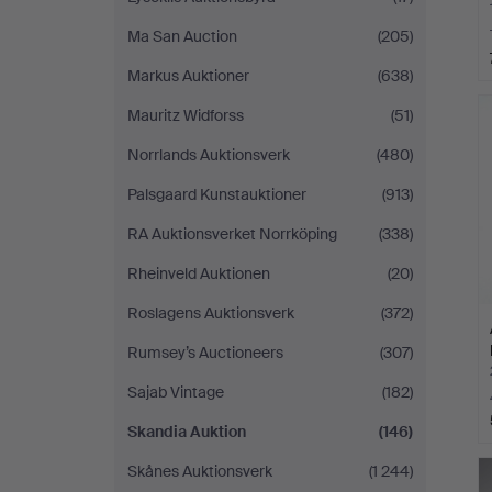
Ma San Auction
(205)
Markus Auktioner
(638)
Mauritz Widforss
(51)
Norrlands Auktionsverk
(480)
Palsgaard Kunstauktioner
(913)
RA Auktionsverket Norrköping
(338)
Rheinveld Auktionen
(20)
Roslagens Auktionsverk
(372)
Rumsey’s Auctioneers
(307)
Sajab Vintage
(182)
Skandia Auktion
(146)
Skånes Auktionsverk
(1 244)